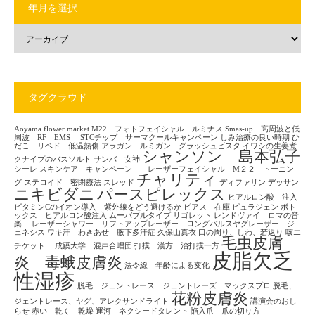
年月を選択
タグクラウド
Aoyama flower market
M22 フォトフェイシャル ルミナス
Smas-up 高周波と低
周波 RF EMS
STCチップ サーマクールキャンペーン
しみ治療の良い時期
ひ
だこ リベド 低温熱傷
アラガン ルミガン グラッシュビスタ
イワシの生姜煮
シャンソン 島本弘子
クナイプのバスソルト
サンバ 女神
シーレ
スキンケア キャンペーン レーザーフェイシャル M２２ トーニン
チャリティ
グ
ステロイド 密閉療法
スレッド
ディファリン
デッサン
ニキビダニ
パースピレックス
ヒアルロン酸 注入
ビタミンCのイオン導入 紫外線をどう避けるか
ピアス 在庫
ピュラジェン
ボト
ックス ヒアルロン酸注入
ムーバブルタイプ
リゴレット
レンドヴァイ ロマの音
楽
レーザーシャワー リフトアップレーザー ロングパルスヤグレーザー ジ
ェネシス
ワキ汗 わきあせ 腋下多汗症
久保山真衣
口の周り、しわ、若返り
咳エ
毛虫皮膚
チケット
成蹊大学 混声合唱団
打撲 漢方 治打撲一方
皮脂欠乏
炎 毒蛾皮膚炎
法令線 年齢による変化
性湿疹
脱毛 ジェントレース ジェントレーズ マックスプロ
脱毛、
花粉皮膚炎
ジェントレース、ヤグ、アレクサンドライト
講演会のおし
らせ
赤い 乾く 乾燥
運河 ネクシードタレント
陥入爪 爪の切り方