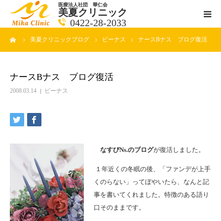
医療法人社団 華仁会
美夏クリニック
0422-28-2033
ーム
美夏クリニックブログ
ビーナス
ナースBナス ブログ復活
医師紹介
診療科目
ナースBナス ブログ復活
2008.03.14
ビーナス
クリニックの紹介
アクセス
なすびNs.のブログ
が復活しました。
メールで相談
１年近くの冬眠の後、「ファンデが上手
くのらない」ってぼやいたら、なんと記
ブログ一覧ページ
事を書いてくれました。特徴のある語り
口そのままです。
料金一覧 new