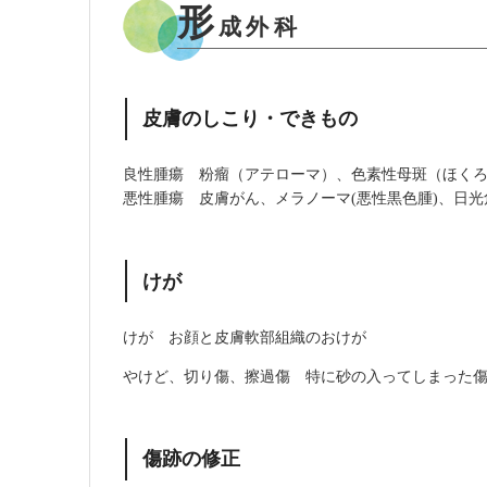
形
成外科
皮膚のしこり・できもの
良性腫瘍 粉瘤（アテローマ）、色素性母斑（ほく
悪性腫瘍 皮膚がん、メラノーマ(悪性黒色腫)、日光
けが
けが お顔と皮膚軟部組織のおけが
やけど、切り傷、擦過傷 特に砂の入ってしまった
傷跡の修正