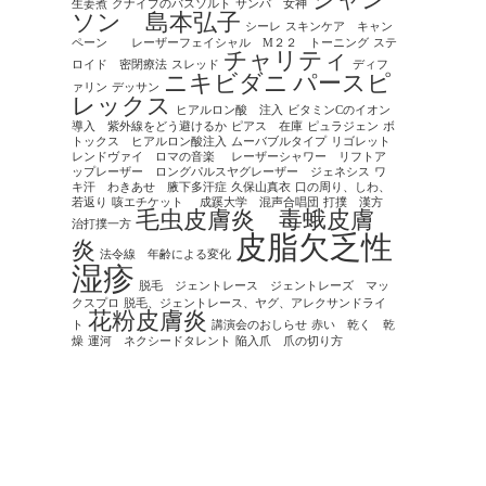
シャン
生姜煮
クナイプのバスソルト
サンバ 女神
ソン 島本弘子
シーレ
スキンケア キャン
ペーン レーザーフェイシャル M２２ トーニング
ステ
チャリティ
ロイド 密閉療法
スレッド
ディフ
ニキビダニ
パースピ
ァリン
デッサン
レックス
ヒアルロン酸 注入
ビタミンCのイオン
導入 紫外線をどう避けるか
ピアス 在庫
ピュラジェン
ボ
トックス ヒアルロン酸注入
ムーバブルタイプ
リゴレット
レンドヴァイ ロマの音楽
レーザーシャワー リフトア
ップレーザー ロングパルスヤグレーザー ジェネシス
ワ
キ汗 わきあせ 腋下多汗症
久保山真衣
口の周り、しわ、
若返り
咳エチケット
成蹊大学 混声合唱団
打撲 漢方
毛虫皮膚炎 毒蛾皮膚
治打撲一方
皮脂欠乏性
炎
法令線 年齢による変化
湿疹
脱毛 ジェントレース ジェントレーズ マッ
クスプロ
脱毛、ジェントレース、ヤグ、アレクサンドライ
花粉皮膚炎
ト
講演会のおしらせ
赤い 乾く 乾
燥
運河 ネクシードタレント
陥入爪 爪の切り方