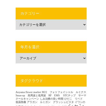
カテゴリー
年月を選択
タグクラウド
Aoyama flower market
M22 フォトフェイシャル ルミナス
Smas-up 高周波と低周波 RF EMS
STCチップ サーマ
クールキャンペーン
しみ治療の良い時期
ひだこ リベド
低温熱傷
アラガン ルミガン グラッシュビスタ
イワシの