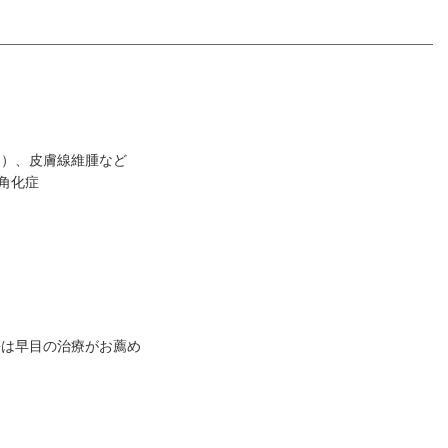
ろ）、皮膚線維腫など
角化症
傷は早目の治療がお薦め