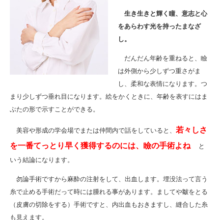
生き生きと輝く瞳、意志と心
をあらわす光を持ったまなざ
し。
だんだん年齢を重ねると、瞼
は外側から少しずつ重さがま
し、柔和な表情になります。つ
まり少しずつ垂れ目になります。絵をかくときに、年齢を表すにはま
ぶたの形で示すことができる。
若々しさ
美容や形成の学会場でまたは仲間内で話をしていると、
を一番てっとり早く獲得するのには、瞼の手術よね
と
いう結論になります。
勿論手術ですから麻酔の注射をして、出血します。埋没法って言う
糸で止める手術だって時には腫れる事があります。ましてや皺をとる
（皮膚の切除をする）手術ですと、内出血もおきますし、縫合した糸
も見えます。