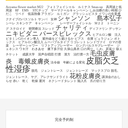
Aoyama flower market
M22 フォトフェイシャル ルミナス
Smas-up 高周波と低
周波 RF EMS
STCチップ サーマクールキャンペーン
しみ治療の良い時期
ひ
だこ リベド 低温熱傷
アラガン ルミガン グラッシュビスタ
イワシの生姜煮
シャンソン 島本弘子
クナイプのバスソルト
サンバ 女神
シーレ
スキンケア キャンペーン レーザーフェイシャル M２２ トーニン
チャリティ
グ
ステロイド 密閉療法
スレッド
ディファリン
デッサン
ニキビダニ
パースピレックス
ヒアルロン酸 注入
ビタミンCのイオン導入 紫外線をどう避けるか
ピアス 在庫
ピュラジェン
ボト
ックス ヒアルロン酸注入
ムーバブルタイプ
リゴレット
レンドヴァイ ロマの音
楽
レーザーシャワー リフトアップレーザー ロングパルスヤグレーザー ジ
ェネシス
ワキ汗 わきあせ 腋下多汗症
久保山真衣
口の周り、しわ、若返り
咳エ
毛虫皮膚
チケット
成蹊大学 混声合唱団
打撲 漢方 治打撲一方
皮脂欠乏
炎 毒蛾皮膚炎
法令線 年齢による変化
性湿疹
脱毛 ジェントレース ジェントレーズ マックスプロ
脱毛、
花粉皮膚炎
ジェントレース、ヤグ、アレクサンドライト
講演会のおし
らせ
赤い 乾く 乾燥
運河 ネクシードタレント
陥入爪 爪の切り方
完全予約制