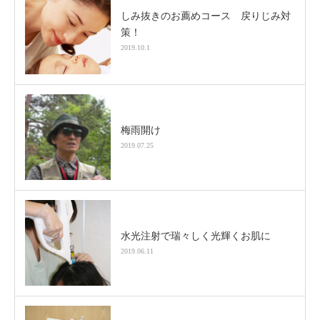
しみ抜きのお薦めコース 戻りじみ対
策！
2019.10.1
梅雨開け
2019.07.25
水光注射で瑞々しく光輝くお肌に
2019.06.11