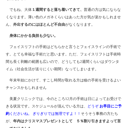
でもね、大体
１週間すると落ち着いてきて、
普通の方は気にならな
くなります。薄い色のメガネくらいはあった方が気が楽かもしれませ
ん、
外出するのにはほとんど不自由
がなくなります。
身体にかかる負担も少ない。
フェイスリフトの手術はどちらかと言うとフェイスラインの手術で
す。とても幸福な手術だと思います。ただ、フェイスリフトは手術時
間も長く剥離の範囲も広いので、どうしても2週間くらいはダウンタ
イム（社会生活が送りにくい期間）なってしまいます。
年末年始にかけて、すこし時間が取れる方は瞼の手術を受けるよい
チャンスかもしれません
美夏クリニックでは、今のところ12月の手術は日によってお受けで
きる状況です。スケジュールが混んでいる方は、
どうぞ
お早目にご予
約
くださいね。 ぎりぎりでは無理ですよ！！
そうそう事務の方たち
が、
年内はクリスマスプレゼントとして ５％割り引きますよって言