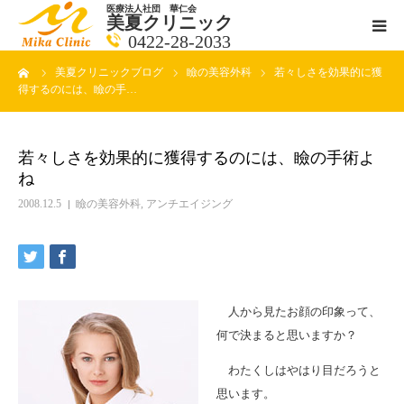
医療法人社団 華仁会
美夏クリニック
0422-28-2033
ーム
美夏クリニックブログ
瞼の美容外科
若々しさを効果的に獲
医師紹介
得するのには、瞼の手…
診療科目
若々しさを効果的に獲得するのには、瞼の手術よ
ね
クリニックの紹介
2008.12.5
瞼の美容外科
,
アンチエイジング
アクセス
メールで相談
人から見たお顔の印象って、
ブログ一覧ページ
何で決まると思いますか？
わたくしはやはり目だろうと
料金一覧 new
思います。