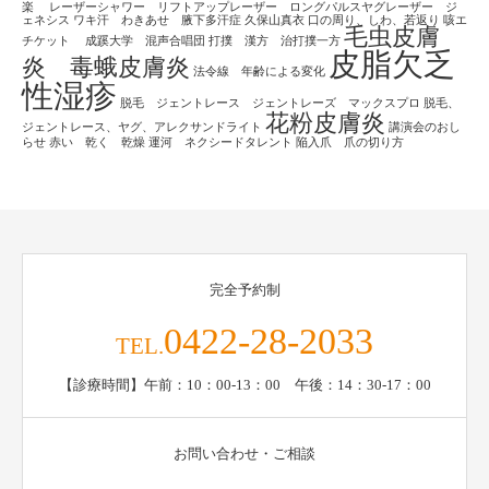
楽
レーザーシャワー リフトアップレーザー ロングパルスヤグレーザー ジ
ェネシス
ワキ汗 わきあせ 腋下多汗症
久保山真衣
口の周り、しわ、若返り
咳エ
毛虫皮膚
チケット
成蹊大学 混声合唱団
打撲 漢方 治打撲一方
皮脂欠乏
炎 毒蛾皮膚炎
法令線 年齢による変化
性湿疹
脱毛 ジェントレース ジェントレーズ マックスプロ
脱毛、
花粉皮膚炎
ジェントレース、ヤグ、アレクサンドライト
講演会のおし
らせ
赤い 乾く 乾燥
運河 ネクシードタレント
陥入爪 爪の切り方
完全予約制
0422-28-2033
TEL.
【診療時間】午前：10：00-13：00 午後：14：30-17：00
お問い合わせ・ご相談