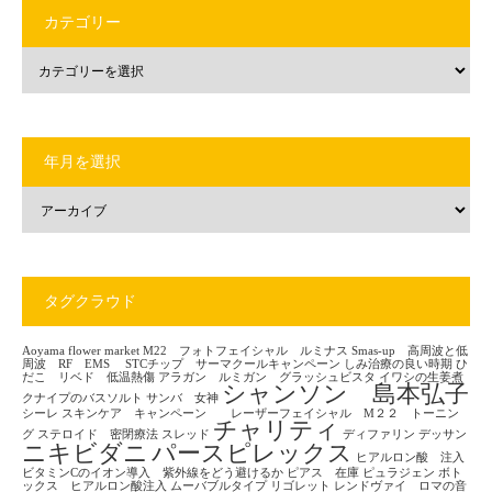
カテゴリー
年月を選択
タグクラウド
Aoyama flower market
M22 フォトフェイシャル ルミナス
Smas-up 高周波と低
周波 RF EMS
STCチップ サーマクールキャンペーン
しみ治療の良い時期
ひ
だこ リベド 低温熱傷
アラガン ルミガン グラッシュビスタ
イワシの生姜煮
シャンソン 島本弘子
クナイプのバスソルト
サンバ 女神
シーレ
スキンケア キャンペーン レーザーフェイシャル M２２ トーニン
チャリティ
グ
ステロイド 密閉療法
スレッド
ディファリン
デッサン
ニキビダニ
パースピレックス
ヒアルロン酸 注入
ビタミンCのイオン導入 紫外線をどう避けるか
ピアス 在庫
ピュラジェン
ボト
ックス ヒアルロン酸注入
ムーバブルタイプ
リゴレット
レンドヴァイ ロマの音