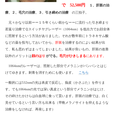
で 52,500円
１、肝斑の治
療、２、毛穴の治療、３、引き締めの治療
の三拍子。
元々かなり以前ーー１５年くらい前かなーーに流行った引き締まり
若返り治療でＱスイッチヤグレーザー（1064nm）を低出力でお顔全体
に照射するという方法がありました。それが数年前にトラネキサム酸
などの薬を投与しておいてから、
肝斑
を治療するのによい結果が出
て、私も思わずはまってしまいました。結果が良いもの。肝斑の改善
以外のメリットは
顔のはり
がでる。
毛穴がひきしまる
にあります。
1064nmのレーザーは、照射した部分でメラニンがパンパンとはじ
けてゆきます。刺青を消すためにも使います。
こちら
一般的には532nmの光は表皮で反応し、痂皮（かさぶた）を作りま
す。でも1064nmの光では深い真皮という部分でメラニンがはじけ、
その砕けたかけらは白血球に食って貰います。肝斑の治療では、白く
見せているという言い方も出来る（早晩メラノサイトを抑えるような
治療をしなければ、再発します）