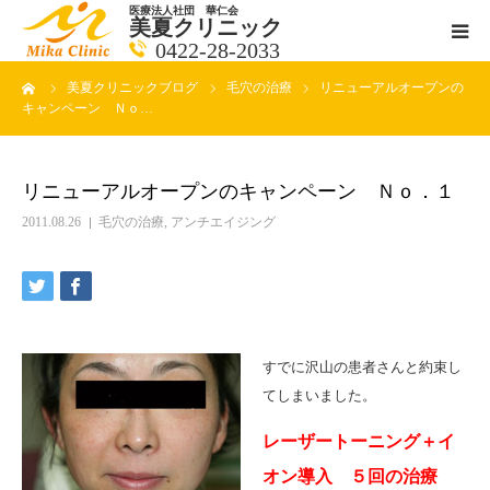
医療法人社団 華仁会
美夏クリニック
0422-28-2033
ーム
美夏クリニックブログ
毛穴の治療
リニューアルオープンの
医師紹介
キャンペーン Ｎｏ…
診療科目
リニューアルオープンのキャンペーン Ｎｏ．１
クリニックの紹介
2011.08.26
毛穴の治療
,
アンチエイジング
アクセス
メールで相談
すでに沢山の患者さんと約束し
てしまいました。
ブログ一覧ページ
レーザートーニング＋イ
料金一覧 new
オン導入 ５回の治療