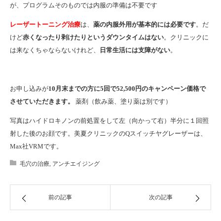
が、プログラムそのものでは内服の準備は不要です
レーザートーニング治療
は、
薬の内服外用が基本的には必要です
。だ
けど
赤くなったり剥けたりというダウンタイムはない
。クリニックに
は来なくちゃならないけれど、
日常生活には支障がない
。
お申し込みが
10月末までの方に5回で52,500円のキャンペーン価格で
させていただきます。
薬剤（飲み薬、塗り薬は別です）
写真はハイドロキノンの前処置をして左（向かって右）半分に１回照
射した後のお顔です。美夏クリニックのQスイッチヤグレーザーは、
Max社VRMです。
毛穴の治療
,
アンチエイジング
前の記事
次の記事