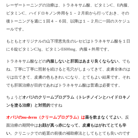
レーザートーニングの治療は、トラネキサム酸、ビタミンC、E内服、
ビタミンC、ハイドロキノン外用を１－２月前から行っておき、その
後トーニングを週に１回４－６回、以降は１－２月に一回のスケジュ
ールです。
もともとオリジナルの山下理恵先生のレセピはトラネキサム酸を１日
に６錠ビタミンC3g、ビタミンE600mg、内服＋外用です。
トラネキサム酸などの
内服しないと肝斑はあまり良くならない
。でも
ね、丁寧に丁寧に照射を続けると毛穴がしまってきて、皮膚全体のは
りは出てきて、皮膚の色もきれいになり、とてもよい結果です。それ
でも肝斑治療が目的であればトラネキサム酸は普通は必要です。
ちょうど
オバジのクリームプログラム（トレチノインとハイドロキノ
ンを塗る治療）と対照的
ですね
オバジのnu-derm（クリームプログラム）は
薬を飲まなくてよい
。反
面治療の期間中は
お顔が真っ赤になって、皮膚もはがれてとても辛
い
。クリニックでの処置の前後の補助療法としてもとても良いのです