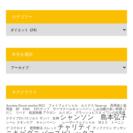
カテゴリー
年月を選択
タグクラウド
Aoyama flower market
M22 フォトフェイシャル ルミナス
Smas-up 高周波と低
周波 RF EMS
STCチップ サーマクールキャンペーン
しみ治療の良い時期
ひ
だこ リベド 低温熱傷
アラガン ルミガン グラッシュビスタ
イワシの生姜煮
シャンソン 島本弘子
クナイプのバスソルト
サンバ 女神
シーレ
スキンケア キャンペーン レーザーフェイシャル M２２ トーニン
チャリティ
グ
ステロイド 密閉療法
スレッド
ディファリン
デッサン