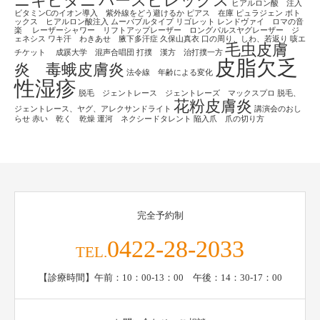
ニキビダニ
パースピレックス
ヒアルロン酸 注入
ビタミンCのイオン導入 紫外線をどう避けるか
ピアス 在庫
ピュラジェン
ボト
ックス ヒアルロン酸注入
ムーバブルタイプ
リゴレット
レンドヴァイ ロマの音
楽
レーザーシャワー リフトアップレーザー ロングパルスヤグレーザー ジ
ェネシス
ワキ汗 わきあせ 腋下多汗症
久保山真衣
口の周り、しわ、若返り
咳エ
毛虫皮膚
チケット
成蹊大学 混声合唱団
打撲 漢方 治打撲一方
皮脂欠乏
炎 毒蛾皮膚炎
法令線 年齢による変化
性湿疹
脱毛 ジェントレース ジェントレーズ マックスプロ
脱毛、
花粉皮膚炎
ジェントレース、ヤグ、アレクサンドライト
講演会のおし
らせ
赤い 乾く 乾燥
運河 ネクシードタレント
陥入爪 爪の切り方
完全予約制
0422-28-2033
TEL.
【診療時間】午前：10：00-13：00 午後：14：30-17：00