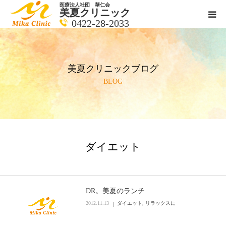
医療法人社団 華仁会
美夏クリニック
0422-28-2033
医師紹介
美夏クリニックブログ
診療科目
BLOG
クリニックの紹介
アクセス
ダイエット
メールで相談
ブログ一覧ページ
DR。美夏のランチ
2012.11.13
ダイエット
,
リラックスに
料金一覧 new