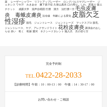
楽
レーザーシャワー リフトアップレーザー ロングパルスヤグレーザー ジ
ェネシス
ワキ汗 わきあせ 腋下多汗症
久保山真衣
口の周り、しわ、若返り
咳エ
毛虫皮膚
チケット
成蹊大学 混声合唱団
打撲 漢方 治打撲一方
皮脂欠乏
炎 毒蛾皮膚炎
法令線 年齢による変化
性湿疹
脱毛 ジェントレース ジェントレーズ マックスプロ
脱毛、
花粉皮膚炎
ジェントレース、ヤグ、アレクサンドライト
講演会のおし
らせ
赤い 乾く 乾燥
運河 ネクシードタレント
陥入爪 爪の切り方
完全予約制
0422-28-2033
TEL.
【診療時間】午前：10：00-13：00 午後：14：30-17：00
お問い合わせ・ご相談