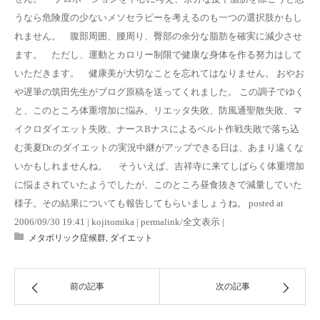
うなら危険度の少ないメソセラピーを考えるのも一つの選択肢かもし
れません。 腹部周囲、腰周り、臀部の余分な脂肪を確実に減少させ
ます。 ただし、運動とカロリー制限で健康な身体を作る努力はして
いただきます。 健康美が大切なことを忘れてはなりません。 おやお
や遅筆の筑田先生がブログ原稿を送ってくれました。 この調子でゆく
と、このところ体重増加に悩み、リエッタ失敗、防風通聖散失敗、マ
イクロダイエット失敗、ナースBナスによるベルト作戦失敗で落ち込
む美夏Dr.のダイエットの実況中継がアップできる日は、あまり遠くな
いかもしれませんね。 そういえば、吉祥寺に来てしばらく体重増加
に悩まされていたようでしたが、このところ昼食抜きで減量していた
様子。その結果についても報告してもらいましょうね。 posted at
2006/09/30 19:41 | kojitomika | permalink/全文表示 |
メタボリック症候群
,
ダイエット
前の記事
次の記事