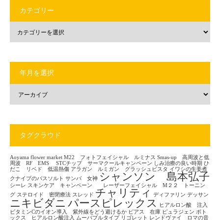
カテゴリー
年月を選択
タグクラウド
Aoyama flower market
M22 フォトフェイシャル ルミナス
Smas-up 高周波と低
周波 RF EMS
STCチップ サーマクールキャンペーン
しみ治療の良い時期
ひ
だこ リベド 低温熱傷
アラガン ルミガン グラッシュビスタ
イワシの生姜煮
シャンソン 島本弘子
クナイプのバスソルト
サンバ 女神
シーレ
スキンケア キャンペーン レーザーフェイシャル M２２ トーニン
チャリティ
グ
ステロイド 密閉療法
スレッド
ディファリン
デッサン
ニキビダニ
パースピレックス
ヒアルロン酸 注入
ビタミンCのイオン導入 紫外線をどう避けるか
ピアス 在庫
ピュラジェン
ボト
ックス ヒアルロン酸注入
ムーバブルタイプ
リゴレット
レンドヴァイ ロマの音