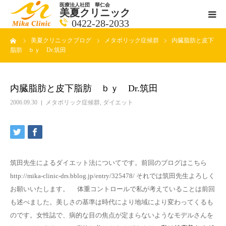
医療法人社団 華仁会
美夏クリニック
0422-28-2033
ーム
美夏クリニックブログ
メタボリック症候群
内臓脂肪と皮下
医師紹介
脂肪 ｂｙ Dr.筑田
診療科目
内臓脂肪と皮下脂肪 ｂｙ Dr.筑田
クリニックの紹介
2006.09.30
メタボリック症候群
,
ダイエット
アクセス
メールで相談
筑田先生によるダイエット法についてです。前回のブログはこちら
http://mika-clinic-drs.bblog.jp/entry/325478/ それでは筑田先生よろしく
ブログ一覧ページ
お願いいたします。 体重コントロールで私が考えていることは前回
も述べました。美しさの基準は時代により地域により変わってくるも
のです。女性誌で、病的な目の焦点が定まらないようなモデルさんを
料金一覧 new