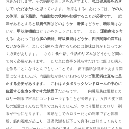
おみかけします。その病的な美しさをめざすより、
私は健康美をめざ
していただきたいと
思っています。 治療をするにあたっては、
その人
の体形、皮下脂肪、内臓脂肪の状態を把握することが必要です。
肥
満があるとすると
脂質代謝
はどのようか、
肝臓
はどうか、
糖尿病
はな
いか、
甲状腺機能
はどうかをチェックします。 また、
運動療法
を考
えるにあたっては
心臓の機能、呼吸機能はどうか、四肢関節の異常は
ないかを
調べ、楽しく治療を成功するためには趣味は何かも知ってお
く必要があります。 さらに
食生活、生活のリズム
はどうかなど聞い
ておく必要があります。 ただ単に食事を減らすだけでは痩せた病人
を作ることになりとんでもないことです。 皮下脂肪は健康上あまり問
題になりませんが、内臓脂肪が多いいわゆる
リンゴ型肥満は直ちに是
正する必要があります。 これはメタボリックシンドロームの中心に
位置する生命を脅かす危険因子
だからです。 内臓脂肪は運動とカ
ロリー制限で容易にコントロールすることが出来ます。 女性の皮下脂
肪の減量はそんなに簡単ではありませんが、やはり運動とカロリー制
限が中心になります。 運動なしでカロリーだけの制限ですと骨粗
鬆、筋肉萎縮が起こり、基礎代謝も低下して身体には好ましくありま
せん。 プロポーションを中心に考え、余分な皮下脂肪を除こうと思