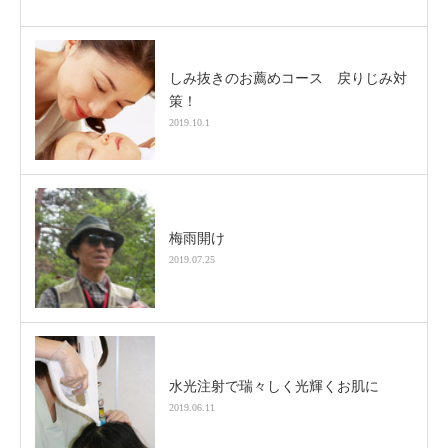
しみ抜きのお薦めコース 戻りじみ対
策！
2019.10.1
梅雨開け
2019.07.25
水光注射で瑞々しく光輝くお肌に
2019.06.11