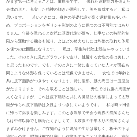
がまず第一に考えることは、健康美です。 優れた運動能力を備えた
身体の形と、充実した精神の輝きが調和して、美を形成すると、私は
思います。 若いときには、身体の基礎代謝が高く運動量も多いた
め、プロポーションをギリシャ彫刻のように保つのは不可能ではあり
ません。年齢を重ねると次第に基礎代謝が落ち、仕事などの時間的制
限から運動する機会も減り、よほどの努力なしには均整の取れた体形
を保つのは困難になります。 私は、学生時代陸上競技をやっていま
した。そのときに見たグラウンドで走り、跳躍する女性の姿は美しい
と思ったものです。でも、そのときに一緒に走っていた人々が現在も
同じような体形を保っているとは想像できません。 女性では年齢と
共に皮下脂肪がつきやすくなります。特に腹部、腰の周囲は一度脂肪
がたまりますと、それを取ることは難しい。 男性ではお腹の周囲が
太くなりますが、これは皮下脂肪と共に内臓脂肪の蓄積によって太鼓
腹が作られ皮下脂肪は女性よりつきにくいようです。 私は時々田舎
に帰って温泉を楽しみます。このとき温泉で出会う現役の漁師さんた
ちは中年以降でも筋骨たくましくて、太鼓腹の中年太りの漁師さんは
まずみかけません。ご存知のように漁師の生活は厳しく、板子の下は
地獄への道。肥満状態では厳しい作業をすることは出来ません。漁師