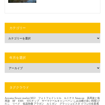
カテゴリー
年月を選択
タグクラウド
Aoyama flower market
M22 フォトフェイシャル ルミナス
Smas-up 高周波と低
周波 RF EMS
STCチップ サーマクールキャンペーン
しみ治療の良い時期
ひ
だこ リベド 低温熱傷
アラガン ルミガン グラッシュビスタ
イワシの生姜煮