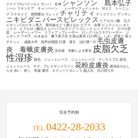
シャンソン 島本弘子
クナイプのバスソルト
サンバ 女神
シーレ
スキンケア キャンペーン レーザーフェイシャル M２２ トーニン
チャリティ
グ
ステロイド 密閉療法
スレッド
ディファリン
デッサン
ニキビダニ
パースピレックス
ヒアルロン酸 注入
ビタミンCのイオン導入 紫外線をどう避けるか
ピアス 在庫
ピュラジェン
ボト
ックス ヒアルロン酸注入
ムーバブルタイプ
リゴレット
レンドヴァイ ロマの音
楽
レーザーシャワー リフトアップレーザー ロングパルスヤグレーザー ジ
ェネシス
ワキ汗 わきあせ 腋下多汗症
久保山真衣
口の周り、しわ、若返り
咳エ
毛虫皮膚
チケット
成蹊大学 混声合唱団
打撲 漢方 治打撲一方
皮脂欠乏
炎 毒蛾皮膚炎
法令線 年齢による変化
性湿疹
脱毛 ジェントレース ジェントレーズ マックスプロ
脱毛、
花粉皮膚炎
ジェントレース、ヤグ、アレクサンドライト
講演会のおし
らせ
赤い 乾く 乾燥
運河 ネクシードタレント
陥入爪 爪の切り方
完全予約制
0422-28-2033
TEL.