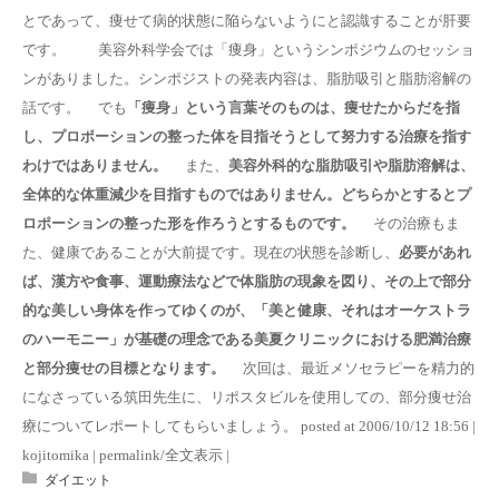
とであって、痩せて病的状態に陥らないようにと認識することが肝要
です。 美容外科学会では「痩身」というシンポジウムのセッショ
ンがありました。シンポジストの発表内容は、脂肪吸引と脂肪溶解の
話です。 でも
「痩身」という言葉そのものは、痩せたからだを指
し、プロポーションの整った体を目指そうとして努力する治療を指す
わけではありません。
また、
美容外科的な脂肪吸引や脂肪溶解は、
全体的な体重減少を目指すものではありません。どちらかとするとプ
ロポーションの整った形を作ろうとするものです。
その治療もま
た、健康であることが大前提です。現在の状態を診断し、
必要があれ
ば、漢方や食事、運動療法などで体脂肪の現象を図り、その上で部分
的な美しい身体を作ってゆくのが、「美と健康、それはオーケストラ
のハーモニー」が基礎の理念である美夏クリニックにおける肥満治療
と部分痩せの目標となります。
次回は、最近メソセラピーを精力的
になさっている筑田先生に、リポスタビルを使用しての、部分痩せ治
療についてレポートしてもらいましょう。 posted at 2006/10/12 18:56 |
kojitomika | permalink/全文表示 |
ダイエット