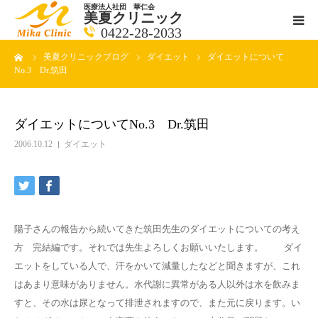
医療法人社団 華仁会
美夏クリニック
0422-28-2033
ーム
美夏クリニックブログ
ダイエット
ダイエットについて
医師紹介
No.3 Dr.筑田
診療科目
ダイエットについてNo.3 Dr.筑田
クリニックの紹介
2006.10.12
ダイエット
アクセス
メールで相談
陽子さんの報告から続いてきた筑田先生のダイエットについての考え
方 完結編です。それでは先生よろしくお願いいたします。 ダイ
ブログ一覧ページ
エットをしている人で、汗をかいて減量したなどと聞きますが、これ
はあまり意味がありません。水代謝に異常がある人以外は水を飲みま
すと、その水は尿となって排泄されますので、また元に戻ります。い
料金一覧 new