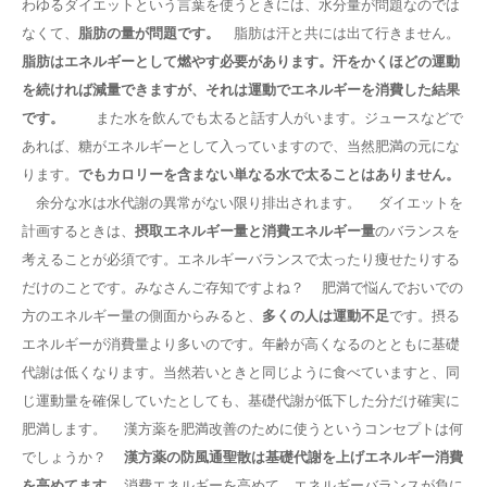
わゆるダイエットという言葉を使うときには、水分量が問題なのでは
なくて、
脂肪の量が問題です。
脂肪は汗と共には出て行きません。
脂肪はエネルギーとして燃やす必要があります。汗をかくほどの運動
を続ければ減量できますが、それは運動でエネルギーを消費した結果
です。
また水を飲んでも太ると話す人がいます。ジュースなどで
あれば、糖がエネルギーとして入っていますので、当然肥満の元にな
ります。
でもカロリーを含まない単なる水で太ることはありません。
余分な水は水代謝の異常がない限り排出されます。 ダイエットを
計画するときは、
摂取エネルギー量と消費エネルギー量
のバランスを
考えることが必須です。エネルギーバランスで太ったり痩せたりする
だけのことです。みなさんご存知ですよね？ 肥満で悩んでおいでの
方のエネルギー量の側面からみると、
多くの人は運動不足
です。摂る
エネルギーが消費量より多いのです。年齢が高くなるのとともに基礎
代謝は低くなります。当然若いときと同じように食べていますと、同
じ運動量を確保していたとしても、基礎代謝が低下した分だけ確実に
肥満します。 漢方薬を肥満改善のために使うというコンセプトは何
でしょうか？
漢方薬の防風通聖散は基礎代謝を上げエネルギー消費
を高めてます。
消費エネルギーを高めて、エネルギーバランスが負に