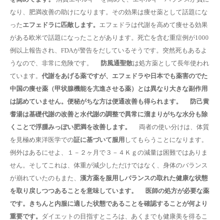
なり、肥満改善の助けになります。その効果は痩せ薬として話題にな
った
エフェドラに匹敵します。
エフェドラは代謝を高めて痩せる効果
がある欧米で話題になったことがあります。死亡を含む重症例が1000
例以上報告され、FDAが警告をだしているそうです。突然死もあるよ
うなので、非常に危険です。
防風通聖散
は処方薬として長年使われ
ています。
代謝をあげる薬ですが、エフェドラや日本でも薬害のでた
中国の痩せ薬（甲状腺機能を亢進させる薬）とは異なり大きな副作用
は認めていません。便秘がちな方は便通改善も得られます。
防己黄
耆湯は基礎代謝の改善と水代謝の調整で異常に溜まりがちな水分も除
くことで浮腫みっぽい肥満を改善します。
両者の使い分けは、体質
を見極め東洋医学での
証に基づいて服用
してもらうことになります。
例外はあるにせよ、１－２ヶ月で３－４Ｋｇの減量は困難ではありま
せん。そしてこれは、体重が減少しただけではなく、身体のバランス
が崩れていたのもまた、
漢方薬を服用しバランスの取れた健康な状態
を取り戻しつつあることを意味しています。
医師の処方が必要な薬
です。きちんと内服に適した状態であることを確認することが何より
重要です。
ダイエットの目指すところは、あくまでも健康美を得るこ