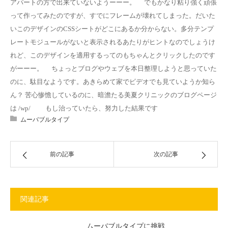
アパートの方で出来ていないようーーー。 でもかなり粘り強く頑張
って作ってみたのですが、すでにフレームが壊れてしまった。だいた
いこのデザインのCSSシートがどこにあるか分からない。多分テンプ
レートモジュールがないと表示されるあたりがヒントなのでしょうけ
れど、このデザインを適用するってのもちゃんとクリックしたのです
がーーー。 ちょっとブログやウェブを本日整理しようと思っていた
のに、駄目なようです。あきらめて家でビデオでも見ていようか知ら
ん？ 苦心惨憺しているのに、暗澹たる美夏クリニックのブログページ
は /wp/
もし治っていたら、努力した結果です
ムーバブルタイプ
前の記事
次の記事
関連記事
ムーバブルタイプに挑戦