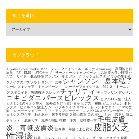
年月を選択
タグクラウド
Aoyama flower market
M22 フォトフェイシャル ルミナス
Smas-up 高周波と低
周波 RF EMS
STCチップ サーマクールキャンペーン
しみ治療の良い時期
ひ
だこ リベド 低温熱傷
アラガン ルミガン グラッシュビスタ
イワシの生姜煮
シャンソン 島本弘子
クナイプのバスソルト
サンバ 女神
シーレ
スキンケア キャンペーン レーザーフェイシャル M２２ トーニン
チャリティ
グ
ステロイド 密閉療法
スレッド
ディファリン
デッサン
ニキビダニ
パースピレックス
ヒアルロン酸 注入
ビタミンCのイオン導入 紫外線をどう避けるか
ピアス 在庫
ピュラジェン
ボト
ックス ヒアルロン酸注入
ムーバブルタイプ
リゴレット
レンドヴァイ ロマの音
楽
レーザーシャワー リフトアップレーザー ロングパルスヤグレーザー ジ
ェネシス
ワキ汗 わきあせ 腋下多汗症
久保山真衣
口の周り、しわ、若返り
咳エ
毛虫皮膚
チケット
成蹊大学 混声合唱団
打撲 漢方 治打撲一方
皮脂欠乏
炎 毒蛾皮膚炎
法令線 年齢による変化
性湿疹
脱毛 ジェントレース ジェントレーズ マックスプロ
脱毛、