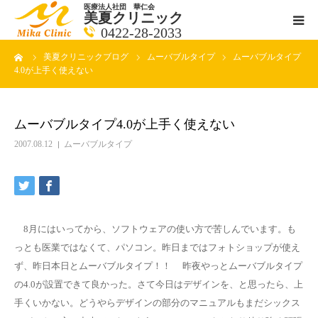
医療法人社団 華仁会
美夏クリニック
0422-28-2033
ーム
美夏クリニックブログ
ムーバブルタイプ
ムーバブルタイプ
医師紹介
4.0が上手く使えない
診療科目
ムーバブルタイプ4.0が上手く使えない
クリニックの紹介
2007.08.12
ムーバブルタイプ
アクセス
メールで相談
8月にはいってから、ソフトウェアの使い方で苦しんでいます。も
っとも医業ではなくて、パソコン。昨日まではフォトショップが使え
ブログ一覧ページ
ず、昨日本日とムーバブルタイプ！！ 昨夜やっとムーバブルタイプ
の4.0が設置できて良かった。さて今日はデザインを、と思ったら、上
手くいかない。どうやらデザインの部分のマニュアルもまだシックス
料金一覧 new