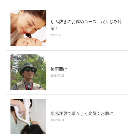
しみ抜きのお薦めコース 戻りじみ対
策！
2019.10.1
梅雨開け
2019.07.25
水光注射で瑞々しく光輝くお肌に
2019.06.11