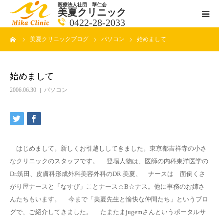
医療法人社団 華仁会
美夏クリニック
0422-28-2033
ーム
美夏クリニックブログ
パソコン
始めまして
医師紹介
診療科目
始めまして
2006.06.30
パソコン
クリニックの紹介
アクセス
はじめまして。新しくお引越ししてきました。東京都吉祥寺の小さ
メールで相談
なクリニックのスタッフです。 登場人物は、医師の内科東洋医学の
Dr.筑田、皮膚科形成外科美容外科のDR.美夏、 ナースは 面倒くさ
ブログ一覧ページ
がり屋ナースと「なすび」ことナース☆B☆ナス。他に事務のお姉さ
んたちもいます。 今まで「美夏先生と愉快な仲間たち」というブロ
料金一覧 new
グで、ご紹介してきました。 たまたまjugemさんというポータルサ