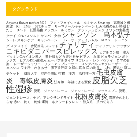
タグクラウド
Aoyama flower market
M22 フォトフェイシャル ルミナス
Smas-up 高周波と低
周波 RF EMS
STCチップ サーマクールキャンペーン
しみ治療の良い時期
ひ
だこ リベド 低温熱傷
アラガン ルミガン グラッシュビスタ
イワシの生姜煮
シャンソン 島本弘子
クナイプのバスソルト
サンバ 女神
シーレ
スキンケア キャンペーン レーザーフェイシャル M２２ トーニン
チャリティ
グ
ステロイド 密閉療法
スレッド
ディファリン
デッサン
ニキビダニ
パースピレックス
ヒアルロン酸 注入
ビタミンCのイオン導入 紫外線をどう避けるか
ピアス 在庫
ピュラジェン
ボト
ックス ヒアルロン酸注入
ムーバブルタイプ
リゴレット
レンドヴァイ ロマの音
楽
レーザーシャワー リフトアップレーザー ロングパルスヤグレーザー ジ
ェネシス
ワキ汗 わきあせ 腋下多汗症
久保山真衣
口の周り、しわ、若返り
咳エ
毛虫皮膚
チケット
成蹊大学 混声合唱団
打撲 漢方 治打撲一方
皮脂欠乏
炎 毒蛾皮膚炎
法令線 年齢による変化
性湿疹
脱毛 ジェントレース ジェントレーズ マックスプロ
脱毛、
花粉皮膚炎
ジェントレース、ヤグ、アレクサンドライト
講演会のおし
らせ
赤い 乾く 乾燥
運河 ネクシードタレント
陥入爪 爪の切り方