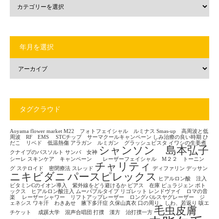
年月を選択
タグクラウド
Aoyama flower market
M22 フォトフェイシャル ルミナス
Smas-up 高周波と低
周波 RF EMS
STCチップ サーマクールキャンペーン
しみ治療の良い時期
ひ
だこ リベド 低温熱傷
アラガン ルミガン グラッシュビスタ
イワシの生姜煮
シャンソン 島本弘子
クナイプのバスソルト
サンバ 女神
シーレ
スキンケア キャンペーン レーザーフェイシャル M２２ トーニン
チャリティ
グ
ステロイド 密閉療法
スレッド
ディファリン
デッサン
ニキビダニ
パースピレックス
ヒアルロン酸 注入
ビタミンCのイオン導入 紫外線をどう避けるか
ピアス 在庫
ピュラジェン
ボト
ックス ヒアルロン酸注入
ムーバブルタイプ
リゴレット
レンドヴァイ ロマの音
楽
レーザーシャワー リフトアップレーザー ロングパルスヤグレーザー ジ
ェネシス
ワキ汗 わきあせ 腋下多汗症
久保山真衣
口の周り、しわ、若返り
咳エ
毛虫皮膚
チケット
成蹊大学 混声合唱団
打撲 漢方 治打撲一方