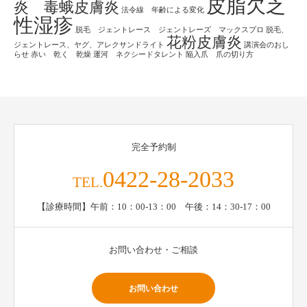
皮脂欠乏
炎 毒蛾皮膚炎
法令線 年齢による変化
性湿疹
脱毛 ジェントレース ジェントレーズ マックスプロ
脱毛、
花粉皮膚炎
ジェントレース、ヤグ、アレクサンドライト
講演会のおし
らせ
赤い 乾く 乾燥
運河 ネクシードタレント
陥入爪 爪の切り方
完全予約制
0422-28-2033
TEL.
【診療時間】午前：10：00-13：00 午後：14：30-17：00
お問い合わせ・ご相談
お問い合わせ