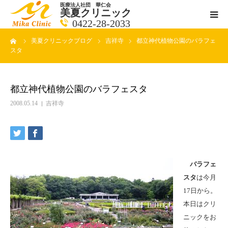
医療法人社団 華仁会
美夏クリニック
0422-28-2033
ーム
美夏クリニックブログ
吉祥寺
都立神代植物公園のバラフェ
医師紹介
スタ
診療科目
都立神代植物公園のバラフェスタ
クリニックの紹介
2008.05.14
吉祥寺
アクセス
メールで相談
バラフェ
スタ
は今月
ブログ一覧ページ
17日から。
本日はクリ
料金一覧 new
ニックをお