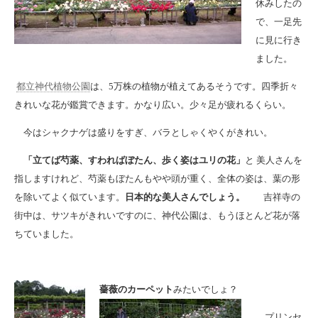
休みしたの
で、一足先
に見に行き
ました。
都立神代植物公園
は、5万株の植物が植えてあるそうです。四季折々
きれいな花が鑑賞できます。かなり広い。少々足が疲れるくらい。
今はシャクナゲは盛りをすぎ、バラとしゃくやくがきれい。
「立てば芍薬、すわればぼたん、歩く姿はユリの花」
と 美人さんを
指しますけれど、芍薬もぼたんもやや頭が重く、全体の姿は、葉の形
を除いてよく似ています。
日本的な美人さんでしょう。
吉祥寺の
街中は、サツキがきれいですのに、神代公園は、もうほとんど花が落
ちていました。
薔薇のカーペット
みたいでしょ？
プリンセ