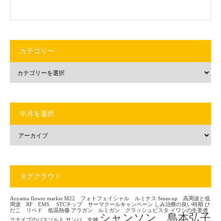
カテゴリー
年月を選択
タグクラウド
Aoyama flower market
M22 フォトフェイシャル ルミナス
Smas-up 高周波と低
周波 RF EMS
STCチップ サーマクールキャンペーン
しみ治療の良い時期
ひ
だこ リベド 低温熱傷
アラガン ルミガン グラッシュビスタ
イワシの生姜煮
シャンソン 島本弘子
クナイプのバスソルト
サンバ 女神