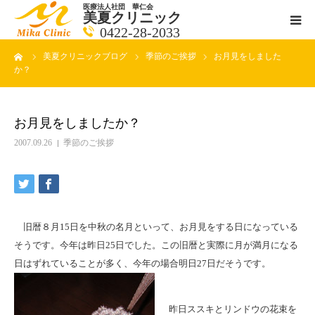
医療法人社団 華仁会
美夏クリニック
0422-28-2033
ーム
美夏クリニックブログ
季節のご挨拶
お月見をしました
医師紹介
か？
診療科目
お月見をしましたか？
クリニックの紹介
2007.09.26
季節のご挨拶
アクセス
メールで相談
旧暦８月15日を中秋の名月といって、お月見をする日になっている
そうです。今年は昨日25日でした。この旧暦と実際に月が満月になる
ブログ一覧ページ
日はずれていることが多く、今年の場合明日27日だそうです。
料金一覧 new
昨日ススキとリンドウの花束を