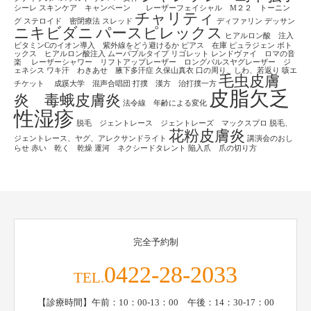
シーレ
スキンケア キャンペーン レーザーフェイシャル M２２ トーニン
チャリティ
グ
ステロイド 密閉療法
スレッド
ディファリン
デッサン
ニキビダニ
パースピレックス
ヒアルロン酸 注入
ビタミンCのイオン導入 紫外線をどう避けるか
ピアス 在庫
ピュラジェン
ボト
ックス ヒアルロン酸注入
ムーバブルタイプ
リゴレット
レンドヴァイ ロマの音
楽
レーザーシャワー リフトアップレーザー ロングパルスヤグレーザー ジ
ェネシス
ワキ汗 わきあせ 腋下多汗症
久保山真衣
口の周り、しわ、若返り
咳エ
毛虫皮膚
チケット
成蹊大学 混声合唱団
打撲 漢方 治打撲一方
皮脂欠乏
炎 毒蛾皮膚炎
法令線 年齢による変化
性湿疹
脱毛 ジェントレース ジェントレーズ マックスプロ
脱毛、
花粉皮膚炎
ジェントレース、ヤグ、アレクサンドライト
講演会のおし
らせ
赤い 乾く 乾燥
運河 ネクシードタレント
陥入爪 爪の切り方
完全予約制
0422-28-2033
TEL.
【診療時間】午前：10：00-13：00 午後：14：30-17：00