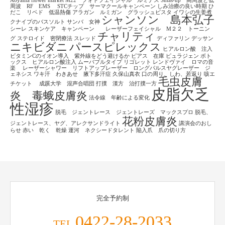
Aoyama flower market
M22 フォトフェイシャル ルミナス
Smas-up 高周波と低
周波 RF EMS
STCチップ サーマクールキャンペーン
しみ治療の良い時期
ひ
だこ リベド 低温熱傷
アラガン ルミガン グラッシュビスタ
イワシの生姜煮
シャンソン 島本弘子
クナイプのバスソルト
サンバ 女神
シーレ
スキンケア キャンペーン レーザーフェイシャル M２２ トーニン
チャリティ
グ
ステロイド 密閉療法
スレッド
ディファリン
デッサン
ニキビダニ
パースピレックス
ヒアルロン酸 注入
ビタミンCのイオン導入 紫外線をどう避けるか
ピアス 在庫
ピュラジェン
ボト
ックス ヒアルロン酸注入
ムーバブルタイプ
リゴレット
レンドヴァイ ロマの音
楽
レーザーシャワー リフトアップレーザー ロングパルスヤグレーザー ジ
ェネシス
ワキ汗 わきあせ 腋下多汗症
久保山真衣
口の周り、しわ、若返り
咳エ
毛虫皮膚
チケット
成蹊大学 混声合唱団
打撲 漢方 治打撲一方
皮脂欠乏
炎 毒蛾皮膚炎
法令線 年齢による変化
性湿疹
脱毛 ジェントレース ジェントレーズ マックスプロ
脱毛、
花粉皮膚炎
ジェントレース、ヤグ、アレクサンドライト
講演会のおし
らせ
赤い 乾く 乾燥
運河 ネクシードタレント
陥入爪 爪の切り方
完全予約制
0422-28-2033
TEL.