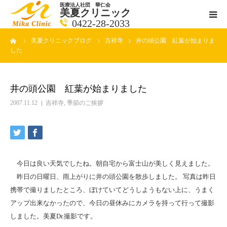
医療法人社団 華仁会
美夏クリニック
0422-28-2033
ーム
美夏クリニックブログ
吉祥寺
井の頭公園 紅葉が始まりま
医師紹介
した
診療科目
井の頭公園 紅葉が始まりました
クリニックの紹介
2007.11.12
吉祥寺
,
季節のご挨拶
アクセス
メールで相談
今日は良い天気でしたね。朝自宅から富士山が美しく見えました。
昨日の日曜日、雨上がりに井の頭公園を散歩しました。 写真は昨日
ブログ一覧ページ
携帯で撮りましたところ、ぼけていてどうしようもない上に、うまく
アップ出来なかったので、今日の昼休みにカメラを持って行って撮影
しました。美夏Dr.撮影です。
料金一覧 new