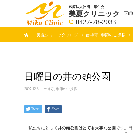
医療法人社団 華仁会
美夏クリニック
医師
0422-28-2033
ホーム
美夏クリニックブログ
吉祥寺
季節のご挨拶
日曜日の井の頭公園
2007.12.3
吉祥寺
,
季節のご挨拶
Tweet
Share
私たちにとって
井の頭公園はとても大事な公園
です。
日