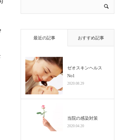
り
狩
き
最近の記事
おすすめ記事
な
ゼオスキンヘルス
No1
2020.08.29
当院の感染対策
2020.04.20