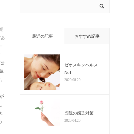
ッ
。
期
最近の記事
おすすめ記事
があ
ー
ぎ
頭公
ゼオスキンヘルス
気
No1
は、
2020.08.29
ん。
が
し
当院の感染対策
た
2020.04.20
う