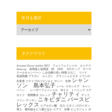
年月を選択
タグクラウド
Aoyama flower market
M22 フォトフェイシャル ルミナス
Smas-up 高周波と低周波 RF EMS
STCチップ サーマ
クールキャンペーン
しみ治療の良い時期
ひだこ リベド
低温熱傷
アラガン ルミガン グラッシュビスタ
イワシの
シャン
生姜煮
クナイプのバスソルト
サンバ 女神
ソン 島本弘子
シーレ
スキンケア キャン
ペーン レーザーフェイシャル M２２ トーニング
ステ
チャリティ
ロイド 密閉療法
スレッド
ディフ
ニキビダニ
パースピ
ァリン
デッサン
レックス
ヒアルロン酸 注入
ビタミンCのイオン
導入 紫外線をどう避けるか
ピアス 在庫
ピュラジェン
ボ