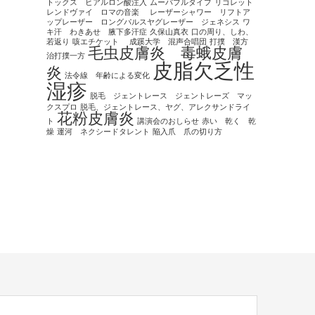
トックス ヒアルロン酸注入
ムーバブルタイプ
リゴレット
レンドヴァイ ロマの音楽
レーザーシャワー リフトア
ップレーザー ロングパルスヤグレーザー ジェネシス
ワ
キ汗 わきあせ 腋下多汗症
久保山真衣
口の周り、しわ、
若返り
咳エチケット
成蹊大学 混声合唱団
打撲 漢方
毛虫皮膚炎 毒蛾皮膚
治打撲一方
皮脂欠乏性
炎
法令線 年齢による変化
湿疹
脱毛 ジェントレース ジェントレーズ マッ
クスプロ
脱毛、ジェントレース、ヤグ、アレクサンドライ
花粉皮膚炎
ト
講演会のおしらせ
赤い 乾く 乾
燥
運河 ネクシードタレント
陥入爪 爪の切り方