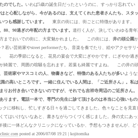
たのでした。
いわば5歳の誕生日だったというのに、すっかり忘れてい
ではと心配しながら、今があるのは、支えてくれた患者さんたち、スタ
いつも感謝しています。
東京の街には、街ごとに特徴があります
80、90過ぎの年配の方までいます。
道行く人が、決していわゆる青年
方までおいでの街に、大変魅かれました。 この街には、
井の頭公園
術家やstreet performerたち、音楽を奏でたり、絵やアクセサリ
。 花の季節になると、花見の宴会で大変にぎやかです。にぎやか過
が綺麗で、周囲の喧騒を忘れます。若葉も綺麗ですよね。 この井の
、
芸術家やマスコミの人、物書きなど、特徴のある人たちが多い
ような
意識の高いところです。一緒に住んでいる人間は、「ご近所さん」。私
あまりお付き合いできないのですが、それでも吉祥寺周辺のご近所さ
あります。電話一本で、専門の先生に診て頂けるのは本当に心強いもの
ックに移転し、忙しすぎる日々を過ごしてきました。色々なことを見直
くてはいけないなあと、書きながらつくづく感じました。身の丈にあっ
年後に一体どんなクリニックになっているか、予想もつきませんが、ど
clinic.com
posted at 2006/07/08 19:21 | kojitomika