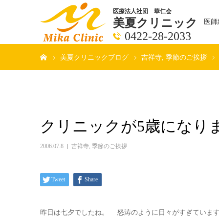
医療法人社団 華仁会
美夏クリニック
医師
0422-28-2033
ホーム
美夏クリニックブログ
吉祥寺
季節のご挨拶
クリニックが5歳になり
2006.07.8
吉祥寺
,
季節のご挨拶
Tweet
Share
昨日は七夕でしたね。 怒涛のように日々がすぎています