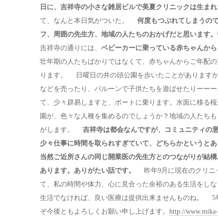
日に、吉祥寺の小さな雑居ビルで美夏クリニックは生まれ
て、なんと本日気がついた。
何度もつぶれてしまうの
フ、周囲の先生方、地域の人たちのおかげだと思います。
吉祥寺の通りには、
ベビーカーに乗っている赤ちゃんから、
壮年期の人たちばかりではなくて、赤ちゃんからご年配の
ります。 日曜日の井の頭公園を歩いたことがありますか？若い芸
などを売ったり、バルーンで子供たちを遊ばせたりーーー
て、少々辟易しますと、ボートに乗ります。水面に移る桜
園が、色々な人種を集めるのでしょうか？地域の人たちも
がします。
吉祥寺は都会なんですが、コミュニティの
少々仕事に時間を取られすぎていて、どちらかというと
当然ご近所さんの同じ開業医の先生方とのつながりが結構
あります。ありがたい話です。
昨年9月に現在のクリニ
て、私の時間や体力、心に見合った余裕のある生活をしな
生活でなければ、良い医療は提供出来ませんものね。 5
ぞ今後ともよろしくお願い申し上げます。
http://www.mika-