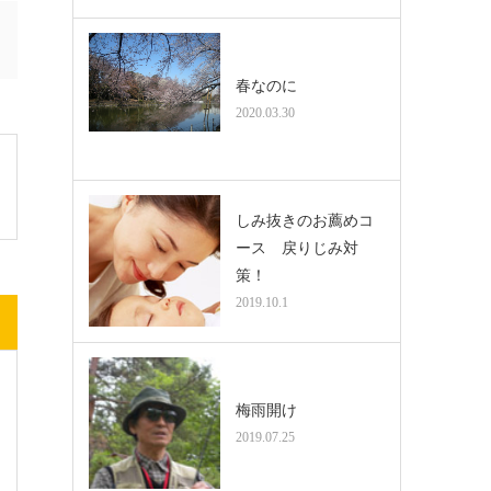
春なのに
2020.03.30
しみ抜きのお薦めコ
ース 戻りじみ対
策！
2019.10.1
梅雨開け
2019.07.25