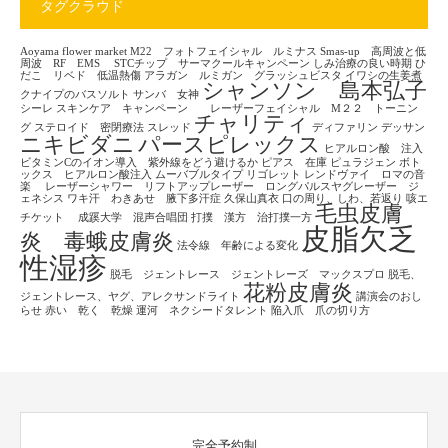
タグクラウド
Aoyama flower market
M22 フォトフェイシャル ルミナス
Smas-up 高周波と低
周波 RF EMS
STCチップ サーマクールキャンペーン
しみ治療の良い時期
ひ
だこ リベド 低温熱傷
アラガン ルミガン グラッシュビスタ
イワシの生姜煮
シャンソン 島本弘子
クナイプのバスソルト
サンバ 女神
シーレ
スキンケア キャンペーン レーザーフェイシャル M２２ トーニン
チャリティ
グ
ステロイド 密閉療法
スレッド
ディファリン
デッサン
ニキビダニ
パースピレックス
ヒアルロン酸 注入
ビタミンCのイオン導入 紫外線をどう避けるか
ピアス 在庫
ピュラジェン
ボト
ックス ヒアルロン酸注入
ムーバブルタイプ
リゴレット
レンドヴァイ ロマの音
楽
レーザーシャワー リフトアップレーザー ロングパルスヤグレーザー ジ
ェネシス
ワキ汗 わきあせ 腋下多汗症
久保山真衣
口の周り、しわ、若返り
咳エ
毛虫皮膚
チケット
成蹊大学 混声合唱団
打撲 漢方 治打撲一方
皮脂欠乏
炎 毒蛾皮膚炎
法令線 年齢による変化
性湿疹
脱毛 ジェントレース ジェントレーズ マックスプロ
脱毛、
花粉皮膚炎
ジェントレース、ヤグ、アレクサンドライト
講演会のおし
らせ
赤い 乾く 乾燥
運河 ネクシードタレント
陥入爪 爪の切り方
完全予約制