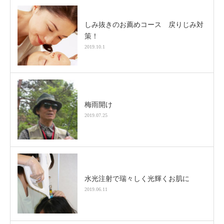
しみ抜きのお薦めコース 戻りじみ対
策！
2019.10.1
梅雨開け
2019.07.25
水光注射で瑞々しく光輝くお肌に
2019.06.11