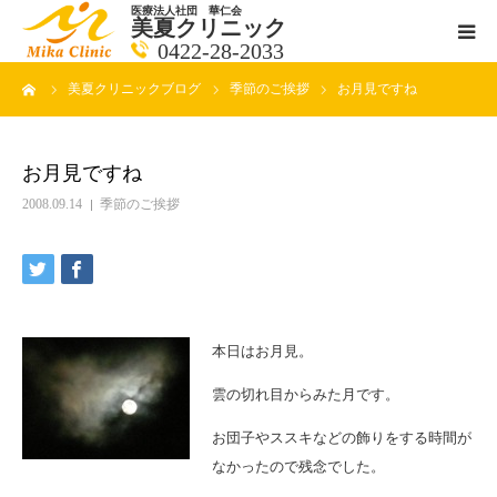
医療法人社団 華仁会
美夏クリニック
0422-28-2033
ーム
美夏クリニックブログ
季節のご挨拶
お月見ですね
医師紹介
診療科目
お月見ですね
2008.09.14
季節のご挨拶
クリニックの紹介
アクセス
メールで相談
本日はお月見。
雲の切れ目からみた月です。
ブログ一覧ページ
お団子やススキなどの飾りをする時間が
なかったので残念でした。
料金一覧 new