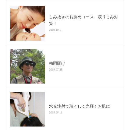
しみ抜きのお薦めコース 戻りじみ対
策！
2019.10.1
梅雨開け
2019.07.25
水光注射で瑞々しく光輝くお肌に
2019.06.11