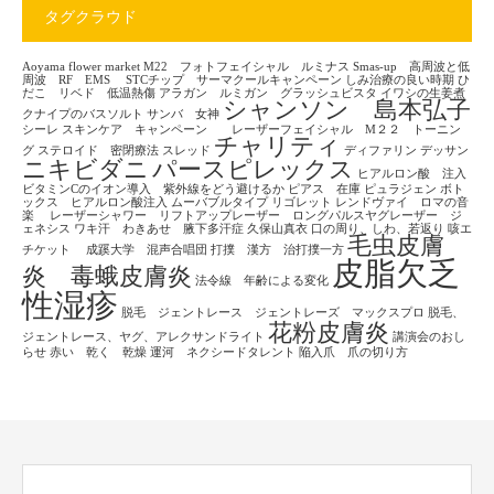
タグクラウド
Aoyama flower market
M22 フォトフェイシャル ルミナス
Smas-up 高周波と低
周波 RF EMS
STCチップ サーマクールキャンペーン
しみ治療の良い時期
ひ
だこ リベド 低温熱傷
アラガン ルミガン グラッシュビスタ
イワシの生姜煮
シャンソン 島本弘子
クナイプのバスソルト
サンバ 女神
シーレ
スキンケア キャンペーン レーザーフェイシャル M２２ トーニン
チャリティ
グ
ステロイド 密閉療法
スレッド
ディファリン
デッサン
ニキビダニ
パースピレックス
ヒアルロン酸 注入
ビタミンCのイオン導入 紫外線をどう避けるか
ピアス 在庫
ピュラジェン
ボト
ックス ヒアルロン酸注入
ムーバブルタイプ
リゴレット
レンドヴァイ ロマの音
楽
レーザーシャワー リフトアップレーザー ロングパルスヤグレーザー ジ
ェネシス
ワキ汗 わきあせ 腋下多汗症
久保山真衣
口の周り、しわ、若返り
咳エ
毛虫皮膚
チケット
成蹊大学 混声合唱団
打撲 漢方 治打撲一方
皮脂欠乏
炎 毒蛾皮膚炎
法令線 年齢による変化
性湿疹
脱毛 ジェントレース ジェントレーズ マックスプロ
脱毛、
花粉皮膚炎
ジェントレース、ヤグ、アレクサンドライト
講演会のおし
らせ
赤い 乾く 乾燥
運河 ネクシードタレント
陥入爪 爪の切り方