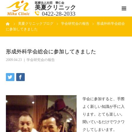
医療法人社団 華仁会
美夏クリニック
0422-28-2033
ーム
美夏クリニックブログ
学会研究会の報告
形成外科学会総会
医師紹介
に参加してきました
診療科目
形成外科学会総会に参加してきました
クリニックの紹介
2009.04.23
学会研究会の報告
アクセス
メールで相談
学会に参加すると、手際
よく新しい知識が手に入
ブログ一覧ページ
ります。とても楽しい。
聞いているだけでワクワ
料金一覧 new
クしてしまいます。