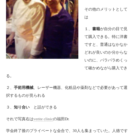
その他のメリットとして
は
１、
書籍
が自分の目で見
て購入できる。特に洋書
ですと、普通はなかなか
どれが良いのか分からな
いのに、パラパラめくっ
て確かめながら購入でき
る。
２、
手術用機械
、レーザー機器、化粧品や薬剤などで必要があって選
択するものが見られる
３、
知り合い
と話ができる
それで写真右は
verite clinic
の福田Dr.
学会終了後のプライベートな会合で、30人も集まっていた。人徳です