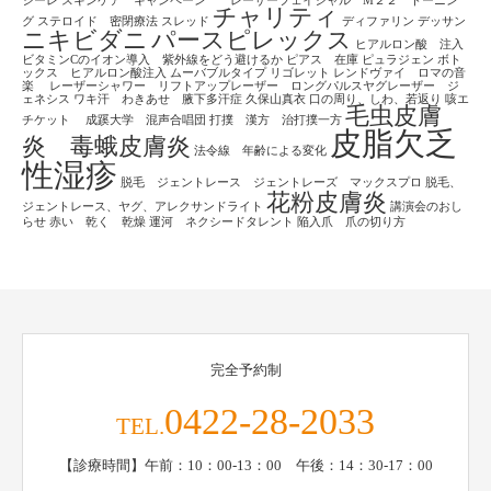
シーレ
スキンケア キャンペーン レーザーフェイシャル M２２ トーニン
チャリティ
グ
ステロイド 密閉療法
スレッド
ディファリン
デッサン
ニキビダニ
パースピレックス
ヒアルロン酸 注入
ビタミンCのイオン導入 紫外線をどう避けるか
ピアス 在庫
ピュラジェン
ボト
ックス ヒアルロン酸注入
ムーバブルタイプ
リゴレット
レンドヴァイ ロマの音
楽
レーザーシャワー リフトアップレーザー ロングパルスヤグレーザー ジ
ェネシス
ワキ汗 わきあせ 腋下多汗症
久保山真衣
口の周り、しわ、若返り
咳エ
毛虫皮膚
チケット
成蹊大学 混声合唱団
打撲 漢方 治打撲一方
皮脂欠乏
炎 毒蛾皮膚炎
法令線 年齢による変化
性湿疹
脱毛 ジェントレース ジェントレーズ マックスプロ
脱毛、
花粉皮膚炎
ジェントレース、ヤグ、アレクサンドライト
講演会のおし
らせ
赤い 乾く 乾燥
運河 ネクシードタレント
陥入爪 爪の切り方
完全予約制
0422-28-2033
TEL.
【診療時間】午前：10：00-13：00 午後：14：30-17：00