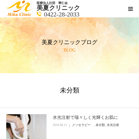
医療法人社団 華仁会
美夏クリニック
0422-28-2033
医師紹介
美夏クリニックブログ
診療科目
BLOG
クリニックの紹介
アクセス
未分類
メールで相談
ブログ一覧ページ
水光注射で瑞々しく光輝くお肌に
2019.06.11
メソセラピー
,
未分類
,
水光注射
料金一覧 new