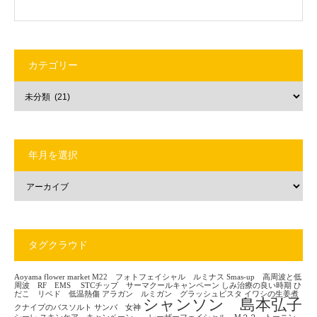
カテゴリー
年月を選択
タグクラウド
Aoyama flower market
M22 フォトフェイシャル ルミナス
Smas-up 高周波と低
周波 RF EMS
STCチップ サーマクールキャンペーン
しみ治療の良い時期
ひ
だこ リベド 低温熱傷
アラガン ルミガン グラッシュビスタ
イワシの生姜煮
シャンソン 島本弘子
クナイプのバスソルト
サンバ 女神