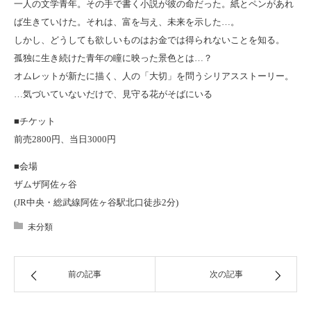
一人の文学青年。その手で書く小説が彼の命だった。紙とペンがあれ
ば生きていけた。それは、富を与え、未来を示した…。
しかし、どうしても欲しいものはお金では得られないことを知る。
孤独に生き続けた青年の瞳に映った景色とは…？
オムレットが新たに描く、人の「大切」を問うシリアスストーリー。
…気づいていないだけで、見守る花がそばにいる
■チケット
前売2800円、当日3000円
■会場
ザムザ阿佐ヶ谷
(JR中央・総武線阿佐ヶ谷駅北口徒歩2分)
未分類
前の記事
次の記事