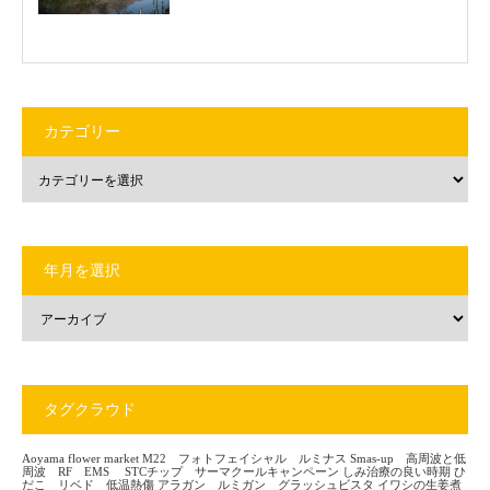
カテゴリー
年月を選択
タグクラウド
Aoyama flower market
M22 フォトフェイシャル ルミナス
Smas-up 高周波と低
周波 RF EMS
STCチップ サーマクールキャンペーン
しみ治療の良い時期
ひ
だこ リベド 低温熱傷
アラガン ルミガン グラッシュビスタ
イワシの生姜煮