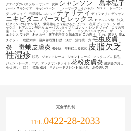
シャンソン 島本弘子
クナイプのバスソルト
サンバ 女神
シーレ
スキンケア キャンペーン レーザーフェイシャル M２２ トーニン
チャリティ
グ
ステロイド 密閉療法
スレッド
ディファリン
デッサン
ニキビダニ
パースピレックス
ヒアルロン酸 注入
ビタミンCのイオン導入 紫外線をどう避けるか
ピアス 在庫
ピュラジェン
ボト
ックス ヒアルロン酸注入
ムーバブルタイプ
リゴレット
レンドヴァイ ロマの音
楽
レーザーシャワー リフトアップレーザー ロングパルスヤグレーザー ジ
ェネシス
ワキ汗 わきあせ 腋下多汗症
久保山真衣
口の周り、しわ、若返り
咳エ
毛虫皮膚
チケット
成蹊大学 混声合唱団
打撲 漢方 治打撲一方
皮脂欠乏
炎 毒蛾皮膚炎
法令線 年齢による変化
性湿疹
脱毛 ジェントレース ジェントレーズ マックスプロ
脱毛、
花粉皮膚炎
ジェントレース、ヤグ、アレクサンドライト
講演会のおし
らせ
赤い 乾く 乾燥
運河 ネクシードタレント
陥入爪 爪の切り方
完全予約制
0422-28-2033
TEL.