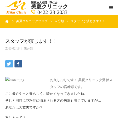
医療法人社団 華仁会
美夏クリニック
0422-28-2033
ーム
美夏クリニックブログ
未分類
スタッフが演じます！！
医師紹介
診療科目
スタッフが演じます！！
2013.02.18
未分類
クリニックの紹介
アクセス
お久しぶりです！ 美夏クリニック受付ス
メールで相談
タッフの宮崎緑です。
ここ最近やっと春らしく、暖かくなってきましたね。
ブログ一覧ページ
それと同時に花粉症に悩まされる方の来院も増えていますが…
あなたは大丈夫ですか？
料金一覧 new
私にとっては、