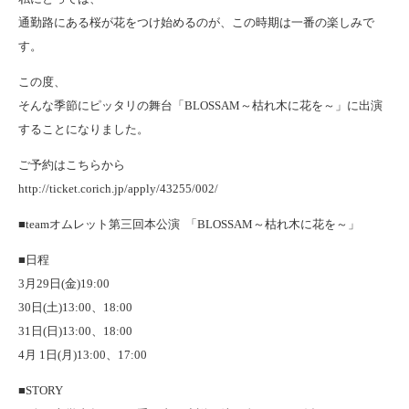
通勤路にある桜が花をつけ始めるのが、この時期は一番の楽しみで
す。
この度、
そんな季節にピッタリの舞台「BLOSSAM～枯れ木に花を～」に出演
することになりました。
ご予約はこちらから
http://ticket.corich.jp/apply/43255/002/
■teamオムレット第三回本公演 「BLOSSAM～枯れ木に花を～」
■日程
3月29日(金)19:00
30日(土)13:00、18:00
31日(日)13:00、18:00
4月 1日(月)13:00、17:00
■STORY