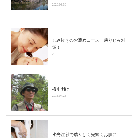
2020.03.30
しみ抜きのお薦めコース 戻りじみ対
策！
2019.10.1
梅雨開け
2019.07.25
水光注射で瑞々しく光輝くお肌に