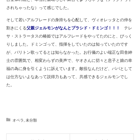
されちゃったな）って感じでした。
そして若いアルフレードの身持ちを心配して、ヴィオレッタとの仲を
割きにくる
父親ジェルモンがなんとプラシド・ドミンゴ！！！
テレ
サ・ストラータスの椿姫ではアルフレードをやってたのにと、びっく
りしました。ドミンゴって、指揮をしていたのは知っていたのです
が、バリトン歌ってるとは知らなかった。お行儀のよい端正な田舎紳
士の雰囲気で、相変わらずの美声で、ヤオさんに切々と息子と娘の幸
福の為に身を引くように訴えています。敵役なんだけど、パパとして
は仕方ないよなあって説得力もあって、共感できるジェルモンでし
た。
オペラ
,
未分類