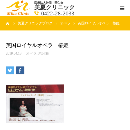
医療法人社団 華仁会
美夏クリニック
0422-28-2033
ーム
美夏クリニックブログ
オペラ
英国ロイヤルオペラ 椿姫
医師紹介
診療科目
英国ロイヤルオペラ 椿姫
2019.04.13
オペラ
,
未分類
クリニックの紹介
アクセス
メールで相談
ブログ一覧ページ
料金一覧 new