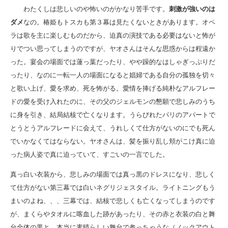
わたくしは悲しいのや怖いのがかなり苦手です。
刺激が強いのは
ダメ
なの。椿姫もトスカも第３幕は見たくないときがあります。オペ
ラは歌を主に楽しむものだから、迫真の演技である必要はないと怖が
りでつい思ってしまうのですが、ヤオさんはそんな思惑からは程遠か
った。宴会の場面では蓮っ葉だったり、やや躁的なはしゃぎっぷりだ
ったり、なのに一転一人の場面になると娼婦である自分の孤独を切々
と歌い上げ、愛を求め、死を怖がる。愛情を捧げる純朴なアルフレー
ドの愛を受け入れたのに、その父のジェルモンの懇願で悲しみのうち
に身を引き、結局結核で亡くなります。うらびれたパリのアパートで
とうとうアルフレードに会えて、うれしくて仕方がないのにでも死ん
でいかなくてはならない。ヤオさんは、髪を振り乱し頬がこけ真に迫
った病人姿で真に迫っていて、すごいの一言でした。
真っ白い衣装から、悲しみの場面では真っ黒のドレスになり、悲しく
て仕方がない第三幕では白いネグリジェスタイル。ライトニングもう
まいのよね、、、三幕では、結核で悲しくも亡くなってしまうのです
が、まくらやタオルに喀血した跡があったり、その赤と衣装の白と舞
台全体の黒と、本当に素晴らしい舞台で参っちゃうな（ノックアウト