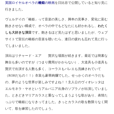
英国ロイヤルオペラの
椿姫
の映画
を日比谷で公開していると知り見に
行きました。
ヴェルデイの「椿姫」って音楽の美しさ、脚本の見事さ、変化に富む
飽きさせない構成で、オペラの中でもどなたにも好かれるし、
わたく
しも大好きな演目
です。飽きるほど見たはずと思いましたが、ウェブ
サイトで宣伝の椿姫の音楽を聴いたら、連日の疲れも忘れて見に行っ
てしまいました。
演出はリチャード・エア 贅沢な場面が続きます。最近では簡素な
舞台も多いのですが（つまり費用がかからない）、大道具も小道具も
贅沢で出演する人数も多く、コーラスもバレエも洗練されていて
（ROHだもの！！）衣装も豪華絢爛でした。せっかくのオペラだも
の、夢のような世界が楽しみですよね！！主人公のヴィオレッタは
エルモネラ・ヤオというアルバニア出身のソプラノが出演していまし
た。ときどきマリアカラスと重なってしまうような歌があり、表情た
っぷりで椿姫になりきってました。きっとカラスの歌を数限りなく聞
いて、歌を練習したのでしょう。