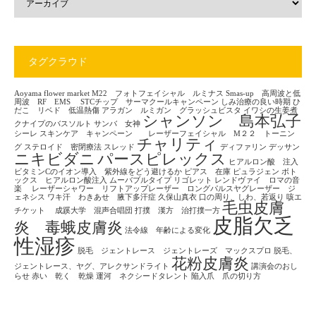
タグクラウド
Aoyama flower market
M22 フォトフェイシャル ルミナス
Smas-up 高周波と低
周波 RF EMS
STCチップ サーマクールキャンペーン
しみ治療の良い時期
ひ
だこ リベド 低温熱傷
アラガン ルミガン グラッシュビスタ
イワシの生姜煮
シャンソン 島本弘子
クナイプのバスソルト
サンバ 女神
シーレ
スキンケア キャンペーン レーザーフェイシャル M２２ トーニン
チャリティ
グ
ステロイド 密閉療法
スレッド
ディファリン
デッサン
ニキビダニ
パースピレックス
ヒアルロン酸 注入
ビタミンCのイオン導入 紫外線をどう避けるか
ピアス 在庫
ピュラジェン
ボト
ックス ヒアルロン酸注入
ムーバブルタイプ
リゴレット
レンドヴァイ ロマの音
楽
レーザーシャワー リフトアップレーザー ロングパルスヤグレーザー ジ
ェネシス
ワキ汗 わきあせ 腋下多汗症
久保山真衣
口の周り、しわ、若返り
咳エ
毛虫皮膚
チケット
成蹊大学 混声合唱団
打撲 漢方 治打撲一方
皮脂欠乏
炎 毒蛾皮膚炎
法令線 年齢による変化
性湿疹
脱毛 ジェントレース ジェントレーズ マックスプロ
脱毛、
花粉皮膚炎
ジェントレース、ヤグ、アレクサンドライト
講演会のおし
らせ
赤い 乾く 乾燥
運河 ネクシードタレント
陥入爪 爪の切り方