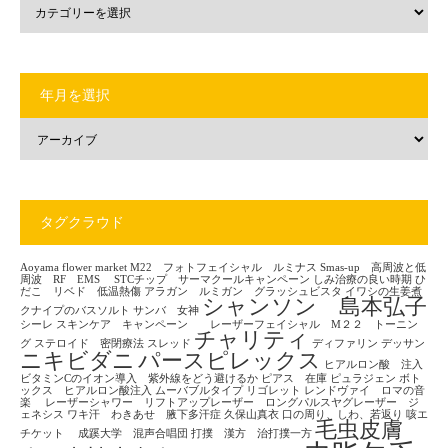
年月を選択
タグクラウド
Aoyama flower market
M22 フォトフェイシャル ルミナス
Smas-up 高周波と低
周波 RF EMS
STCチップ サーマクールキャンペーン
しみ治療の良い時期
ひ
だこ リベド 低温熱傷
アラガン ルミガン グラッシュビスタ
イワシの生姜煮
シャンソン 島本弘子
クナイプのバスソルト
サンバ 女神
シーレ
スキンケア キャンペーン レーザーフェイシャル M２２ トーニン
チャリティ
グ
ステロイド 密閉療法
スレッド
ディファリン
デッサン
ニキビダニ
パースピレックス
ヒアルロン酸 注入
ビタミンCのイオン導入 紫外線をどう避けるか
ピアス 在庫
ピュラジェン
ボト
ックス ヒアルロン酸注入
ムーバブルタイプ
リゴレット
レンドヴァイ ロマの音
楽
レーザーシャワー リフトアップレーザー ロングパルスヤグレーザー ジ
ェネシス
ワキ汗 わきあせ 腋下多汗症
久保山真衣
口の周り、しわ、若返り
咳エ
毛虫皮膚
チケット
成蹊大学 混声合唱団
打撲 漢方 治打撲一方