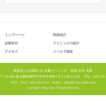
トップページ
医師紹介
診療科目
クリニックの紹介
アクセス
メールで相談
医療法人社団華仁会 美夏クリニック 院長 石井 美夏
〒180-000 東京都武蔵野市吉祥寺本町1-8-3 三松ビル5F TEL：0422-28-
2033 FAX：0422-28-2032 MAIL：
mika@mika-clinic.com
Copyright © Mika Clinic All Rights Reserved.
TEL
MAIL