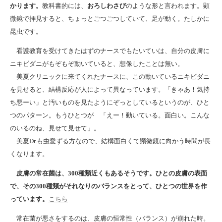
かります。
教科書的には、
おろしわさび
のような形と言われます。顕
微鏡で拝見すると、ちょっとごつごつしていて、足が動く。たしかに
昆虫です。
看護教育を受けてきたはずのナースでもたいていは、自分の皮膚に
ニキビダニがもぞもぞ動いていると、想像したことは無い。
美夏クリニックに来てくれたナースに、この動いているニキビダニ
を見せると、結構反応が人によって異なっています。「きゃあ！気持
ち悪ーい」と汚いものを見たようにぞっとしているというのが、ひと
つのパターン。もうひとつが 「えー！動いている。面白い。こんな
のいるのね、見せて見せて」。
美夏Dr.も虫愛ずる方なので、結構面白くて顕微鏡に向かう時間が長
くなります。
皮膚の常在菌は、300種類近くもあるそうです。ひとの皮膚の表面
で、その300種類がそれなりのバランスをとって、ひとつの世界を作
っています。
こちら
常在菌が悪さをするのは、皮膚の恒常性（バランス）が崩れた時。