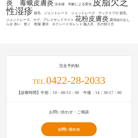
皮脂欠乏
炎 毒蛾皮膚炎
法令線 年齢による変化
性湿疹
脱毛 ジェントレース ジェントレーズ マックスプロ
脱毛、
花粉皮膚炎
ジェントレース、ヤグ、アレクサンドライト
講演会のおし
らせ
赤い 乾く 乾燥
運河 ネクシードタレント
陥入爪 爪の切り方
完全予約制
0422-28-2033
TEL.
【診療時間】午前：10：00-13：00 午後：14：30-17：00
お問い合わせ・ご相談
お問い合わせ