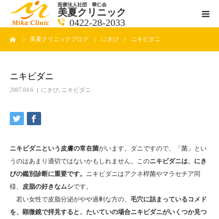
医療法人社団 華仁会
美夏クリニック
0422-28-2033
ーム
美夏クリニックブログ
にきび
ニキビダニ
医師紹介
診療科目
ニキビダニ
2007.04.6
にきび
,
ニキビダニ
クリニックの紹介
アクセス
ニキビダニという皮膚の常在菌
がいます。ダニですので、「菌」とい
メールで相談
うのはあまり適切ではないかもしれません。この
ニキビダニは、にき
びの鑑別診断に重要です。
ニキビダニはアクネ桿菌やマラセチア同
ブログ一覧ページ
様、
皮脂の好きなムシ
です。
若い女性で皮脂分泌がやや過剰な方の、
毛穴に詰まっているコメド
料金一覧 new
を、顕微鏡で拝見すると、たいていの場合ニキビダニがいくつか見つ