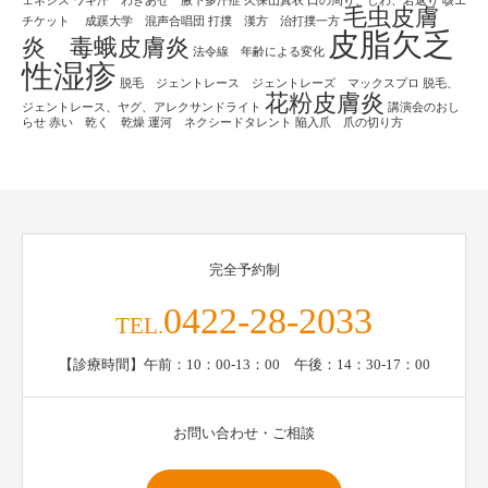
ェネシス
ワキ汗 わきあせ 腋下多汗症
久保山真衣
口の周り、しわ、若返り
咳エ
毛虫皮膚
チケット
成蹊大学 混声合唱団
打撲 漢方 治打撲一方
皮脂欠乏
炎 毒蛾皮膚炎
法令線 年齢による変化
性湿疹
脱毛 ジェントレース ジェントレーズ マックスプロ
脱毛、
花粉皮膚炎
ジェントレース、ヤグ、アレクサンドライト
講演会のおし
らせ
赤い 乾く 乾燥
運河 ネクシードタレント
陥入爪 爪の切り方
完全予約制
0422-28-2033
TEL.
【診療時間】午前：10：00-13：00 午後：14：30-17：00
お問い合わせ・ご相談