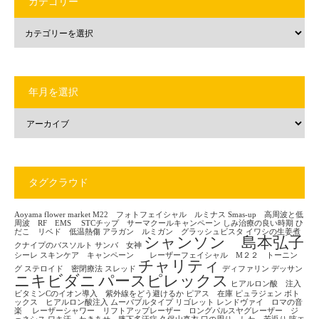
カテゴリー
年月を選択
タグクラウド
Aoyama flower market
M22 フォトフェイシャル ルミナス
Smas-up 高周波と低
周波 RF EMS
STCチップ サーマクールキャンペーン
しみ治療の良い時期
ひ
だこ リベド 低温熱傷
アラガン ルミガン グラッシュビスタ
イワシの生姜煮
シャンソン 島本弘子
クナイプのバスソルト
サンバ 女神
シーレ
スキンケア キャンペーン レーザーフェイシャル M２２ トーニン
チャリティ
グ
ステロイド 密閉療法
スレッド
ディファリン
デッサン
ニキビダニ
パースピレックス
ヒアルロン酸 注入
ビタミンCのイオン導入 紫外線をどう避けるか
ピアス 在庫
ピュラジェン
ボト
ックス ヒアルロン酸注入
ムーバブルタイプ
リゴレット
レンドヴァイ ロマの音
楽
レーザーシャワー リフトアップレーザー ロングパルスヤグレーザー ジ