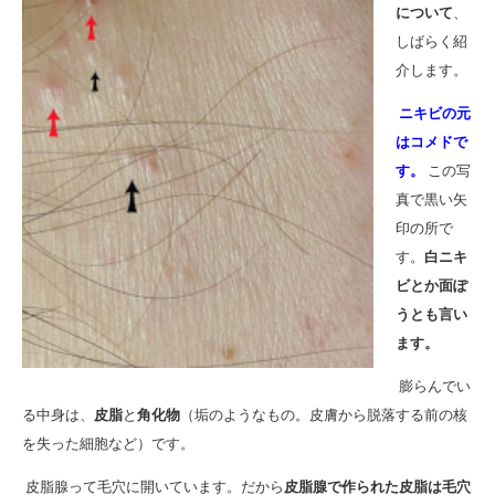
について
、
しばらく紹
介します。
ニキビの元
はコメドで
す。
この写
真で黒い矢
印の所で
す。
白ニキ
ビとか面ぽ
うとも言い
ます。
膨らんでい
る中身は、
皮脂
と
角化物
（垢のようなもの。皮膚から脱落する前の核
を失った細胞など）です。
皮脂腺って毛穴に開いています。だから
皮脂腺で作られた皮脂は毛穴