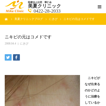
医療法人社団 華仁会
美夏クリニック
0422-28-2033
ーム
美夏クリニックブログ
にきび
ニキビの元はコメドです
医師紹介
診療科目
ニキビの元はコメドです
2008.04.4
にきび
クリニックの紹介
アクセス
メールで相談
ニキビが
なぜ出来る
ブログ一覧ページ
のかどのよ
うに治療を
料金一覧 new
しているか