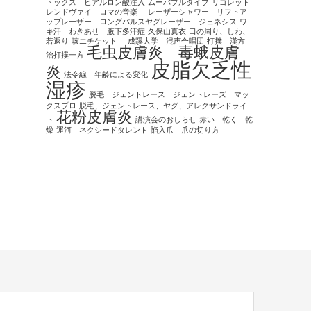
トックス ヒアルロン酸注入
ムーバブルタイプ
リゴレット
レンドヴァイ ロマの音楽
レーザーシャワー リフトア
ップレーザー ロングパルスヤグレーザー ジェネシス
ワ
キ汗 わきあせ 腋下多汗症
久保山真衣
口の周り、しわ、
若返り
咳エチケット
成蹊大学 混声合唱団
打撲 漢方
毛虫皮膚炎 毒蛾皮膚
治打撲一方
皮脂欠乏性
炎
法令線 年齢による変化
湿疹
脱毛 ジェントレース ジェントレーズ マッ
クスプロ
脱毛、ジェントレース、ヤグ、アレクサンドライ
花粉皮膚炎
ト
講演会のおしらせ
赤い 乾く 乾
燥
運河 ネクシードタレント
陥入爪 爪の切り方