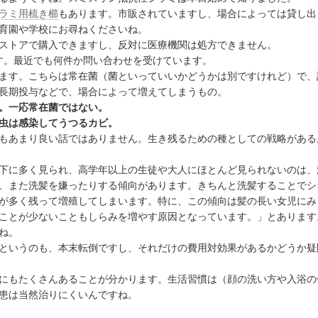
ラミ用梳き櫛
もあります。市販されていますし、場合によっては貸し出
育園や学校にお尋ねくださいね。
ストアで購入できますし、反対に医療機関は処方できません。
す。最近でも何件か問い合わせを受けています。
ます。こちらは常在菌（菌といっていいかどうかは別ですけれど）で、
長期投与などで、場合によって増えてしまうもの。
。一応常在菌ではない。
虫は感染してうつるカビ。
もあまり良い話ではありません。生き残るための種としての戦略がある
下に多く見られ、高学年以上の生徒や大人にほとんど見られないのは、
、また洗髪を嫌ったりする傾向があります。きちんと洗髪することでシ
が多く残って増殖してしまいます。特に、この傾向は髪の長い女児にみ
ことが少ないこともしらみを増やす原因となっています。」とあります
ね。
というのも、本末転倒ですし、それだけの費用対効果があるかどうか疑
にもたくさんあることが分かります。生活習慣は（顔の洗い方や入浴の
患は当然治りにくいんですね。