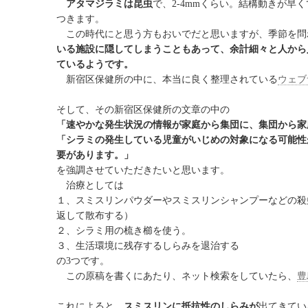
アタマジラミは昆虫
で、2-4mmくらい。結構動きが
つきます。
この時代にと思う方もおいでだと思いますが、季節を問
いる施設に隠してしまうこともあって、余計細々と人から
ているようです。
新宿区保健所の中に、本当に良く整理されている
ウェブ
そして、その新宿区保健所の文章の中の
「速やかな発生状況の情報が家庭から集団に、集団から家
「シラミの発生している児童がいじめの対象になる可能性
要があります。」
を強調させていただきたいと思います。
治療としては
１、スミスリンパウダーやスミスリンシャンプーなどの殺虫
返して散布する）
２、シラミ用の梳き櫛を使う。
３、生活環境に残存するしらみを退治する
の3つです。
この原稿を書くにあたり、ネット検索をしていたら、
豊
これによると、
スミスリンに抵抗性のしらみが
出てきてい