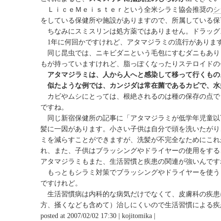
ＬｉｃｅＭｅｉｓｔｅｒという全米シラミ協会推奨の
シ
をしている保健所や施設がありますので、所属している保
ちなみにスミスリンは処方薬ではありません。ドラッグ
1年に何回かですけれど、アタマジラミの流行がありま
同じ昆虫では、ニキビダニという毛包にすむダニもあり
もが持っていますけれど、脂っぽくなったりステロイドの
アタマジラミは、人から人へと感染して移って行くもの
似たような例では、カンジダは常在菌であるカビで、水
カビやムシにとっては、根絶されるのは種の保存の点で
ですね。
同じ新宿保健所の記事に「アタマジラミが低学年児童以
髪に一因があります。小さい子供は自分で頭を洗いたがり
ミを減らすことができますが、洗髪が不完全なためにこれ
れ、また、子供はブラッシングやドライヤーの使用をする
アタマジラミもまた、生活習慣と疾患の関連が強いんです
もっともシラミ対策でブラッシングやドライヤーを使う
ですけれど。
生活習慣病は内科的な病気だけでなくて、皮膚科の疾患
方、掻くなども含めて）治しにくいので生活習慣による疾
posted at 2007/02/02 17:30 | kojitomika |