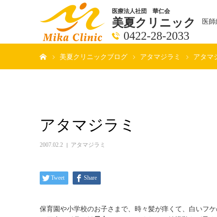
医療法人社団 華仁会
美夏クリニック
医師
0422-28-2033
ホーム
美夏クリニックブログ
アタマジラミ
アタマ
アタマジラミ
2007.02.2
アタマジラミ
Tweet
Share
保育園や小学校のお子さまで、時々髪が痒くて、白いフケ