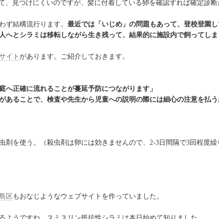
早くて、見つけにくいのですが、髪に付着している卵を確認すれば確定診断
わず結構流行ります。
最近では「いじめ」の問題もあって、登校登園し
人へとシラミは移転しながら生き残って、結果的に施設内で飼ってしま
サイト
があります。ご紹介しておきます。
庭へ正確に流れることが蔓延予防につながります」
があることで、検査や先生から児童への説明の際には細心の注意を払う
剤を使う。（殺虫剤は卵には効きませんので、2-3日間隔で3回程度繰
島区
もおなじようなウェブサイトを作っていました。
るようですね。スミスリン抵抗性シラミは本日始めて知りました。