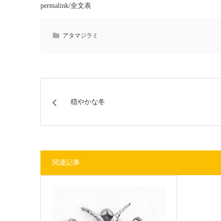
permalink/全文表
アタマジラミ
穏やかな冬
関連記事