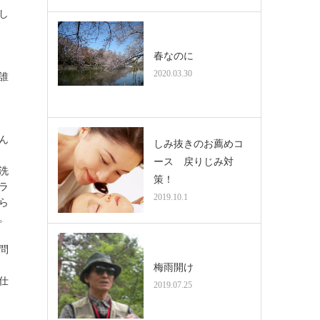
し
春なのに
2020.03.30
誰
ん
しみ抜きのお薦めコ
ース 戻りじみ対
洗
策！
ラ
2019.10.1
ら
。
問
梅雨開け
仕
2019.07.25