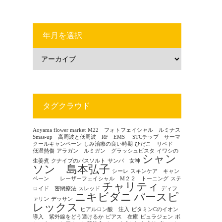
年月を選択
タグクラウド
Aoyama flower market
M22 フォトフェイシャル ルミナス
Smas-up 高周波と低周波 RF EMS
STCチップ サーマ
クールキャンペーン
しみ治療の良い時期
ひだこ リベド
低温熱傷
アラガン ルミガン グラッシュビスタ
イワシの
シャン
生姜煮
クナイプのバスソルト
サンバ 女神
ソン 島本弘子
シーレ
スキンケア キャン
ペーン レーザーフェイシャル M２２ トーニング
ステ
チャリティ
ロイド 密閉療法
スレッド
ディフ
ニキビダニ
パースピ
ァリン
デッサン
レックス
ヒアルロン酸 注入
ビタミンCのイオン
導入 紫外線をどう避けるか
ピアス 在庫
ピュラジェン
ボ