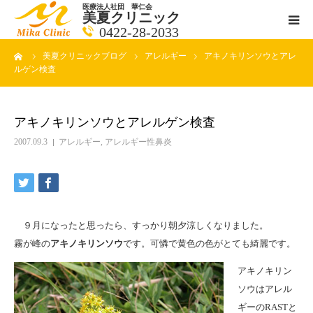
医療法人社団 華仁会
美夏クリニック
0422-28-2033
ーム
美夏クリニックブログ
アレルギー
アキノキリンソウとアレ
医師紹介
ルゲン検査
診療科目
アキノキリンソウとアレルゲン検査
クリニックの紹介
2007.09.3
アレルギー
,
アレルギー性鼻炎
アクセス
メールで相談
９月になったと思ったら、すっかり朝夕涼しくなりました。
霧が峰の
アキノキリンソウ
です。可憐で黄色の色がとても綺麗です。
ブログ一覧ページ
アキノキリン
ソウはアレル
料金一覧 new
ギーのRASTと