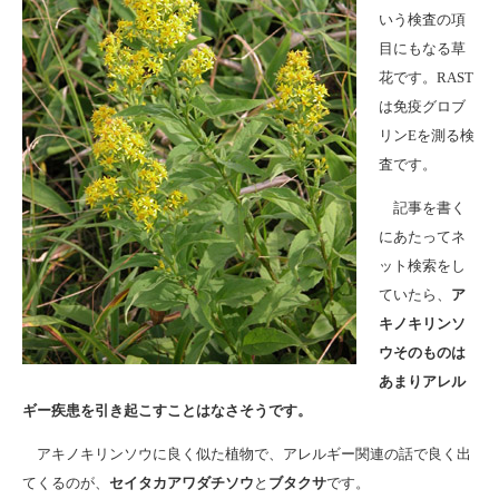
いう検査の項
目にもなる草
花です。RAST
は免疫グロブ
リンEを測る検
査です。
記事を書く
にあたってネ
ット検索をし
ていたら、
ア
キノキリンソ
ウそのものは
あまりアレル
ギー疾患を引き起こすことはなさそうです。
アキノキリンソウに良く似た植物で、アレルギー関連の話で良く出
てくるのが、
セイタカアワダチソウ
と
ブタクサ
です。