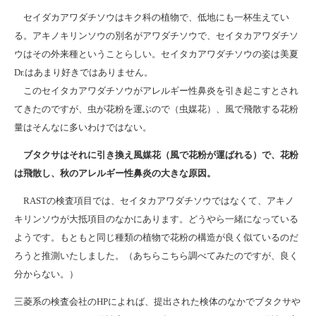
セイダカアワダチソウはキク科の植物で、低地にも一杯生えてい
る。アキノキリンソウの別名がアワダチソウで、セイタカアワダチソ
ウはその外来種ということらしい。セイタカアワダチソウの姿は美夏
Dr.はあまり好きではありません。
このセイタカアワダチソウがアレルギー性鼻炎を引き起こすとされ
てきたのですが、虫が花粉を運ぶので（虫媒花）、風で飛散する花粉
量はそんなに多いわけではない。
ブタクサはそれに引き換え風媒花（風で花粉が運ばれる）で、花粉
は飛散し、秋のアレルギー性鼻炎の大きな原因。
RASTの検査項目では、セイタカアワダチソウではなくて、アキノ
キリンソウが大抵項目のなかにあります。どうやら一緒になっている
ようです。もともと同じ種類の植物で花粉の構造が良く似ているのだ
ろうと推測いたしました。（あちらこちら調べてみたのですが、良く
分からない。）
三菱系の検査会社のHPによれば、提出された検体のなかでブタクサや