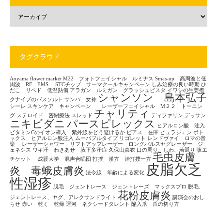
タグクラウド
Aoyama flower market
M22 フォトフェイシャル ルミナス
Smas-up 高周波と低
周波 RF EMS
STCチップ サーマクールキャンペーン
しみ治療の良い時期
ひ
だこ リベド 低温熱傷
アラガン ルミガン グラッシュビスタ
イワシの生姜煮
シャンソン 島本弘子
クナイプのバスソルト
サンバ 女神
シーレ
スキンケア キャンペーン レーザーフェイシャル M２２ トーニン
チャリティ
グ
ステロイド 密閉療法
スレッド
ディファリン
デッサン
ニキビダニ
パースピレックス
ヒアルロン酸 注入
ビタミンCのイオン導入 紫外線をどう避けるか
ピアス 在庫
ピュラジェン
ボト
ックス ヒアルロン酸注入
ムーバブルタイプ
リゴレット
レンドヴァイ ロマの音
楽
レーザーシャワー リフトアップレーザー ロングパルスヤグレーザー ジ
ェネシス
ワキ汗 わきあせ 腋下多汗症
久保山真衣
口の周り、しわ、若返り
咳エ
毛虫皮膚
チケット
成蹊大学 混声合唱団
打撲 漢方 治打撲一方
皮脂欠乏
炎 毒蛾皮膚炎
法令線 年齢による変化
性湿疹
脱毛 ジェントレース ジェントレーズ マックスプロ
脱毛、
花粉皮膚炎
ジェントレース、ヤグ、アレクサンドライト
講演会のおし
らせ
赤い 乾く 乾燥
運河 ネクシードタレント
陥入爪 爪の切り方