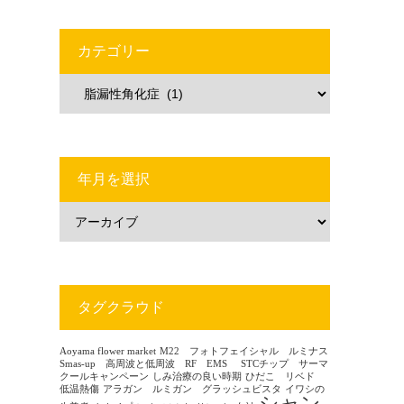
カテゴリー
年月を選択
タグクラウド
Aoyama flower market
M22 フォトフェイシャル ルミナス
Smas-up 高周波と低周波 RF EMS
STCチップ サーマ
クールキャンペーン
しみ治療の良い時期
ひだこ リベド
低温熱傷
アラガン ルミガン グラッシュビスタ
イワシの