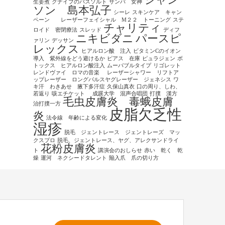
シャン
生姜煮
クナイプのバスソルト
サンバ 女神
ソン 島本弘子
シーレ
スキンケア キャン
ペーン レーザーフェイシャル M２２ トーニング
ステ
チャリティ
ロイド 密閉療法
スレッド
ディフ
ニキビダニ
パースピ
ァリン
デッサン
レックス
ヒアルロン酸 注入
ビタミンCのイオン
導入 紫外線をどう避けるか
ピアス 在庫
ピュラジェン
ボ
トックス ヒアルロン酸注入
ムーバブルタイプ
リゴレット
レンドヴァイ ロマの音楽
レーザーシャワー リフトア
ップレーザー ロングパルスヤグレーザー ジェネシス
ワ
キ汗 わきあせ 腋下多汗症
久保山真衣
口の周り、しわ、
若返り
咳エチケット
成蹊大学 混声合唱団
打撲 漢方
毛虫皮膚炎 毒蛾皮膚
治打撲一方
皮脂欠乏性
炎
法令線 年齢による変化
湿疹
脱毛 ジェントレース ジェントレーズ マッ
クスプロ
脱毛、ジェントレース、ヤグ、アレクサンドライ
花粉皮膚炎
ト
講演会のおしらせ
赤い 乾く 乾
燥
運河 ネクシードタレント
陥入爪 爪の切り方