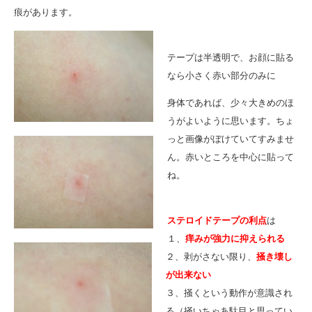
痕があります。
テープは半透明で、お顔に貼る
なら小さく赤い部分のみに
身体であれば、少々大きめのほ
うがよいように思います。ちょ
っと画像がぼけていてすみませ
ん。赤いところを中心に貼って
ね。
ステロイドテープの利点
は
１、
痒みが強力に抑えられる
２、剥がさない限り、
掻き壊し
が出来ない
３、掻くという動作が意識され
る（掻いちゃあ駄目と思ってい