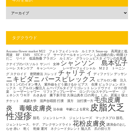
タグクラウド
Aoyama flower market
M22 フォトフェイシャル ルミナス
Smas-up 高周波と低
周波 RF EMS
STCチップ サーマクールキャンペーン
しみ治療の良い時期
ひ
だこ リベド 低温熱傷
アラガン ルミガン グラッシュビスタ
イワシの生姜煮
シャンソン 島本弘子
クナイプのバスソルト
サンバ 女神
シーレ
スキンケア キャンペーン レーザーフェイシャル M２２ トーニン
チャリティ
グ
ステロイド 密閉療法
スレッド
ディファリン
デッサン
ニキビダニ
パースピレックス
ヒアルロン酸 注入
ビタミンCのイオン導入 紫外線をどう避けるか
ピアス 在庫
ピュラジェン
ボト
ックス ヒアルロン酸注入
ムーバブルタイプ
リゴレット
レンドヴァイ ロマの音
楽
レーザーシャワー リフトアップレーザー ロングパルスヤグレーザー ジ
ェネシス
ワキ汗 わきあせ 腋下多汗症
久保山真衣
口の周り、しわ、若返り
咳エ
毛虫皮膚
チケット
成蹊大学 混声合唱団
打撲 漢方 治打撲一方
皮脂欠乏
炎 毒蛾皮膚炎
法令線 年齢による変化
性湿疹
脱毛 ジェントレース ジェントレーズ マックスプロ
脱毛、
花粉皮膚炎
ジェントレース、ヤグ、アレクサンドライト
講演会のおし
らせ
赤い 乾く 乾燥
運河 ネクシードタレント
陥入爪 爪の切り方