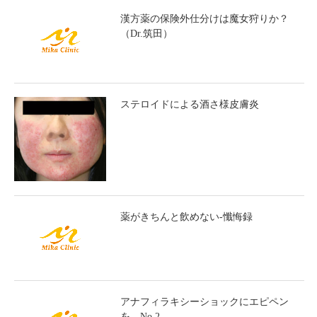
漢方薬の保険外仕分けは魔女狩りか？
（Dr.筑田）
ステロイドによる酒さ様皮膚炎
薬がきちんと飲めない-懺悔録
アナフィラキシーショックにエピペン
を No.2