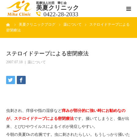
医療法人社団 華仁会
美夏クリニック
0422-28-2033
ーム
美夏クリニックブログ
薬について
ステロイドテープによる
医師紹介
密閉療法
診療科目
ステロイドテープによる密閉療法
クリニックの紹介
2007.07.18
薬について
アクセス
メールで相談
虫刺され、痒疹や指の湿疹など
痒みが部分的に強い時にお勧めなの
ブログ一覧ページ
が、ステロイドテープによる密閉療法
です。掻いてしまうと、傷が出
来、とびひやウイルスによるイボが発症しやすい。
料金一覧 new
今朝の美夏Dr.の右腕です。虫に刺されたらしい。もうしっかり掻いた