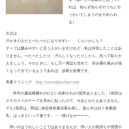
れば、知らず知らずのうちに引
っかいてしまうのをやめられ
る）
欠点は
汗かきの人だとべたべたになりやすい くらいかしら？
テープは膿みやすいと言う人がいますけれど、私は拝見したことはあ
りません。べたべたしたり、汚らしくなったりしたら、洗って貼りか
えましょう。そのときに、もし万一周辺も含めて、赤み腫れ痛みが強
くなってきているようであれば、診察が必要です。
美夏クリニック
http://www.mika-clinic.com
昨年の夏結構腫れのひどい虫刺されが2箇所ありました。1箇所は
ステロイドのテープを早めに貼ったので、今あとかたもありません。
でも1箇所は、周辺に炎症後色素沈着を残し、真ん中は白く色素脱
失。はっきりいって傷です。－－情けなやーーー。
痒いのはうれしいことではありませんが、痒い人の気持ちや習慣や