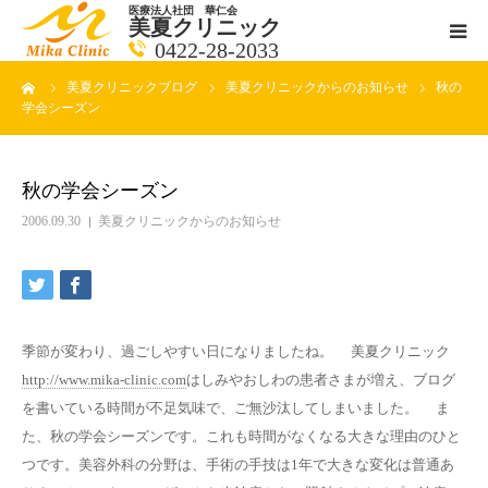
医療法人社団 華仁会
美夏クリニック
0422-28-2033
ーム
美夏クリニックブログ
美夏クリニックからのお知らせ
秋の
医師紹介
学会シーズン
診療科目
秋の学会シーズン
クリニックの紹介
2006.09.30
美夏クリニックからのお知らせ
アクセス
メールで相談
季節が変わり、過ごしやすい日になりましたね。 美夏クリニック
http://www.mika-clinic.com
はしみやおしわの患者さまが増え、ブログ
ブログ一覧ページ
を書いている時間が不足気味で、ご無沙汰してしまいました。 ま
た、秋の学会シーズンです。これも時間がなくなる大きな理由のひと
つです。美容外科の分野は、手術の手技は1年で大きな変化は普通あ
料金一覧 new