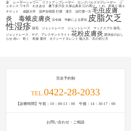
楽
レーザーシャワー リフトアップレーザー ロングパルスヤグレーザー ジ
ェネシス
ワキ汗 わきあせ 腋下多汗症
久保山真衣
口の周り、しわ、若返り
咳エ
毛虫皮膚
チケット
成蹊大学 混声合唱団
打撲 漢方 治打撲一方
皮脂欠乏
炎 毒蛾皮膚炎
法令線 年齢による変化
性湿疹
脱毛 ジェントレース ジェントレーズ マックスプロ
脱毛、
花粉皮膚炎
ジェントレース、ヤグ、アレクサンドライト
講演会のおし
らせ
赤い 乾く 乾燥
運河 ネクシードタレント
陥入爪 爪の切り方
完全予約制
0422-28-2033
TEL.
【診療時間】午前：10：00-13：00 午後：14：30-17：00
お問い合わせ・ご相談