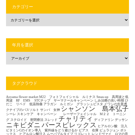
カテゴリー
年月を選択
タグクラウド
Aoyama flower market
M22 フォトフェイシャル ルミナス
Smas-up 高周波と低
周波 RF EMS
STCチップ サーマクールキャンペーン
しみ治療の良い時期
ひ
だこ リベド 低温熱傷
アラガン ルミガン グラッシュビスタ
イワシの生姜煮
シャンソン 島本弘子
クナイプのバスソルト
サンバ 女神
シーレ
スキンケア キャンペーン レーザーフェイシャル M２２ トーニン
チャリティ
グ
ステロイド 密閉療法
スレッド
ディファリン
デッサン
ニキビダニ
パースピレックス
ヒアルロン酸 注入
ビタミンCのイオン導入 紫外線をどう避けるか
ピアス 在庫
ピュラジェン
ボト
ックス ヒアルロン酸注入
ムーバブルタイプ
リゴレット
レンドヴァイ ロマの音