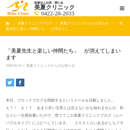
医療法人社団 華仁会
美夏クリニック
0422-28-2033
ーム
美夏クリニックブログ
美夏クリニックからのお知らせ
「美
医師紹介
夏先生と楽しい仲間たち」 が消えてし…
診療科目
「美夏先生と楽しい仲間たち」 が消えてしまい
ます
クリニックの紹介
2008.06.18
美夏クリニックからのお知らせ
アクセス
メールで相談
本日、ブロックブログを閉鎖するというメールを頂戴しました。
ブログ一覧ページ
え？！ え！？ あまり良い文章とは言えないかも知れませんが、私
なりに一生懸命書いたので、慌ててこの美夏クリニックブログ（ムー
バブルタイプ）にコピペしています。 ２００くらいあるかしら？今
料金一覧 new