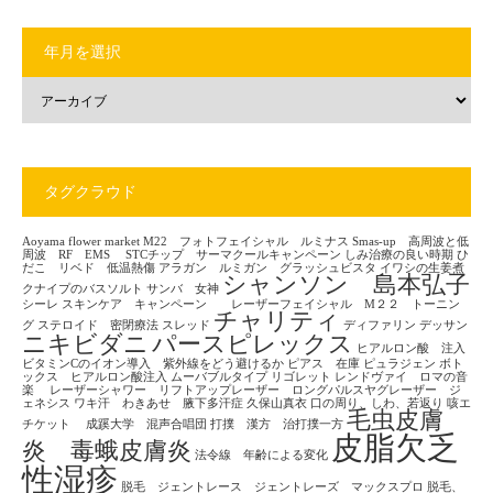
年月を選択
タグクラウド
Aoyama flower market
M22 フォトフェイシャル ルミナス
Smas-up 高周波と低
周波 RF EMS
STCチップ サーマクールキャンペーン
しみ治療の良い時期
ひ
だこ リベド 低温熱傷
アラガン ルミガン グラッシュビスタ
イワシの生姜煮
シャンソン 島本弘子
クナイプのバスソルト
サンバ 女神
シーレ
スキンケア キャンペーン レーザーフェイシャル M２２ トーニン
チャリティ
グ
ステロイド 密閉療法
スレッド
ディファリン
デッサン
ニキビダニ
パースピレックス
ヒアルロン酸 注入
ビタミンCのイオン導入 紫外線をどう避けるか
ピアス 在庫
ピュラジェン
ボト
ックス ヒアルロン酸注入
ムーバブルタイプ
リゴレット
レンドヴァイ ロマの音
楽
レーザーシャワー リフトアップレーザー ロングパルスヤグレーザー ジ
ェネシス
ワキ汗 わきあせ 腋下多汗症
久保山真衣
口の周り、しわ、若返り
咳エ
毛虫皮膚
チケット
成蹊大学 混声合唱団
打撲 漢方 治打撲一方
皮脂欠乏
炎 毒蛾皮膚炎
法令線 年齢による変化
性湿疹
脱毛 ジェントレース ジェントレーズ マックスプロ
脱毛、