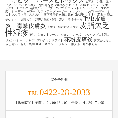
ニキビダニ
パースピレックス
ヒアルロン酸 注入
ビタミンCのイオン導入 紫外線をどう避けるか
ピアス 在庫
ピュラジェン
ボト
ックス ヒアルロン酸注入
ムーバブルタイプ
リゴレット
レンドヴァイ ロマの音
楽
レーザーシャワー リフトアップレーザー ロングパルスヤグレーザー ジ
ェネシス
ワキ汗 わきあせ 腋下多汗症
久保山真衣
口の周り、しわ、若返り
咳エ
毛虫皮膚
チケット
成蹊大学 混声合唱団
打撲 漢方 治打撲一方
皮脂欠乏
炎 毒蛾皮膚炎
法令線 年齢による変化
性湿疹
脱毛 ジェントレース ジェントレーズ マックスプロ
脱毛、
花粉皮膚炎
ジェントレース、ヤグ、アレクサンドライト
講演会のおし
らせ
赤い 乾く 乾燥
運河 ネクシードタレント
陥入爪 爪の切り方
完全予約制
0422-28-2033
TEL.
【診療時間】午前：10：00-13：00 午後：14：30-17：00