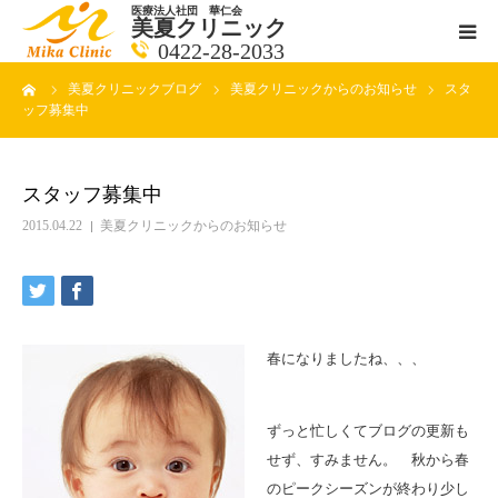
医療法人社団 華仁会
美夏クリニック
0422-28-2033
ーム
美夏クリニックブログ
美夏クリニックからのお知らせ
スタ
医師紹介
ッフ募集中
診療科目
スタッフ募集中
クリニックの紹介
2015.04.22
美夏クリニックからのお知らせ
アクセス
メールで相談
春になりましたね、、、
ブログ一覧ページ
ずっと忙しくてブログの更新も
せず、すみません。 秋から春
料金一覧 new
のピークシーズンが終わり少し