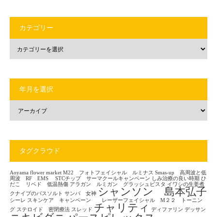
カテゴリー
年月を選択
タグクラウド
Aoyama flower market
M22 フォトフェイシャル ルミナス
Smas-up 高周波と低
周波 RF EMS
STCチップ サーマクールキャンペーン
しみ治療の良い時期
ひ
だこ リベド 低温熱傷
アラガン ルミガン グラッシュビスタ
イワシの生姜煮
シャンソン 島本弘子
クナイプのバスソルト
サンバ 女神
シーレ
スキンケア キャンペーン レーザーフェイシャル M２２ トーニン
チャリティ
グ
ステロイド 密閉療法
スレッド
ディファリン
デッサン