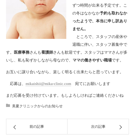
ずつ時間が出来る予定です。こ
の冬はなかなか
予約も取れなか
ったようで、本当に申し訳あり
ません。
ところで、スタッフの産休や
退職に伴い、スタッフ募集中で
す。
医療事務
さんも
看護師
さんも歓迎です。スタッフはママさんが多
いし、私も恥ずかしながら母なので、
ママの働きやすい職場
です。
お互いに譲り合いながら、楽しく明るく出来たらと思っています。
応募は、
mikaishii@mika-clinic.com
宛てにお願いします
まだ応募を受け付けています。もしよろしければご連絡くださいね
美夏クリニックからのお知らせ
前の記事
次の記事