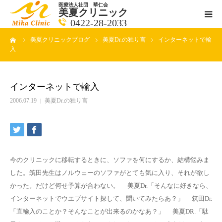
医療法人社団 華仁会
美夏クリニック
0422-28-2033
ーム
美夏クリニックブログ
美夏Dr.の独り言
インターネットで輸
医師紹介
入
診療科目
インターネットで輸入
クリニックの紹介
2006.07.19
美夏Dr.の独り言
アクセス
メールで相談
今のクリニックに移転するときに、ソファを何にするか、結構悩みま
した。筑田先生はノルウェーのソファがとても気に入り、それが欲し
ブログ一覧ページ
かった。だけど何せ予算が合わない。 美夏Dr.「そんなに好きなら、
インターネットでウエブサイト探して、聞いてみたらあ？」 筑田Dr.
「直輸入のことか？そんなことが出来るのかなあ？」 美夏DR.「駄
料金一覧 new