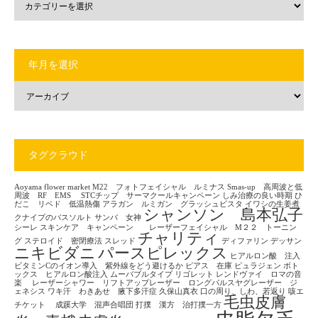
年月を選択
タグクラウド
Aoyama flower market
M22 フォトフェイシャル ルミナス
Smas-up 高周波と低
周波 RF EMS
STCチップ サーマクールキャンペーン
しみ治療の良い時期
ひ
だこ リベド 低温熱傷
アラガン ルミガン グラッシュビスタ
イワシの生姜煮
シャンソン 島本弘子
クナイプのバスソルト
サンバ 女神
シーレ
スキンケア キャンペーン レーザーフェイシャル M２２ トーニン
チャリティ
グ
ステロイド 密閉療法
スレッド
ディファリン
デッサン
ニキビダニ
パースピレックス
ヒアルロン酸 注入
ビタミンCのイオン導入 紫外線をどう避けるか
ピアス 在庫
ピュラジェン
ボト
ックス ヒアルロン酸注入
ムーバブルタイプ
リゴレット
レンドヴァイ ロマの音
楽
レーザーシャワー リフトアップレーザー ロングパルスヤグレーザー ジ
ェネシス
ワキ汗 わきあせ 腋下多汗症
久保山真衣
口の周り、しわ、若返り
咳エ
毛虫皮膚
チケット
成蹊大学 混声合唱団
打撲 漢方 治打撲一方