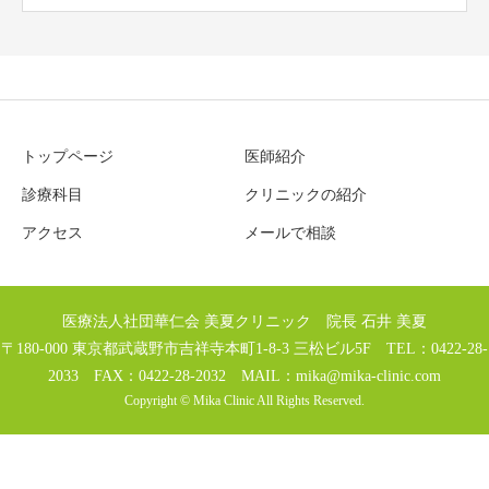
トップページ
医師紹介
診療科目
クリニックの紹介
アクセス
メールで相談
医療法人社団華仁会 美夏クリニック 院長 石井 美夏
〒180-000 東京都武蔵野市吉祥寺本町1-8-3 三松ビル5F TEL：0422-28-
2033 FAX：0422-28-2032 MAIL：
mika@mika-clinic.com
Copyright © Mika Clinic All Rights Reserved.
TEL
MAIL