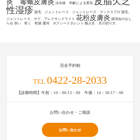
皮脂欠乏
炎 毒蛾皮膚炎
法令線 年齢による変化
性湿疹
脱毛 ジェントレース ジェントレーズ マックスプロ
脱毛、
花粉皮膚炎
ジェントレース、ヤグ、アレクサンドライト
講演会のおし
らせ
赤い 乾く 乾燥
運河 ネクシードタレント
陥入爪 爪の切り方
完全予約制
0422-28-2033
TEL.
【診療時間】午前：10：00-13：00 午後：14：30-17：00
お問い合わせ・ご相談
お問い合わせ