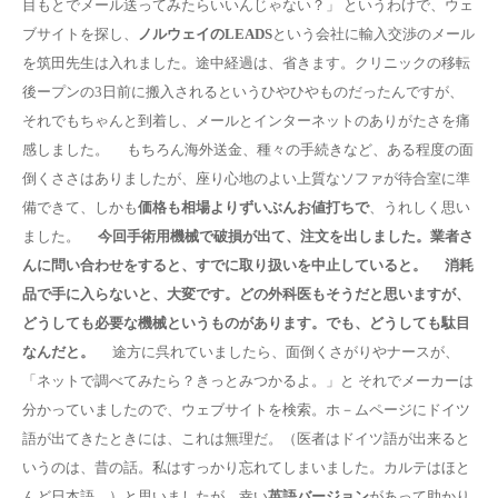
目もとでメール送ってみたらいいんじゃない？」 というわけで、ウェ
ブサイトを探し、
ノルウェイのLEADS
という会社に輸入交渉のメール
を筑田先生は入れました。途中経過は、省きます。クリニックの移転
後ープンの3日前に搬入されるというひやひやものだったんですが、
それでもちゃんと到着し、メールとインターネットのありがたさを痛
感しました。 もちろん海外送金、種々の手続きなど、ある程度の面
倒くささはありましたが、座り心地のよい上質なソファが待合室に準
備できて、しかも
価格も相場よりずいぶんお値打ちで
、うれしく思い
ました。
今回手術用機械で破損が出て、注文を出しました。業者さ
んに問い合わせをすると、すでに取り扱いを中止していると。 消耗
品で手に入らないと、大変です。どの外科医もそうだと思いますが、
どうしても必要な機械というものがあります。でも、どうしても駄目
なんだと。
途方に呉れていましたら、面倒くさがりやナースが、
「ネットで調べてみたら？きっとみつかるよ。」と それでメーカーは
分かっていましたので、ウェブサイトを検索。ホ－ムページにドイツ
語が出てきたときには、これは無理だ。（医者はドイツ語が出来ると
いうのは、昔の話。私はすっかり忘れてしまいました。カルテはほと
んど日本語。）と思いましたが、幸い
英語バージョン
があって助かり