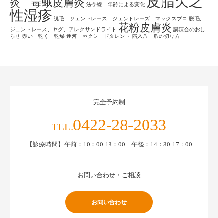
皮脂欠乏
炎 毒蛾皮膚炎
法令線 年齢による変化
性湿疹
脱毛 ジェントレース ジェントレーズ マックスプロ
脱毛、
花粉皮膚炎
ジェントレース、ヤグ、アレクサンドライト
講演会のおし
らせ
赤い 乾く 乾燥
運河 ネクシードタレント
陥入爪 爪の切り方
完全予約制
0422-28-2033
TEL.
【診療時間】午前：10：00-13：00 午後：14：30-17：00
お問い合わせ・ご相談
お問い合わせ