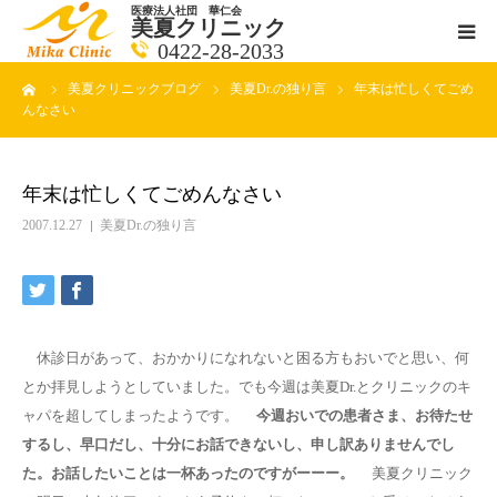
医療法人社団 華仁会
美夏クリニック
0422-28-2033
ーム
美夏クリニックブログ
美夏Dr.の独り言
年末は忙しくてごめ
医師紹介
んなさい
診療科目
年末は忙しくてごめんなさい
クリニックの紹介
2007.12.27
美夏Dr.の独り言
アクセス
メールで相談
休診日があって、おかかりになれないと困る方もおいでと思い、何
とか拝見しようとしていました。でも今週は美夏Dr.とクリニックのキ
ブログ一覧ページ
ャパを超してしまったようです。
今週おいでの患者さま、お待たせ
するし、早口だし、十分にお話できないし、申し訳ありませんでし
た。お話したいことは一杯あったのですがーーー。
料金一覧 new
美夏クリニック