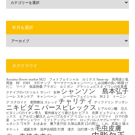
年月を選択
タグクラウド
Aoyama flower market
M22 フォトフェイシャル ルミナス
Smas-up 高周波と低
周波 RF EMS
STCチップ サーマクールキャンペーン
しみ治療の良い時期
ひ
だこ リベド 低温熱傷
アラガン ルミガン グラッシュビスタ
イワシの生姜煮
シャンソン 島本弘子
クナイプのバスソルト
サンバ 女神
シーレ
スキンケア キャンペーン レーザーフェイシャル M２２ トーニン
チャリティ
グ
ステロイド 密閉療法
スレッド
ディファリン
デッサン
ニキビダニ
パースピレックス
ヒアルロン酸 注入
ビタミンCのイオン導入 紫外線をどう避けるか
ピアス 在庫
ピュラジェン
ボト
ックス ヒアルロン酸注入
ムーバブルタイプ
リゴレット
レンドヴァイ ロマの音
楽
レーザーシャワー リフトアップレーザー ロングパルスヤグレーザー ジ
ェネシス
ワキ汗 わきあせ 腋下多汗症
久保山真衣
口の周り、しわ、若返り
咳エ
毛虫皮膚
チケット
成蹊大学 混声合唱団
打撲 漢方 治打撲一方