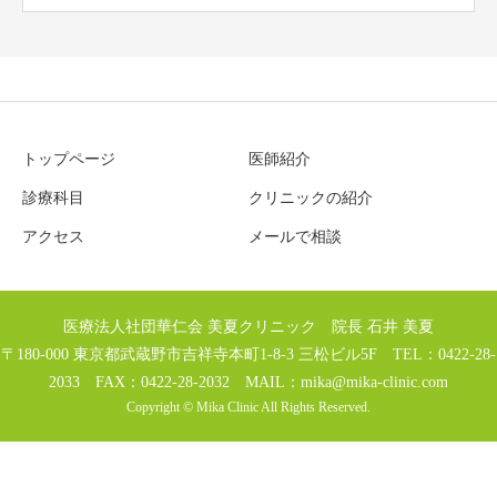
トップページ
医師紹介
診療科目
クリニックの紹介
アクセス
メールで相談
医療法人社団華仁会 美夏クリニック 院長 石井 美夏
〒180-000 東京都武蔵野市吉祥寺本町1-8-3 三松ビル5F TEL：0422-28-
2033 FAX：0422-28-2032 MAIL：
mika@mika-clinic.com
Copyright © Mika Clinic All Rights Reserved.
TEL
MAIL