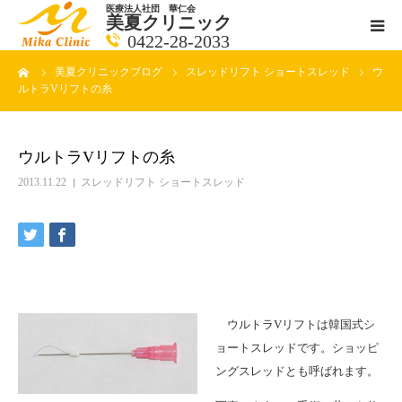
医療法人社団 華仁会
美夏クリニック
0422-28-2033
ーム
美夏クリニックブログ
スレッドリフト ショートスレッド
ウ
医師紹介
ルトラVリフトの糸
診療科目
ウルトラVリフトの糸
クリニックの紹介
2013.11.22
スレッドリフト ショートスレッド
アクセス
メールで相談
ウルトラVリフトは韓国式シ
ブログ一覧ページ
ョートスレッドです。ショッピ
ングスレッドとも呼ばれます。
料金一覧 new