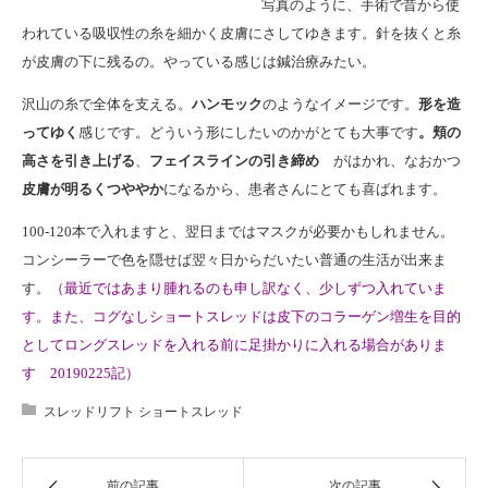
写真のように、手術で昔から使
われている吸収性の糸を細かく皮膚にさしてゆきます。針を抜くと糸
が皮膚の下に残るの。やっている感じは鍼治療みたい。
沢山の糸で全体を支える。
ハンモック
のようなイメージです。
形を造
ってゆく
感じです。どういう形にしたいのかがとても大事です
。頬の
高さを引き上げる
、
フェイスラインの引き締め
がはかれ、なおかつ
皮膚が明るくつややか
になるから、患者さんにとても喜ばれます。
100-120本で入れますと、翌日まではマスクが必要かもしれません。
コンシーラーで色を隠せば翌々日からだいたい普通の生活が出来ま
す。
（最近ではあまり腫れるのも申し訳なく、少しずつ入れていま
す。また、コグなしショートスレッドは皮下のコラーゲン増生を目的
としてロングスレッドを入れる前に足掛かりに入れる場合がありま
す 20190225記）
スレッドリフト ショートスレッド
前の記事
次の記事