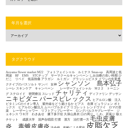
年月を選択
タグクラウド
Aoyama flower market
M22 フォトフェイシャル ルミナス
Smas-up 高周波と低
周波 RF EMS
STCチップ サーマクールキャンペーン
しみ治療の良い時期
ひ
だこ リベド 低温熱傷
アラガン ルミガン グラッシュビスタ
イワシの生姜煮
シャンソン 島本弘子
クナイプのバスソルト
サンバ 女神
シーレ
スキンケア キャンペーン レーザーフェイシャル M２２ トーニン
チャリティ
グ
ステロイド 密閉療法
スレッド
ディファリン
デッサン
ニキビダニ
パースピレックス
ヒアルロン酸 注入
ビタミンCのイオン導入 紫外線をどう避けるか
ピアス 在庫
ピュラジェン
ボト
ックス ヒアルロン酸注入
ムーバブルタイプ
リゴレット
レンドヴァイ ロマの音
楽
レーザーシャワー リフトアップレーザー ロングパルスヤグレーザー ジ
ェネシス
ワキ汗 わきあせ 腋下多汗症
久保山真衣
口の周り、しわ、若返り
咳エ
毛虫皮膚
チケット
成蹊大学 混声合唱団
打撲 漢方 治打撲一方
皮脂欠乏
炎 毒蛾皮膚炎
法令線 年齢による変化