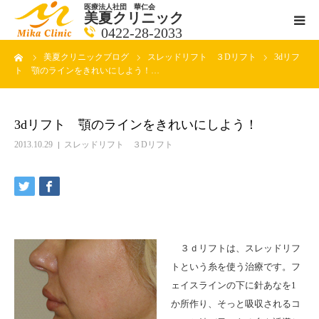
医療法人社団 華仁会
美夏クリニック
0422-28-2033
ーム
美夏クリニックブログ
スレッドリフト ３Dリフト
3dリフ
医師紹介
ト 顎のラインをきれいにしよう！…
診療科目
3dリフト 顎のラインをきれいにしよう！
クリニックの紹介
2013.10.29
スレッドリフト ３Dリフト
アクセス
メールで相談
３ｄリフトは、スレッドリフ
ブログ一覧ページ
トという糸を使う治療です。フ
ェイスラインの下に針あなを1
料金一覧 new
か所作り、そっと吸収されるコ