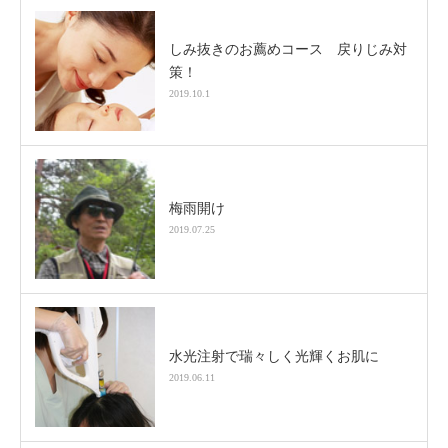
しみ抜きのお薦めコース 戻りじみ対
策！
2019.10.1
梅雨開け
2019.07.25
水光注射で瑞々しく光輝くお肌に
2019.06.11