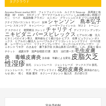
タグクラウド
Aoyama flower market
M22 フォトフェイシャル ルミナス
Smas-up 高周波と低
周波 RF EMS
STCチップ サーマクールキャンペーン
しみ治療の良い時期
ひ
だこ リベド 低温熱傷
アラガン ルミガン グラッシュビスタ
イワシの生姜煮
シャンソン 島本弘子
クナイプのバスソルト
サンバ 女神
シーレ
スキンケア キャンペーン レーザーフェイシャル M２２ トーニン
チャリティ
グ
ステロイド 密閉療法
スレッド
ディファリン
デッサン
ニキビダニ
パースピレックス
ヒアルロン酸 注入
ビタミンCのイオン導入 紫外線をどう避けるか
ピアス 在庫
ピュラジェン
ボト
ックス ヒアルロン酸注入
ムーバブルタイプ
リゴレット
レンドヴァイ ロマの音
楽
レーザーシャワー リフトアップレーザー ロングパルスヤグレーザー ジ
ェネシス
ワキ汗 わきあせ 腋下多汗症
久保山真衣
口の周り、しわ、若返り
咳エ
毛虫皮膚
チケット
成蹊大学 混声合唱団
打撲 漢方 治打撲一方
皮脂欠乏
炎 毒蛾皮膚炎
法令線 年齢による変化
性湿疹
脱毛 ジェントレース ジェントレーズ マックスプロ
脱毛、
花粉皮膚炎
ジェントレース、ヤグ、アレクサンドライト
講演会のおし
らせ
赤い 乾く 乾燥
運河 ネクシードタレント
陥入爪 爪の切り方
完全予約制