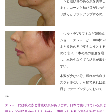
ーンと結び目のある糸を誘導し
ます。コーンと結び目がしっか
り効くとリフトアップするの。
ウルトラVリフトなど韓国式
ショートスレッドが、100本120
本と多数の糸で支えようとする
のに比べ、1本の糸の強度を増
し、本数少なくても結果が出や
すい。
本数が少ない分、腫れや出血リ
スクも少ない。可能であれば翌
日までテーピングしておいて
ね。
スレッドには吸収糸と非吸収糸があります。日本で使われている糸は
ほとんどが吸収糸かもしれません。吸収される糸のほうが炎症を起こ