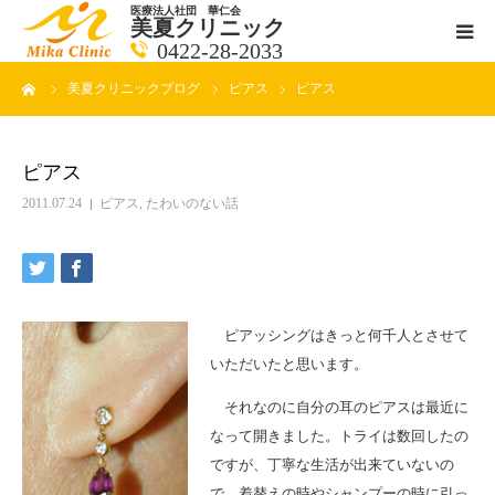
医療法人社団 華仁会
美夏クリニック
0422-28-2033
ーム
美夏クリニックブログ
ピアス
ピアス
医師紹介
診療科目
ピアス
2011.07.24
ピアス
,
たわいのない話
クリニックの紹介
アクセス
ピアッシングはきっと何千人とさせて
メールで相談
いただいたと思います。
それなのに自分の耳のピアスは最近に
ブログ一覧ページ
なって開きました。トライは数回したの
ですが、丁寧な生活が出来ていないの
料金一覧 new
で、着替えの時やシャンプーの時に引っ