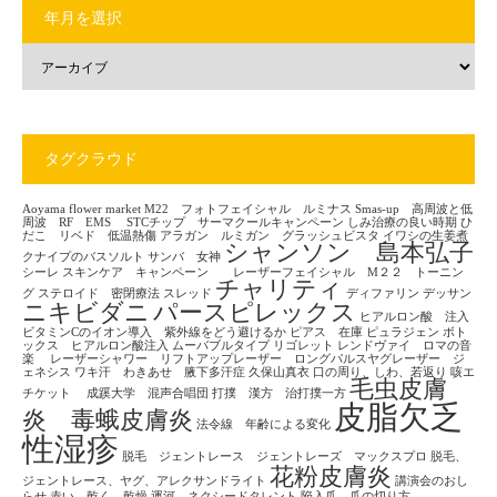
年月を選択
タグクラウド
Aoyama flower market
M22 フォトフェイシャル ルミナス
Smas-up 高周波と低
周波 RF EMS
STCチップ サーマクールキャンペーン
しみ治療の良い時期
ひ
だこ リベド 低温熱傷
アラガン ルミガン グラッシュビスタ
イワシの生姜煮
シャンソン 島本弘子
クナイプのバスソルト
サンバ 女神
シーレ
スキンケア キャンペーン レーザーフェイシャル M２２ トーニン
チャリティ
グ
ステロイド 密閉療法
スレッド
ディファリン
デッサン
ニキビダニ
パースピレックス
ヒアルロン酸 注入
ビタミンCのイオン導入 紫外線をどう避けるか
ピアス 在庫
ピュラジェン
ボト
ックス ヒアルロン酸注入
ムーバブルタイプ
リゴレット
レンドヴァイ ロマの音
楽
レーザーシャワー リフトアップレーザー ロングパルスヤグレーザー ジ
ェネシス
ワキ汗 わきあせ 腋下多汗症
久保山真衣
口の周り、しわ、若返り
咳エ
毛虫皮膚
チケット
成蹊大学 混声合唱団
打撲 漢方 治打撲一方
皮脂欠乏
炎 毒蛾皮膚炎
法令線 年齢による変化
性湿疹
脱毛 ジェントレース ジェントレーズ マックスプロ
脱毛、
花粉皮膚炎
ジェントレース、ヤグ、アレクサンドライト
講演会のおし
らせ
赤い 乾く 乾燥
運河 ネクシードタレント
陥入爪 爪の切り方