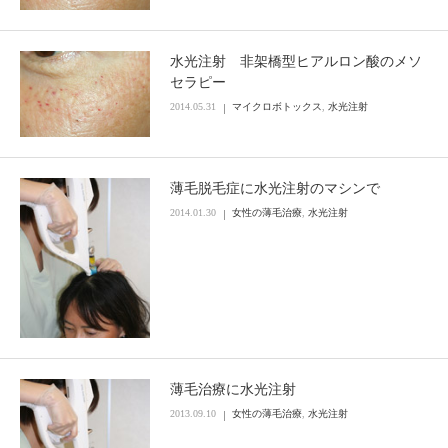
水光注射 非架橋型ヒアルロン酸のメソ
セラピー
2014.05.31
マイクロボトックス
,
水光注射
薄毛脱毛症に水光注射のマシンで
2014.01.30
女性の薄毛治療
,
水光注射
薄毛治療に水光注射
2013.09.10
女性の薄毛治療
,
水光注射