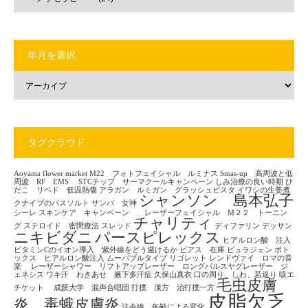
年月を選択
タグクラウド
Aoyama flower market
M22 フォトフェイシャル ルミナス
Smas-up 高周波と低
周波 RF EMS
STCチップ サーマクールキャンペーン
しみ治療の良い時期
ひ
だこ リベド 低温熱傷
アラガン ルミガン グラッシュビスタ
イワシの生姜煮
シャンソン 島本弘子
クナイプのバスソルト
サンバ 女神
シーレ
スキンケア キャンペーン レーザーフェイシャル M２２ トーニン
チャリティ
グ
ステロイド 密閉療法
スレッド
ディファリン
デッサン
ニキビダニ
パースピレックス
ヒアルロン酸 注入
ビタミンCのイオン導入 紫外線をどう避けるか
ピアス 在庫
ピュラジェン
ボト
ックス ヒアルロン酸注入
ムーバブルタイプ
リゴレット
レンドヴァイ ロマの音
楽
レーザーシャワー リフトアップレーザー ロングパルスヤグレーザー ジ
ェネシス
ワキ汗 わきあせ 腋下多汗症
久保山真衣
口の周り、しわ、若返り
咳エ
毛虫皮膚
チケット
成蹊大学 混声合唱団
打撲 漢方 治打撲一方
皮脂欠乏
炎 毒蛾皮膚炎
法令線 年齢による変化