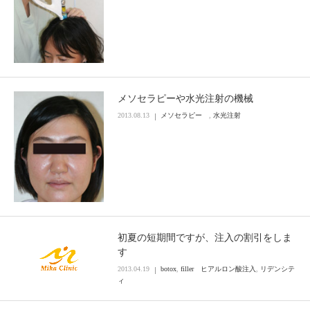
メソセラピーや水光注射の機械
2013.08.13
メソセラピー
,
水光注射
初夏の短期間ですが、注入の割引をしま
す
2013.04.19
botox
,
filler ヒアルロン酸注入
,
リデンシテ
ィ