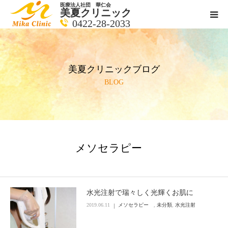
医療法人社団 華仁会
美夏クリニック
0422-28-2033
医師紹介
美夏クリニックブログ
診療科目
BLOG
クリニックの紹介
アクセス
メソセラピー
メールで相談
ブログ一覧ページ
水光注射で瑞々しく光輝くお肌に
2019.06.11
メソセラピー
,
未分類
,
水光注射
料金一覧 new