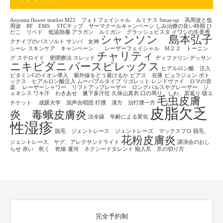
Aoyama flower market
M22 フォトフェイシャル ルミナス
Smas-up 高周波と低
周波 RF EMS
STCチップ サーマクールキャンペーン
しみ治療の良い時期
ひ
だこ リベド 低温熱傷
アラガン ルミガン グラッシュビスタ
イワシの生姜煮
シャンソン 島本弘子
クナイプのバスソルト
サンバ 女神
シーレ
スキンケア キャンペーン レーザーフェイシャル M２２ トーニン
チャリティ
グ
ステロイド 密閉療法
スレッド
ディファリン
デッサン
ニキビダニ
パースピレックス
ヒアルロン酸 注入
ビタミンCのイオン導入 紫外線をどう避けるか
ピアス 在庫
ピュラジェン
ボト
ックス ヒアルロン酸注入
ムーバブルタイプ
リゴレット
レンドヴァイ ロマの音
楽
レーザーシャワー リフトアップレーザー ロングパルスヤグレーザー ジ
ェネシス
ワキ汗 わきあせ 腋下多汗症
久保山真衣
口の周り、しわ、若返り
咳エ
毛虫皮膚
チケット
成蹊大学 混声合唱団
打撲 漢方 治打撲一方
皮脂欠乏
炎 毒蛾皮膚炎
法令線 年齢による変化
性湿疹
脱毛 ジェントレース ジェントレーズ マックスプロ
脱毛、
花粉皮膚炎
ジェントレース、ヤグ、アレクサンドライト
講演会のおし
らせ
赤い 乾く 乾燥
運河 ネクシードタレント
陥入爪 爪の切り方
完全予約制