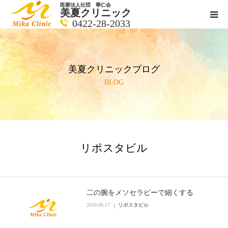
医療法人社団 華仁会
美夏クリニック
0422-28-2033
医師紹介
美夏クリニックブログ
診療科目
BLOG
クリニックの紹介
アクセス
リポスタビル
メールで相談
ブログ一覧ページ
二の腕をメソセラピーで細くする
2010.06.17
リポスタビル
料金一覧 new