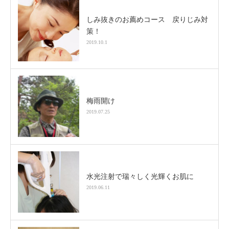
しみ抜きのお薦めコース 戻りじみ対
策！
2019.10.1
梅雨開け
2019.07.25
水光注射で瑞々しく光輝くお肌に
2019.06.11