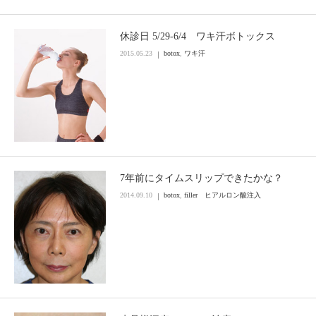
休診日 5/29-6/4 ワキ汗ボトックス
2015.05.23
botox
,
ワキ汗
7年前にタイムスリップできたかな？
2014.09.10
botox
,
filler ヒアルロン酸注入