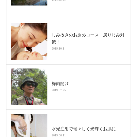
しみ抜きのお薦めコース 戻りじみ対
策！
2019.10.1
梅雨開け
2019.07.25
水光注射で瑞々しく光輝くお肌に
2019.06.11