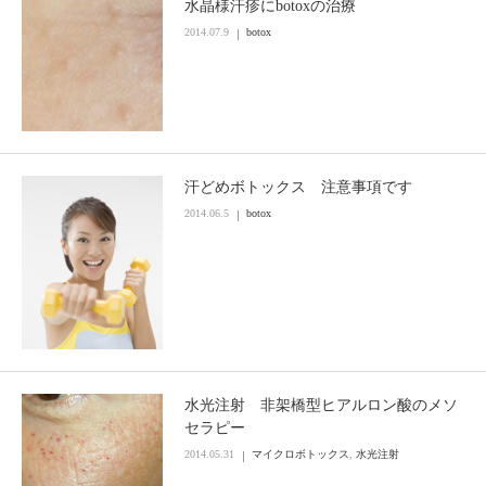
水晶様汗疹にbotoxの治療
2014.07.9
botox
汗どめボトックス 注意事項です
2014.06.5
botox
水光注射 非架橋型ヒアルロン酸のメソ
セラピー
2014.05.31
マイクロボトックス
,
水光注射