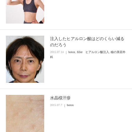
注入したヒアルロン酸はどのくらい減る
のだろう
2015.07.14
botox
,
filler ヒアルロン酸注入
,
瞼の美容外
科
水晶様汗疹
2015.07.7
botox