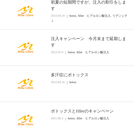
初夏の短期間ですが、注入の割引をしま
す
2013.04.19
botox
,
filler ヒアルロン酸注入
,
リデンシテ
ィ
注入キャンペーン 今月末まで延期しま
す
2013.01.9
botox
,
filler ヒアルロン酸注入
多汗症にボトックス
2012.04.16
botox
ボトックスとfillerのキャンペーン
2011.08.3
botox
,
filler ヒアルロン酸注入