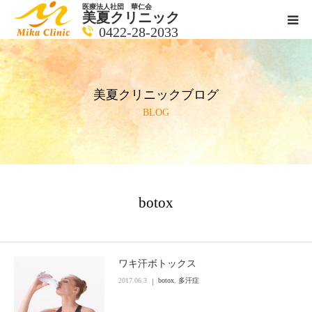
医療法人社団 華仁会
美夏クリニック
0422-28-2033
医師紹介
美夏クリニックブログ
診療科目
BLOG
クリニックの紹介
アクセス
botox
メールで相談
ブログ一覧ページ
ワキ汗ボトックス
2017.06.3
botox
,
多汗症
料金一覧 new