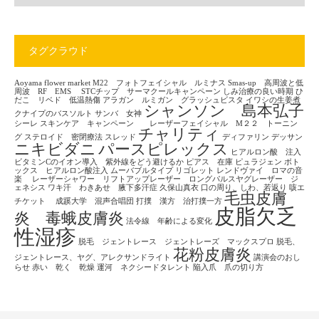
タグクラウド
Aoyama flower market
M22 フォトフェイシャル ルミナス
Smas-up 高周波と低
周波 RF EMS
STCチップ サーマクールキャンペーン
しみ治療の良い時期
ひ
だこ リベド 低温熱傷
アラガン ルミガン グラッシュビスタ
イワシの生姜煮
シャンソン 島本弘子
クナイプのバスソルト
サンバ 女神
シーレ
スキンケア キャンペーン レーザーフェイシャル M２２ トーニン
チャリティ
グ
ステロイド 密閉療法
スレッド
ディファリン
デッサン
ニキビダニ
パースピレックス
ヒアルロン酸 注入
ビタミンCのイオン導入 紫外線をどう避けるか
ピアス 在庫
ピュラジェン
ボト
ックス ヒアルロン酸注入
ムーバブルタイプ
リゴレット
レンドヴァイ ロマの音
楽
レーザーシャワー リフトアップレーザー ロングパルスヤグレーザー ジ
ェネシス
ワキ汗 わきあせ 腋下多汗症
久保山真衣
口の周り、しわ、若返り
咳エ
毛虫皮膚
チケット
成蹊大学 混声合唱団
打撲 漢方 治打撲一方
皮脂欠乏
炎 毒蛾皮膚炎
法令線 年齢による変化
性湿疹
脱毛 ジェントレース ジェントレーズ マックスプロ
脱毛、
花粉皮膚炎
ジェントレース、ヤグ、アレクサンドライト
講演会のおし
らせ
赤い 乾く 乾燥
運河 ネクシードタレント
陥入爪 爪の切り方