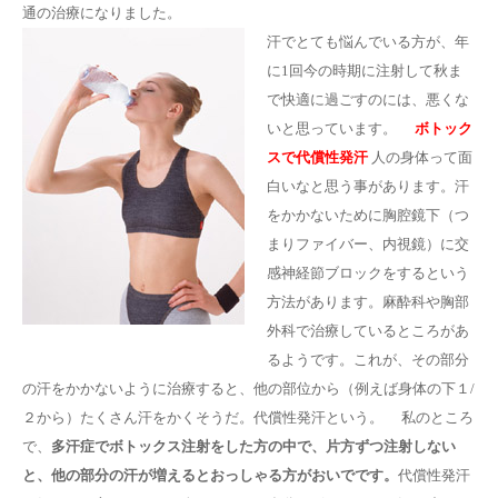
通の治療になりました。
汗でとても悩んでいる方が、年
に1回今の時期に注射して秋ま
で快適に過ごすのには、悪くな
いと思っています。
ボトック
スで代償性発汗
人の身体って面
白いなと思う事があります。汗
をかかないために胸腔鏡下（つ
まりファイバー、内視鏡）に交
感神経節ブロックをするという
方法があります。麻酔科や胸部
外科で治療しているところがあ
るようです。これが、その部分
の汗をかかないように治療すると、他の部位から（例えば身体の下１/
２から）たくさん汗をかくそうだ。代償性発汗という。 私のところ
で、
多汗症でボトックス注射をした方の中で、片方ずつ注射しない
と、他の部分の汗が増えるとおっしゃる方がおいでです。
代償性発汗