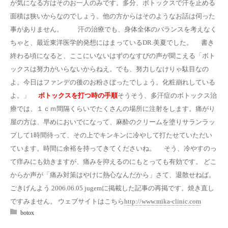
が気になる方はそのお一人のみです。多分、ボトックスで汗を止める
面積は狭いからなのでしょう。他の方からはそのようなお話は伺った
事がありません。 汗の治療でも、身体全体のバランスを考えなく
ちゃと、最近東洋医学的発想にはまっているDR.美夏でした。 書き
終わる頃になると、ここにいないはずのなすびの声が聞こえる「ボト
ックスは努力がいらないからねえ。でも、努力しなけりゃ駄目なの
よ。今日はファンデの後のお粉さぼったでしょう。化粧崩れしている
よ。」
ボトックスを打つ時の手順
そうそう、多汗症のボトックス治
療では、１ｃｍ間隔くらいでたくさんの場所に注射をします。痛がり
屋の方は、早めにおいでになって、麻酔のクリームを塗りサランラッ
プして1時間待って、その上でキンキンに冷やして打たせていただい
ています。時間に余裕を持ってきてくださいね。 そう、冷やすのっ
て痒みにも効きますが、痛みを抑えるのにもとっても有効です。 どこ
からか声が「痛み対策はやけに熱心なんだから」さて、退散せねば。
ごきげんよう 2006.06.05 jugemに掲載した記事の再掲です。焼き直し
ですみません。 ウェブサイトはこちら
http://www.mika-clinic.com
botox