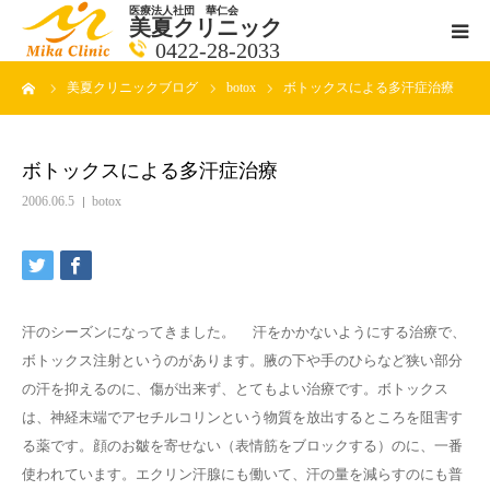
医療法人社団 華仁会
美夏クリニック
0422-28-2033
ーム
美夏クリニックブログ
botox
ボトックスによる多汗症治療
医師紹介
診療科目
ボトックスによる多汗症治療
2006.06.5
botox
クリニックの紹介
アクセス
汗のシーズンになってきました。 汗をかかないようにする治療で、
メールで相談
ボトックス注射というのがあります。腋の下や手のひらなど狭い部分
の汗を抑えるのに、傷が出来ず、とてもよい治療です。ボトックス
ブログ一覧ページ
は、神経末端でアセチルコリンという物質を放出するところを阻害す
る薬です。顔のお皺を寄せない（表情筋をブロックする）のに、一番
料金一覧 new
使われています。エクリン汗腺にも働いて、汗の量を減らすのにも普