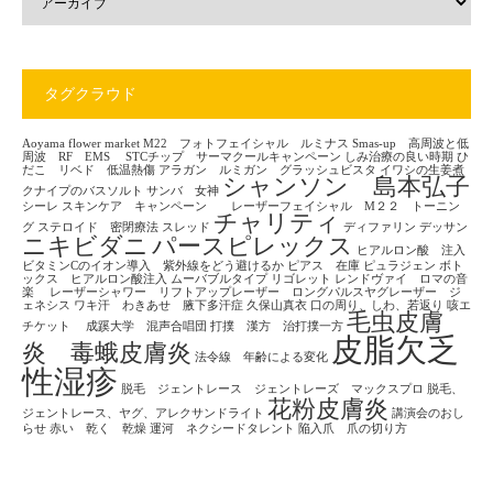
タグクラウド
Aoyama flower market
M22 フォトフェイシャル ルミナス
Smas-up 高周波と低
周波 RF EMS
STCチップ サーマクールキャンペーン
しみ治療の良い時期
ひ
だこ リベド 低温熱傷
アラガン ルミガン グラッシュビスタ
イワシの生姜煮
シャンソン 島本弘子
クナイプのバスソルト
サンバ 女神
シーレ
スキンケア キャンペーン レーザーフェイシャル M２２ トーニン
チャリティ
グ
ステロイド 密閉療法
スレッド
ディファリン
デッサン
ニキビダニ
パースピレックス
ヒアルロン酸 注入
ビタミンCのイオン導入 紫外線をどう避けるか
ピアス 在庫
ピュラジェン
ボト
ックス ヒアルロン酸注入
ムーバブルタイプ
リゴレット
レンドヴァイ ロマの音
楽
レーザーシャワー リフトアップレーザー ロングパルスヤグレーザー ジ
ェネシス
ワキ汗 わきあせ 腋下多汗症
久保山真衣
口の周り、しわ、若返り
咳エ
毛虫皮膚
チケット
成蹊大学 混声合唱団
打撲 漢方 治打撲一方
皮脂欠乏
炎 毒蛾皮膚炎
法令線 年齢による変化
性湿疹
脱毛 ジェントレース ジェントレーズ マックスプロ
脱毛、
花粉皮膚炎
ジェントレース、ヤグ、アレクサンドライト
講演会のおし
らせ
赤い 乾く 乾燥
運河 ネクシードタレント
陥入爪 爪の切り方