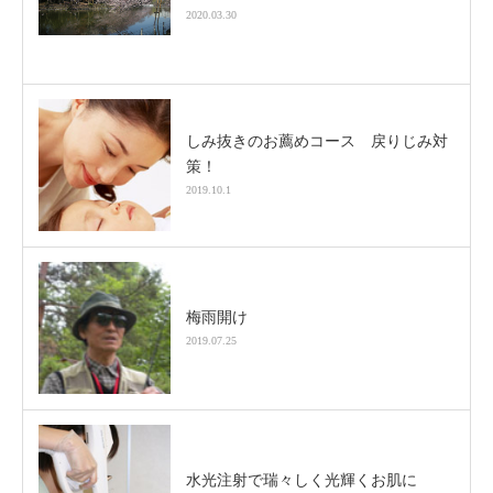
2020.03.30
しみ抜きのお薦めコース 戻りじみ対
策！
2019.10.1
梅雨開け
2019.07.25
水光注射で瑞々しく光輝くお肌に