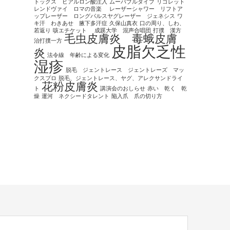
トックス ヒアルロン酸注入
ムーバブルタイプ
リゴレット
レンドヴァイ ロマの音楽
レーザーシャワー リフトア
ップレーザー ロングパルスヤグレーザー ジェネシス
ワ
キ汗 わきあせ 腋下多汗症
久保山真衣
口の周り、しわ、
若返り
咳エチケット
成蹊大学 混声合唱団
打撲 漢方
毛虫皮膚炎 毒蛾皮膚
治打撲一方
皮脂欠乏性
炎
法令線 年齢による変化
湿疹
脱毛 ジェントレース ジェントレーズ マッ
クスプロ
脱毛、ジェントレース、ヤグ、アレクサンドライ
花粉皮膚炎
ト
講演会のおしらせ
赤い 乾く 乾
燥
運河 ネクシードタレント
陥入爪 爪の切り方