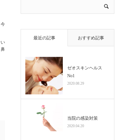
し
。今
最近の記事
おすすめ記事
ない
。鼻
ゼオスキンヘルス
No1
2020.08.29
当院の感染対策
2020.04.20