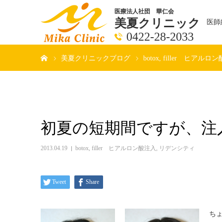
医療法人社団 華仁会
美夏クリニック
医師
0422-28-2033
ホーム
美夏クリニックブログ
botox
filler ヒアルロ
初夏の短期間ですが、注
2013.04.19
botox
,
filler ヒアルロン酸注入
,
リデンシティ
Tweet
Share
ち