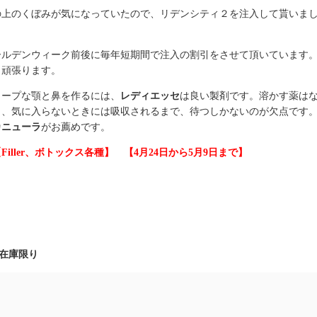
の上のくぼみが気になっていたので、リデンシティ２を注入して貰いま
。
ールデンウィーク前後に毎年短期間で注入の割引をさせて頂いています
も頑張ります。
ャープな顎と鼻を作るには、
レディエッセ
は良い製剤です。溶かす薬は
ら、気に入らないときには吸収されるまで、待つしかないのが欠点です
カニューラ
がお薦めです。
Filler、ボトックス各種】 【4月24日から5月9日まで】
在庫限り