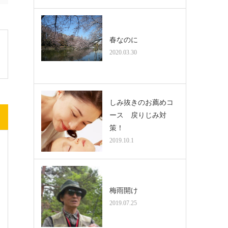
春なのに
2020.03.30
しみ抜きのお薦めコ
ース 戻りじみ対
策！
2019.10.1
梅雨開け
2019.07.25