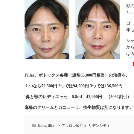
頬
た
ゴ
年
シ
か
は
【
Filler、ボトックス各種（通常63,000円相当）の治療を、
１つなら52,500円 2つでは94,500円 3つでは136,500円
鼻と顎のレディエッセ 0.8ml 42,000円 （50%割引）
麻酔のクリームとカニューラ、抗生物質は別になります。
botox
,
filler ヒアルロン酸注入
,
リデンシティ