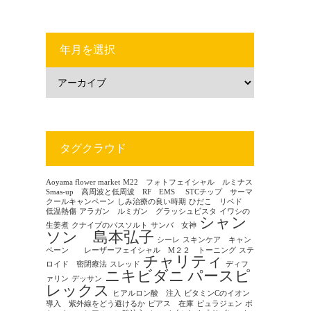
年月を選択
タグクラウド
Aoyama flower market
M22 フォトフェイシャル ルミナス
Smas-up 高周波と低周波 RF EMS
STCチップ サーマ
クールキャンペーン
しみ治療の良い時期
ひだこ リベド
低温熱傷
アラガン ルミガン グラッシュビスタ
イワシの
シャン
生姜煮
クナイプのバスソルト
サンバ 女神
ソン 島本弘子
シーレ
スキンケア キャン
ペーン レーザーフェイシャル M２２ トーニング
ステ
チャリティ
ロイド 密閉療法
スレッド
ディフ
ニキビダニ
パースピ
ァリン
デッサン
レックス
ヒアルロン酸 注入
ビタミンCのイオン
導入 紫外線をどう避けるか
ピアス 在庫
ピュラジェン
ボ