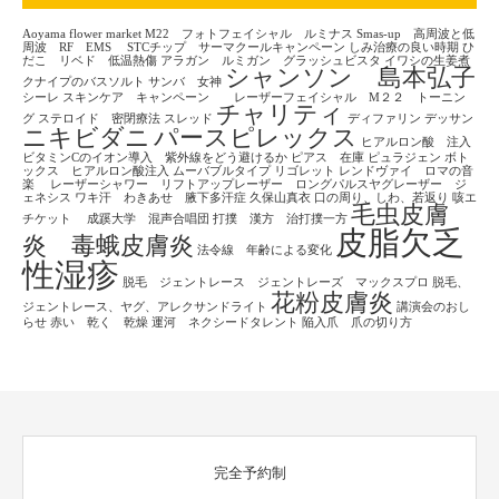
Aoyama flower market
M22 フォトフェイシャル ルミナス
Smas-up 高周波と低
周波 RF EMS
STCチップ サーマクールキャンペーン
しみ治療の良い時期
ひ
だこ リベド 低温熱傷
アラガン ルミガン グラッシュビスタ
イワシの生姜煮
シャンソン 島本弘子
クナイプのバスソルト
サンバ 女神
シーレ
スキンケア キャンペーン レーザーフェイシャル M２２ トーニン
チャリティ
グ
ステロイド 密閉療法
スレッド
ディファリン
デッサン
ニキビダニ
パースピレックス
ヒアルロン酸 注入
ビタミンCのイオン導入 紫外線をどう避けるか
ピアス 在庫
ピュラジェン
ボト
ックス ヒアルロン酸注入
ムーバブルタイプ
リゴレット
レンドヴァイ ロマの音
楽
レーザーシャワー リフトアップレーザー ロングパルスヤグレーザー ジ
ェネシス
ワキ汗 わきあせ 腋下多汗症
久保山真衣
口の周り、しわ、若返り
咳エ
毛虫皮膚
チケット
成蹊大学 混声合唱団
打撲 漢方 治打撲一方
皮脂欠乏
炎 毒蛾皮膚炎
法令線 年齢による変化
性湿疹
脱毛 ジェントレース ジェントレーズ マックスプロ
脱毛、
花粉皮膚炎
ジェントレース、ヤグ、アレクサンドライト
講演会のおし
らせ
赤い 乾く 乾燥
運河 ネクシードタレント
陥入爪 爪の切り方
完全予約制