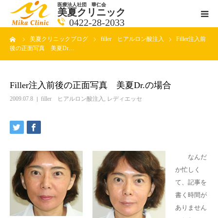
医療法人社団 華仁会
美夏クリニック
0422-28-2033
ーム
美夏クリニックブログ
filler ヒアルロン酸注入
Filler注入前
医師紹介
後の正面写真 美夏Dr…
診療科目
Filler注入前後の正面写真 美夏Dr.の場合
クリニックの紹介
2009.07.8
filler ヒアルロン酸注入
,
レディエッセ
アクセス
メールで相談
なんだ
か忙しく
ブログ一覧ページ
て、記事を
書く時間が
料金一覧 new
ありません