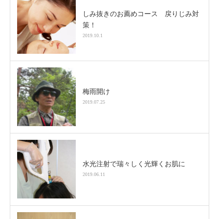
しみ抜きのお薦めコース 戻りじみ対
策！
2019.10.1
梅雨開け
2019.07.25
水光注射で瑞々しく光輝くお肌に
2019.06.11