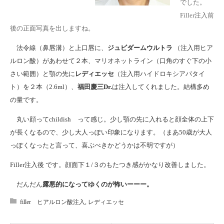
でした。
Filler注入前
後の正面写真を出しますね。
法令線（鼻唇溝）と上口唇に、
ジュビダームウルトラ
（注入用ヒア
ルロン酸）があわせて２本、マリオネットライン（口角のすぐ下の小
さい範囲）と顎の先に
レディエッセ
（注入用ハイドロキシアパタイ
ト）を２本（2.6ml）、
福田慶三Dr.
は注入してくれました。結構多め
の量です。
丸い顔ってchildish って感じ。少し顎の先に入れると顔全体の上下
が長くなるので、少し大人っぽい印象になります。（まあ50歳が大人
っぽくなったと言って、喜ぶべきかどうかは不明ですが）
Filler注入後 です。顔面下１/３のもたつき感がかなり改善しました。
だんだん
露悪的になってゆくのが怖いーーー。
filler ヒアルロン酸注入
,
レディエッセ