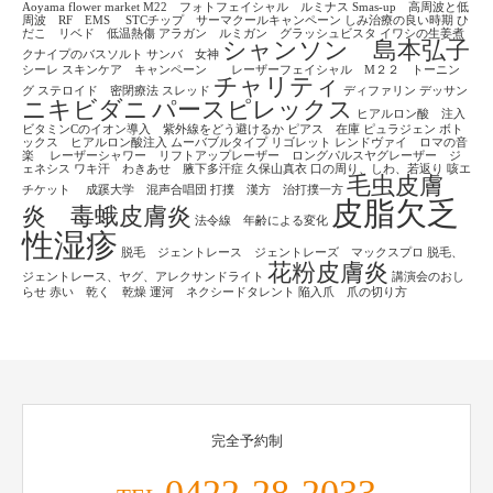
Aoyama flower market
M22 フォトフェイシャル ルミナス
Smas-up 高周波と低
周波 RF EMS
STCチップ サーマクールキャンペーン
しみ治療の良い時期
ひ
だこ リベド 低温熱傷
アラガン ルミガン グラッシュビスタ
イワシの生姜煮
シャンソン 島本弘子
クナイプのバスソルト
サンバ 女神
シーレ
スキンケア キャンペーン レーザーフェイシャル M２２ トーニン
チャリティ
グ
ステロイド 密閉療法
スレッド
ディファリン
デッサン
ニキビダニ
パースピレックス
ヒアルロン酸 注入
ビタミンCのイオン導入 紫外線をどう避けるか
ピアス 在庫
ピュラジェン
ボト
ックス ヒアルロン酸注入
ムーバブルタイプ
リゴレット
レンドヴァイ ロマの音
楽
レーザーシャワー リフトアップレーザー ロングパルスヤグレーザー ジ
ェネシス
ワキ汗 わきあせ 腋下多汗症
久保山真衣
口の周り、しわ、若返り
咳エ
毛虫皮膚
チケット
成蹊大学 混声合唱団
打撲 漢方 治打撲一方
皮脂欠乏
炎 毒蛾皮膚炎
法令線 年齢による変化
性湿疹
脱毛 ジェントレース ジェントレーズ マックスプロ
脱毛、
花粉皮膚炎
ジェントレース、ヤグ、アレクサンドライト
講演会のおし
らせ
赤い 乾く 乾燥
運河 ネクシードタレント
陥入爪 爪の切り方
完全予約制
0422-28-2033