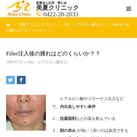
医療法人社団 華仁会
美夏クリニック
0422-28-2033
ーム
美夏クリニックブログ
filler ヒアルロン酸注入
Filler注入後
医師紹介
の腫れはどのくらいか？…
診療科目
Filler注入後の腫れはどのくらいか？？
クリニックの紹介
2009.07.10
filler ヒアルロン酸注入
アクセス
メールで相談
ヒアルロン酸やコラーゲン注入など
で、
内出血しやすい条件
ブログ一覧ページ
１、
抗凝固剤
などの薬を飲んでいる
料金一覧 new
２、
顔の赤み
が強い（赤いのは血流ですも