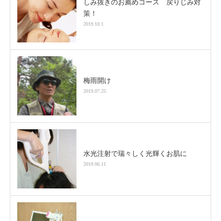
しみ抜きのお薦めコース 戻りじみ対
策！
2019.10.1
梅雨開け
2019.07.25
水光注射で瑞々しく光輝くお肌に
2019.06.11