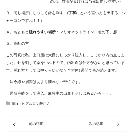
のね。血流が良ければ当然出血しやすい）
３、同じ場所にしつこく針を刺す (
丁寧
にという言い方も出来る。ジ
ャーゴンですね！！）
４、もともと
腫れやすい場所
：マリオネットライン、瞼の下、唇
５、高齢の方
この写真は私。上口唇は大目にしっかり注入し、しっかり内出血しま
した。針を刺して薬をいれるので、内出血は仕方がないと思っていま
す。腫れ方としては中くらいかな？？大体1週間で色が消えます。
法令線や眉間はあまり腫れない部位です。
局所麻酔をして注入。麻酔中の出血も少しはあるかもーー。
filler ヒアルロン酸注入
前の記事
次の記事