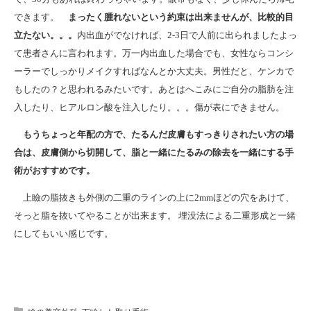
できます。
まったく腫れないという約束は出来ませんが、比較的目
立たない。。。
内出血がでなければ、2-3日で人前に出られましたよっ
て患者さんに言われます。万一内出血した場合でも、女性ならコンシ
ーラーでしっかりメイクすればなんとか大丈夫。男性だと、ケンカで
もしたの？と思われるみたいです。あとはへこみにご自分の脂肪を注
入したり、ヒアルロン酸を注入したり。。。傷が表にできません。
もうちょっと年配の方で、たるんだ皮膚もすっきりされたい方の場
合は、皮膚側から切開して、脂と一緒にたるみの除去を一緒にする手
術がおすすめです。
上瞼の脂抜きも外側の二重のラインの上に2mmほどの穴をあけて、
そっと脂を抜いてやることが出来ます。 埋没法による二重形成と一緒
にしてもいい感じです。