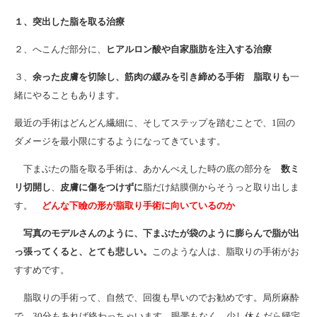
１、突出した脂を取る治療
２、へこんだ部分に、
ヒアルロン酸や自家脂肪を注入する治療
３、
余った皮膚を切除し、筋肉の緩みを引き締める手術 脂取りも
一
緒にやることもあります。
最近の手術はどんどん繊細に、そしてステップを踏むことで、1回の
ダメージを最小限にするようになってきています。
下まぶたの脂を取る手術は、あかんべえした時の底の部分を
数ミ
リ切開し
、
皮膚に傷をつけずに
脂だけ結膜側からそうっと取り出しま
す。
どんな下瞼の形が脂取り手術に向いているのか
写真のモデルさんのように、下まぶたが袋のように膨らんで脂が出
っ張ってくると、とても悲しい。
このような人は、脂取りの手術がお
すすめです。
脂取りの手術って、自然で、回復も早いのでお勧めです。局所麻酔
で、30分もあれば終わっちゃいます。眼帯もなく、少し休んだら帰宅