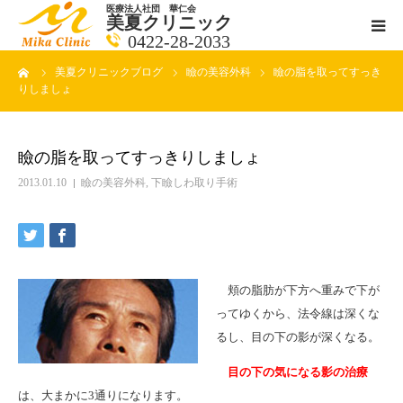
医療法人社団 華仁会
美夏クリニック
0422-28-2033
ーム
美夏クリニックブログ
瞼の美容外科
瞼の脂を取ってすっき
医師紹介
りしましょ
診療科目
瞼の脂を取ってすっきりしましょ
クリニックの紹介
2013.01.10
瞼の美容外科
,
下瞼しわ取り手術
アクセス
メールで相談
頬の脂肪が下方へ重みで下が
ってゆくから、法令線は深くな
ブログ一覧ページ
るし、目の下の影が深くなる。
目の下の気になる影の治療
料金一覧 new
は、大まかに3通りになります。