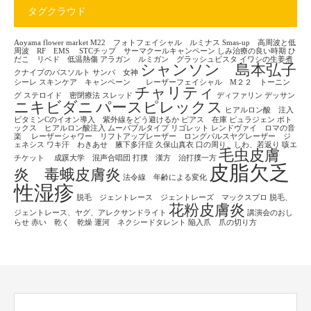
タグクラウド
Aoyama flower market
M22 フォトフェイシャル ルミナス
Smas-up 高周波と低
周波 RF EMS
STCチップ サーマクールキャンペーン
しみ治療の良い時期
ひ
だこ リベド 低温熱傷
アラガン ルミガン グラッシュビスタ
イワシの生姜煮
シャンソン 島本弘子
クナイプのバスソルト
サンバ 女神
シーレ
スキンケア キャンペーン レーザーフェイシャル M２２ トーニン
チャリティ
グ
ステロイド 密閉療法
スレッド
ディファリン
デッサン
ニキビダニ
パースピレックス
ヒアルロン酸 注入
ビタミンCのイオン導入 紫外線をどう避けるか
ピアス 在庫
ピュラジェン
ボト
ックス ヒアルロン酸注入
ムーバブルタイプ
リゴレット
レンドヴァイ ロマの音
楽
レーザーシャワー リフトアップレーザー ロングパルスヤグレーザー ジ
ェネシス
ワキ汗 わきあせ 腋下多汗症
久保山真衣
口の周り、しわ、若返り
咳エ
毛虫皮膚
チケット
成蹊大学 混声合唱団
打撲 漢方 治打撲一方
皮脂欠乏
炎 毒蛾皮膚炎
法令線 年齢による変化
性湿疹
脱毛 ジェントレース ジェントレーズ マックスプロ
脱毛、
花粉皮膚炎
ジェントレース、ヤグ、アレクサンドライト
講演会のおし
らせ
赤い 乾く 乾燥
運河 ネクシードタレント
陥入爪 爪の切り方