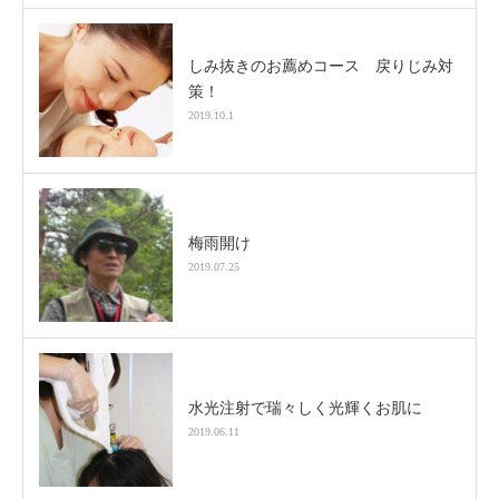
しみ抜きのお薦めコース 戻りじみ対
策！
2019.10.1
梅雨開け
2019.07.25
水光注射で瑞々しく光輝くお肌に
2019.06.11