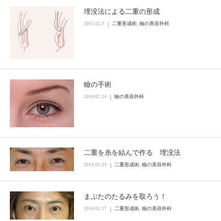
埋没法による二重の形成
2015.02.3
二重形成術
,
瞼の美容外科
瞼の手術
2014.07.24
瞼の美容外科
二重を糸を結んで作る 埋没法
2014.01.23
二重形成術
,
瞼の美容外科
まぶたのたるみを取ろう！
2014.01.17
二重形成術
,
瞼の美容外科