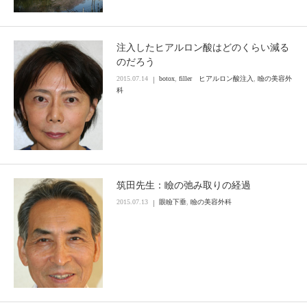
注入したヒアルロン酸はどのくらい減る
のだろう
2015.07.14
botox
,
filler ヒアルロン酸注入
,
瞼の美容外
科
筑田先生：瞼の弛み取りの経過
2015.07.13
眼瞼下垂
,
瞼の美容外科