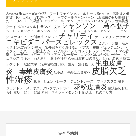
タグクラウド
Aoyama flower market
M22 フォトフェイシャル ルミナス
Smas-up 高周波と低
周波 RF EMS
STCチップ サーマクールキャンペーン
しみ治療の良い時期
ひ
だこ リベド 低温熱傷
アラガン ルミガン グラッシュビスタ
イワシの生姜煮
シャンソン 島本弘子
クナイプのバスソルト
サンバ 女神
シーレ
スキンケア キャンペーン レーザーフェイシャル M２２ トーニン
チャリティ
グ
ステロイド 密閉療法
スレッド
ディファリン
デッサン
ニキビダニ
パースピレックス
ヒアルロン酸 注入
ビタミンCのイオン導入 紫外線をどう避けるか
ピアス 在庫
ピュラジェン
ボト
ックス ヒアルロン酸注入
ムーバブルタイプ
リゴレット
レンドヴァイ ロマの音
楽
レーザーシャワー リフトアップレーザー ロングパルスヤグレーザー ジ
ェネシス
ワキ汗 わきあせ 腋下多汗症
久保山真衣
口の周り、しわ、若返り
咳エ
毛虫皮膚
チケット
成蹊大学 混声合唱団
打撲 漢方 治打撲一方
皮脂欠乏
炎 毒蛾皮膚炎
法令線 年齢による変化
性湿疹
脱毛 ジェントレース ジェントレーズ マックスプロ
脱毛、
花粉皮膚炎
ジェントレース、ヤグ、アレクサンドライト
講演会のおし
らせ
赤い 乾く 乾燥
運河 ネクシードタレント
陥入爪 爪の切り方
完全予約制