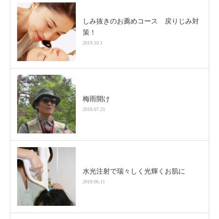
しみ抜きのお薦めコース 戻りじみ対
策！
2019.10.1
梅雨開け
2019.07.25
水光注射で瑞々しく光輝くお肌に
2019.06.11