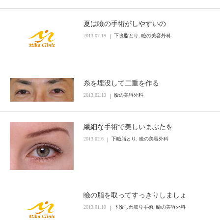
夏は瞼の手術がしやすいの
2013.07.19
下瞼脂とり
,
瞼の美容外科
糸を埋没して二重を作る
2013.02.13
瞼の美容外科
繊細な手術で美しいまぶたを
2013.02.6
下瞼脂とり
,
瞼の美容外科
瞼の脂を取ってすっきりしましょ
2013.01.10
下瞼しわ取り手術
,
瞼の美容外科