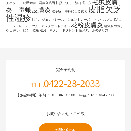
毛虫皮膚
チケット
成蹊大学 混声合唱団
打撲 漢方 治打撲一方
皮脂欠乏
炎 毒蛾皮膚炎
法令線 年齢による変化
性湿疹
脱毛 ジェントレース ジェントレーズ マックスプロ
脱毛、
花粉皮膚炎
ジェントレース、ヤグ、アレクサンドライト
講演会のおし
らせ
赤い 乾く 乾燥
運河 ネクシードタレント
陥入爪 爪の切り方
完全予約制
0422-28-2033
TEL.
【診療時間】午前：10：00-13：00 午後：14：30-17：00
お問い合わせ・ご相談
お問い合わせ