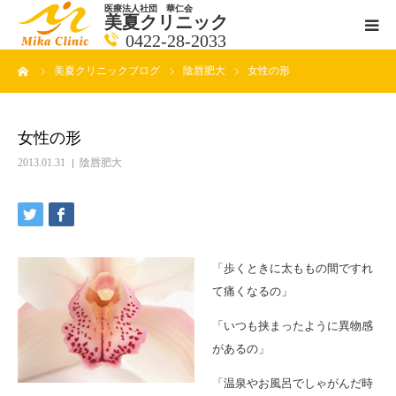
医療法人社団 華仁会
美夏クリニック
0422-28-2033
ーム
美夏クリニックブログ
陰唇肥大
女性の形
医師紹介
診療科目
女性の形
2013.01.31
陰唇肥大
クリニックの紹介
アクセス
「歩くときに太ももの間ですれ
メールで相談
て痛くなるの」
「いつも挟まったように異物感
ブログ一覧ページ
があるの」
料金一覧 new
「温泉やお風呂でしゃがんだ時