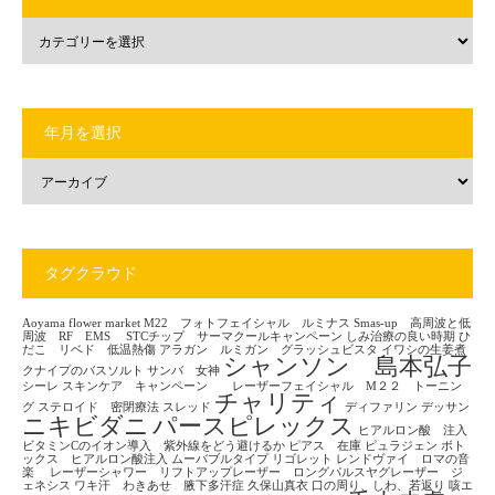
年月を選択
タグクラウド
Aoyama flower market
M22 フォトフェイシャル ルミナス
Smas-up 高周波と低
周波 RF EMS
STCチップ サーマクールキャンペーン
しみ治療の良い時期
ひ
だこ リベド 低温熱傷
アラガン ルミガン グラッシュビスタ
イワシの生姜煮
シャンソン 島本弘子
クナイプのバスソルト
サンバ 女神
シーレ
スキンケア キャンペーン レーザーフェイシャル M２２ トーニン
チャリティ
グ
ステロイド 密閉療法
スレッド
ディファリン
デッサン
ニキビダニ
パースピレックス
ヒアルロン酸 注入
ビタミンCのイオン導入 紫外線をどう避けるか
ピアス 在庫
ピュラジェン
ボト
ックス ヒアルロン酸注入
ムーバブルタイプ
リゴレット
レンドヴァイ ロマの音
楽
レーザーシャワー リフトアップレーザー ロングパルスヤグレーザー ジ
ェネシス
ワキ汗 わきあせ 腋下多汗症
久保山真衣
口の周り、しわ、若返り
咳エ