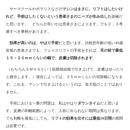
サーマクールやポラリスなどの
マシンはまさに、リフトはしたいけ
れど、手術はしたくないという患者さまのニーズが生み出した
器械だ
と思います。 どちらが良いかは患者さまによります。でも２，３考
慮すべき事柄があります。
効果が高いのは、やはり手術
だと思います。比較的年齢の低い40歳
前後の患者さまでも、フェイスリフトの手術をすれば、
耳の前で最低
１５－２０ｍｍくらいの幅で、皮膚は切除されます
。
（もちろんＳＭＡＳという筋膜様組織で引き上げて、皮膚はゆったり
と縫合します。）場合によっては、３５ｍｍくらいの切除幅になりま
す。これを、マシンで引き上げるというのは、並大抵のことではあり
ません。
手術における一番の問題は、私はやはり
ダウンタイム
だと思いま
す。皮膚の剥離範囲によって、人前に出られない期間は異なります。
でも剥離を最低にしても、
リフトの効果を出すには最低10日間
の期間
は必要です。