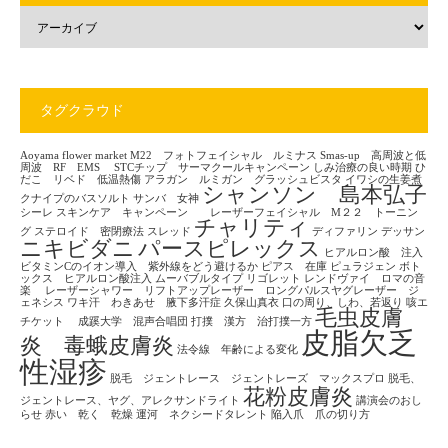
タグクラウド
Aoyama flower market
M22 フォトフェイシャル ルミナス
Smas-up 高周波と低
周波 RF EMS
STCチップ サーマクールキャンペーン
しみ治療の良い時期
ひ
だこ リベド 低温熱傷
アラガン ルミガン グラッシュビスタ
イワシの生姜煮
シャンソン 島本弘子
クナイプのバスソルト
サンバ 女神
シーレ
スキンケア キャンペーン レーザーフェイシャル M２２ トーニン
チャリティ
グ
ステロイド 密閉療法
スレッド
ディファリン
デッサン
ニキビダニ
パースピレックス
ヒアルロン酸 注入
ビタミンCのイオン導入 紫外線をどう避けるか
ピアス 在庫
ピュラジェン
ボト
ックス ヒアルロン酸注入
ムーバブルタイプ
リゴレット
レンドヴァイ ロマの音
楽
レーザーシャワー リフトアップレーザー ロングパルスヤグレーザー ジ
ェネシス
ワキ汗 わきあせ 腋下多汗症
久保山真衣
口の周り、しわ、若返り
咳エ
毛虫皮膚
チケット
成蹊大学 混声合唱団
打撲 漢方 治打撲一方
皮脂欠乏
炎 毒蛾皮膚炎
法令線 年齢による変化
性湿疹
脱毛 ジェントレース ジェントレーズ マックスプロ
脱毛、
花粉皮膚炎
ジェントレース、ヤグ、アレクサンドライト
講演会のおし
らせ
赤い 乾く 乾燥
運河 ネクシードタレント
陥入爪 爪の切り方