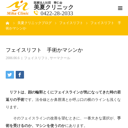
医療法人社団 華仁会
美夏クリニック
0422-28-2033
ーム
美夏クリニックブログ
フェイスリフト
フェイスリフト 手
医師紹介
術かマシンか
診療科目
フェイスリフト 手術かマシンか
クリニックの紹介
2006.06.6
フェイスリフト
,
サーマクール
アクセス
メールで相談
リフトは、顔の輪郭とくにフェイスラインが気になってきた時の若
返りの手術
です。法令線とか鼻唇溝とか呼ぶ口の横のラインも浅くな
ブログ一覧ページ
ります。
そのフェイスラインの改善を望むときに、一番大きな選択が、
手
料金一覧 new
術を受けるのか、マシンを使うのか
にあります。