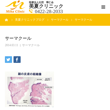
医療法人社団 華仁会
美夏クリニック
0422-28-2033
ーム
美夏クリニックブログ
サーマクール
サーマクール
医師紹介
診療科目
サーマクール
2014.03.11
サーマクール
クリニックの紹介
アクセス
メールで相談
ブログ一覧ページ
料金一覧 new