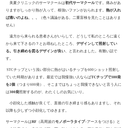
美夏クリニックのサーマクールは
初代サーマクール
です。痛みがあ
りますがしっかり熱が入って、根強いファンがおられます。
熱が入れ
ば痛いのよね、、、
（色々議論がある。二重盲検を見たことはありま
せん）
遠方から来られる患者さんがいらして、どうして私のところに遠く
から来て下さるの？とお尋ねしたところ、
デザインして照射してい
る。引き締めを図るデザインが良い
、と言われました。有難い話で
す。
STCチップという浅い部分に熱がはいるチップを600ショット照射し
ていた時期があります。最近では我慢強い人ならば
TCチップで300発
を2個
（つまり600発）、そこまではちょっと我慢できないと言う人に
は
300発
照射するのが、わたくしのお気にいり。
小顔化した感触が良くて、直後の引き締まり感もありますし、それ
以降も少しずつ小顔化してゆきます。
サーマクールは
RF
（高周波の
モノポーラタイプ
–アースをつける）と