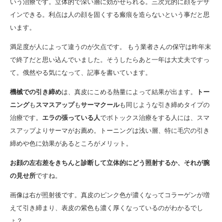
いう治療です。立体的で深い層に効かせられる。三次元的に顔をデザ
インできる。利点は人の顔を固くする瘢痕を造らないという事だと思
います。
満足度が人によって違うのが欠点です。 もう業者さんの保守は昨年末
で終了だと思い込んでいました。そうしたらあと一年は大丈夫ですっ
て。俄然やる気になって、記事を書いています。
機械での引き締め
は、真皮にこめる熱量によって結果が出ます。
トー
ニング
も
スマスアップ
も
サーマクール
も同じような引き締めタイプの
治療です。
エラの張っている人
でボトックス治療をする人には、スマ
スアップよりサーマがお薦め。トーニングは浅い層、特に毛穴の引き
締めや色に効果があるところがメリット。
お顔の左右差をきちんと診断して立体的にどう照射するか、それが腕
の見せ所
ですね。
画像は右が照射後です。真皮のピンク色が濃くなってコラーゲンが増
えて引き締まり、表皮の紫色も濃く厚くなっているのがわかるでし
ょ？