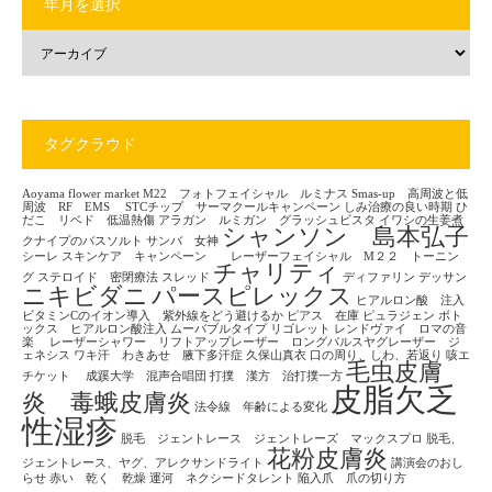
年月を選択
タグクラウド
Aoyama flower market
M22 フォトフェイシャル ルミナス
Smas-up 高周波と低
周波 RF EMS
STCチップ サーマクールキャンペーン
しみ治療の良い時期
ひ
だこ リベド 低温熱傷
アラガン ルミガン グラッシュビスタ
イワシの生姜煮
シャンソン 島本弘子
クナイプのバスソルト
サンバ 女神
シーレ
スキンケア キャンペーン レーザーフェイシャル M２２ トーニン
チャリティ
グ
ステロイド 密閉療法
スレッド
ディファリン
デッサン
ニキビダニ
パースピレックス
ヒアルロン酸 注入
ビタミンCのイオン導入 紫外線をどう避けるか
ピアス 在庫
ピュラジェン
ボト
ックス ヒアルロン酸注入
ムーバブルタイプ
リゴレット
レンドヴァイ ロマの音
楽
レーザーシャワー リフトアップレーザー ロングパルスヤグレーザー ジ
ェネシス
ワキ汗 わきあせ 腋下多汗症
久保山真衣
口の周り、しわ、若返り
咳エ
毛虫皮膚
チケット
成蹊大学 混声合唱団
打撲 漢方 治打撲一方
皮脂欠乏
炎 毒蛾皮膚炎
法令線 年齢による変化
性湿疹
脱毛 ジェントレース ジェントレーズ マックスプロ
脱毛、
花粉皮膚炎
ジェントレース、ヤグ、アレクサンドライト
講演会のおし
らせ
赤い 乾く 乾燥
運河 ネクシードタレント
陥入爪 爪の切り方