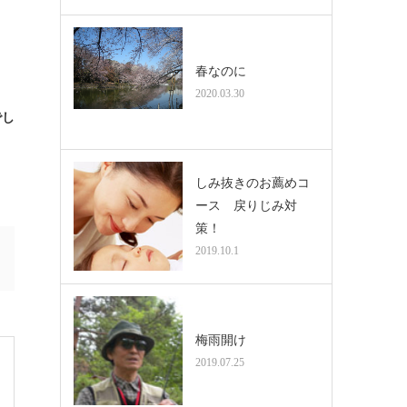
春なのに
2020.03.30
でし
しみ抜きのお薦めコ
ース 戻りじみ対
策！
2019.10.1
梅雨開け
2019.07.25