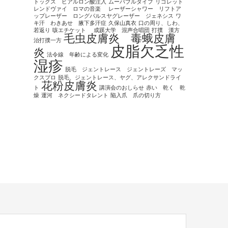
トックス ヒアルロン酸注入
ムーバブルタイプ
リゴレット
レンドヴァイ ロマの音楽
レーザーシャワー リフトア
ップレーザー ロングパルスヤグレーザー ジェネシス
ワ
キ汗 わきあせ 腋下多汗症
久保山真衣
口の周り、しわ、
若返り
咳エチケット
成蹊大学 混声合唱団
打撲 漢方
毛虫皮膚炎 毒蛾皮膚
治打撲一方
皮脂欠乏性
炎
法令線 年齢による変化
湿疹
脱毛 ジェントレース ジェントレーズ マッ
クスプロ
脱毛、ジェントレース、ヤグ、アレクサンドライ
花粉皮膚炎
ト
講演会のおしらせ
赤い 乾く 乾
燥
運河 ネクシードタレント
陥入爪 爪の切り方