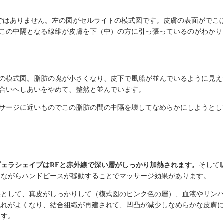
ではありません。左の図がセルライトの模式図です。皮膚の表面がでこ
この中隔となる線維が皮膚を下（中）の方に引っ張っているのがわかり
の模式図。脂肪の塊が小さくなり、皮下で風船が並んでいるように見え
合いへしあいをやめて、整然と並んでいます。
サージに近いものでこの脂肪の間の中隔を壊してなめらかにしようとし
ヴェラシェイプはRFと赤外線で深い層がしっかり加熱されます。
そして
しながらハンドピースが移動することでマッサージ効果があります。
果として、真皮がしっかりして（模式図のピンク色の層）、血液やリン
流れがよくなり、結合組織が再建されて、凹凸が減少しなめらかな皮膚
ます。