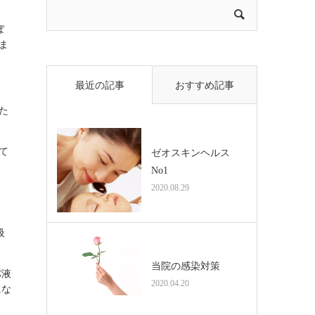
ぼ
ま
最近の記事
おすすめ記事
た
て
ゼオスキンヘルス
No1
2020.08.29
吸
当院の感染対策
パ液
2020.04.20
にな