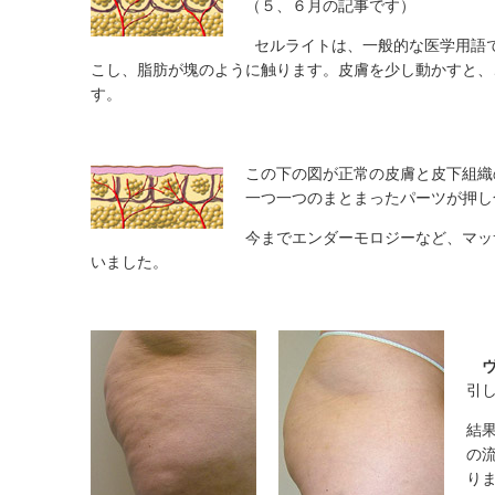
（５、６月の記事です）
セルライトは、一般的な医学用語
こし、脂肪が塊のように触ります。皮膚を少し動かすと、
す。
この下の図が正常の皮膚と皮下組織
一つ一つのまとまったパーツが押し
今までエンダーモロジーなど、マッ
いました。
引
結
の
り