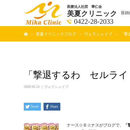
医療法人社団 華仁会
美夏クリニック
医師
0422-28-2033
ホーム
美夏クリニックブログ
ヴェラシェイプ
「撃
「撃退するわ セルライ
2008.06.24
ヴェラシェイプ
Tweet
Share
ナース☆Ｂ☆ナスがブログで、
「