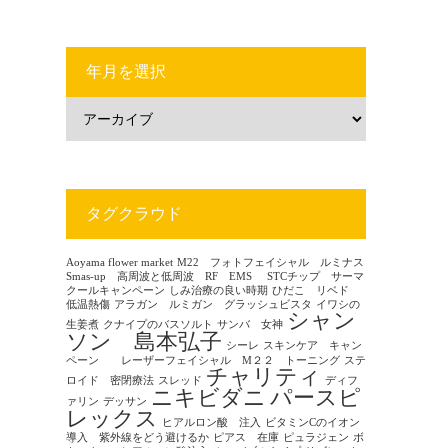
年月を選択
タグクラウド
Aoyama flower market
M22 フォトフェイシャル ルミナス
Smas-up 高周波と低周波 RF EMS
STCチップ サーマ
クールキャンペーン
しみ治療の良い時期
ひだこ リベド
低温熱傷
アラガン ルミガン グラッシュビスタ
イワシの
シャン
生姜煮
クナイプのバスソルト
サンバ 女神
ソン 島本弘子
シーレ
スキンケア キャン
ペーン レーザーフェイシャル M２２ トーニング
ステ
チャリティ
ロイド 密閉療法
スレッド
ディフ
ニキビダニ
パースピ
ァリン
デッサン
レックス
ヒアルロン酸 注入
ビタミンCのイオン
導入 紫外線をどう避けるか
ピアス 在庫
ピュラジェン
ボ