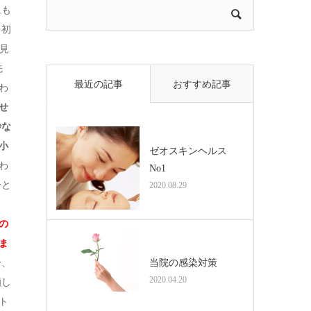
にも
。
初
見
先
最近の記事
おすすめ記事
わ
せ
妙な
小
ゼオスキンヘルス
わ
No1
分と
2020.08.29
の
ま
当院の感染対策
分、
2020.04.20
顔し
ト