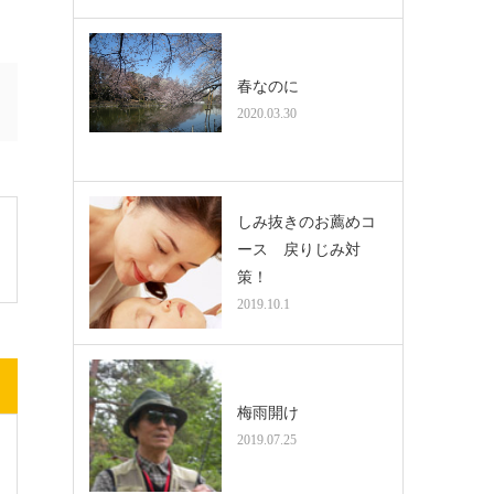
春なのに
2020.03.30
しみ抜きのお薦めコ
ース 戻りじみ対
策！
2019.10.1
梅雨開け
2019.07.25