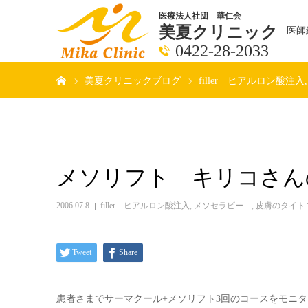
医療法人社団 華仁会
美夏クリニック
医師
0422-28-2033
ホーム
美夏クリニックブログ
filler ヒアルロン酸注入
メソリフト キリコさん
2006.07.8
filler ヒアルロン酸注入
,
メソセラピー
,
皮膚のタイト
Tweet
Share
患者さまでサーマクール+メソリフト3回のコースをモニ