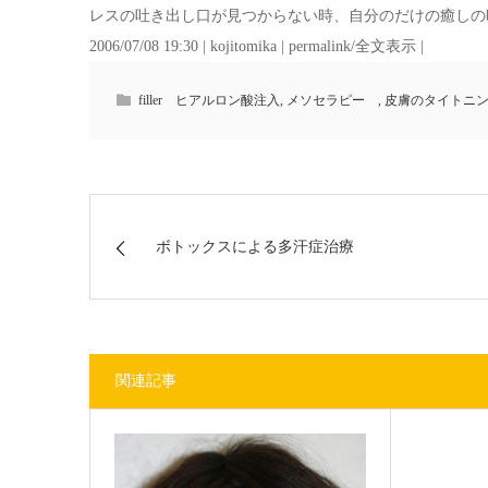
レスの吐き出し口が見つからない時、自分のだけの癒しの時間に
2006/07/08 19:30 | kojitomika | permalink/全文表示 |
filler ヒアルロン酸注入
,
メソセラピー
,
皮膚のタイトニ
ボトックスによる多汗症治療
関連記事