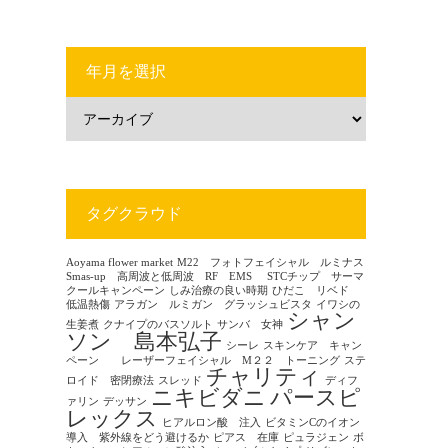
年月を選択
タグクラウド
Aoyama flower market
M22 フォトフェイシャル ルミナス
Smas-up 高周波と低周波 RF EMS
STCチップ サーマ
クールキャンペーン
しみ治療の良い時期
ひだこ リベド
低温熱傷
アラガン ルミガン グラッシュビスタ
イワシの
シャン
生姜煮
クナイプのバスソルト
サンバ 女神
ソン 島本弘子
シーレ
スキンケア キャン
ペーン レーザーフェイシャル M２２ トーニング
ステ
チャリティ
ロイド 密閉療法
スレッド
ディフ
ニキビダニ
パースピ
ァリン
デッサン
レックス
ヒアルロン酸 注入
ビタミンCのイオン
導入 紫外線をどう避けるか
ピアス 在庫
ピュラジェン
ボ