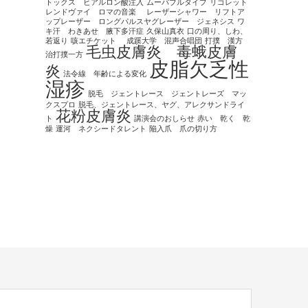
トックス ヒアルロン酸注入
ムーバブルタイプ
リゴレット
レンドヴァイ ロマの音楽
レーザーシャワー リフトア
ップレーザー ロングパルスヤグレーザー ジェネシス
ワ
キ汗 わきあせ 腋下多汗症
久保山真衣
口の周り、しわ、
若返り
咳エチケット
成蹊大学 混声合唱団
打撲 漢方
毛虫皮膚炎 毒蛾皮膚
治打撲一方
皮脂欠乏性
炎
法令線 年齢による変化
湿疹
脱毛 ジェントレース ジェントレーズ マッ
クスプロ
脱毛、ジェントレース、ヤグ、アレクサンドライ
花粉皮膚炎
ト
講演会のおしらせ
赤い 乾く 乾
燥
運河 ネクシードタレント
陥入爪 爪の切り方