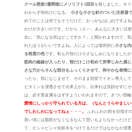
クール照射2週間後にメソリフト1回目
を致しました。キリ
わからず仰向けになる。
小さな小さな針のついた注射器
めてのことは何でもそうだけど、おっかな(@_@)です
かけが大きいのです。だから（エ~~、あんなに大きい注
生に「気になる所はどこですか？」と聞かれますので、気
れたほうがいいですよね。人によっては場所的に
小さな内
る程度の色
です。私も片頬だけ小さなしみになりました
筋肉の縦線が入ったり、頬だけこけ初めて所帯じみた感じ
さな穴からそんな部分をふっくりさせて、和やかな表情に
ったら、頬になじませて、そのまま別室でイオン導入して
ビタミンを浸透させて出来上がり。出来れば洗顔せずにそ
は、必ず貴金属をはずすよういわれますので、きつい指輪
愛情にしっかり守られている方は、（なんとうらやましい
でしわしわになってねぇ・・・。
ふわふわの頬を目指すの
若い頃には脂肪がなくなるなんて思いもよらなかったけど
て、ピシャピシャ化粧水をつけてるだけではなかなか浸透