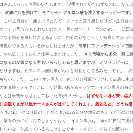
コさんよろしくお願いいたします。 説明されていたはずなのに、なん
で、皮膚に穴を開けて、そこからヒアルロン酸を注入するセラピーです
よね。この注射器が、痛さはほとんど、プツッと言う感じだけどン注射器の
射針！）と思うかもしれないけれど、極小針でした。念のため。 筑田
になる部分を最初に言えるように、自分の顔をじっくり観察してから行
出血
ができる人もいるかもしれませんが、
簡単にファンデーションで隠
が、お化粧してそのあと仕事に出かけました。
４０代頃から多分、頬に
になるのが気になる方もいらっしゃると思いますが、メソセラピーは、
なりますね。
ヒアルロン酸効果がわりと最初からでるみたいですよ。終
もらいました。 このイオン導入で、約３０分程度パックして皮膚に水
のまま軽くメイクしたほうが効果があがるそうです。イオン導入の前に
などは最初からはずしておいた方がいいかも。
はずせないほど夫、恋人
）面度くさがり屋ナースさんがはずしてくれます。歳とると、どうも指
であれば、やはり目のしたのくまが出る部分や頬骨のちょうど下の部
、骸骨の形に近づんでしょうかねぇ。 イオン導入は、確かに自宅で洗
しないな、と思っている人にはすごくオススメです。子育ての疲労やス