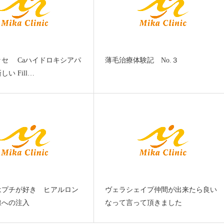
ッセ Caハイドロキシアパ
薄毛治療体験記 No.３
い Fill…
はプチが好き ヒアルロン
ヴェラシェイプ仲間が出来たら良い
線への注入
なって言って頂きました