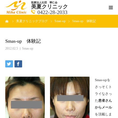
医療法人社団 華仁会
美夏クリニック
0422-28-2033
ーム
美夏クリニックブログ
Smas-up
Smas-up 体験記
医師紹介
診療科目
Smas-up 体験記
2012.02.5
Smas-up
クリニックの紹介
アクセス
Smas-upを
メールで相談
さっそくト
ライなさっ
ブログ一覧ページ
た
患者さん
からメール
料金一覧 new
を頂戴しま