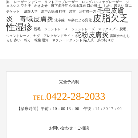
楽
レーザーシャワー リフトアップレーザー ロングパルスヤグレーザー ジ
ェネシス
ワキ汗 わきあせ 腋下多汗症
久保山真衣
口の周り、しわ、若返り
咳エ
毛虫皮膚
チケット
成蹊大学 混声合唱団
打撲 漢方 治打撲一方
皮脂欠乏
炎 毒蛾皮膚炎
法令線 年齢による変化
性湿疹
脱毛 ジェントレース ジェントレーズ マックスプロ
脱毛、
花粉皮膚炎
ジェントレース、ヤグ、アレクサンドライト
講演会のおし
らせ
赤い 乾く 乾燥
運河 ネクシードタレント
陥入爪 爪の切り方
完全予約制
0422-28-2033
TEL.
【診療時間】午前：10：00-13：00 午後：14：30-17：00
お問い合わせ・ご相談