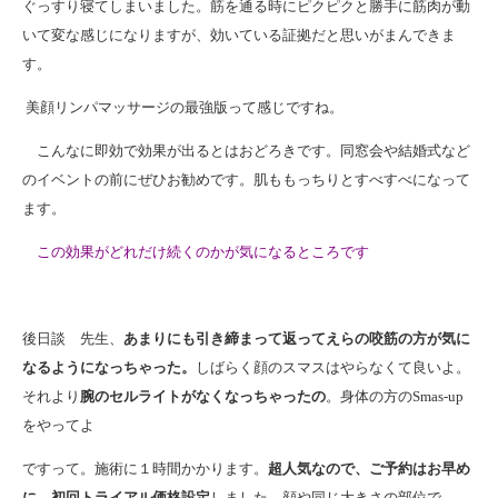
ぐっすり寝てしまいました。筋を通る時にピクピクと勝手に筋肉が動
いて変な感じになりますが、効いている証拠だと思いがまんできま
す。
美顔リンパマッサージの最強版って感じですね。
こんなに即効で効果が出るとはおどろきです。同窓会や結婚式など
のイベントの前にぜひお勧めです。肌ももっちりとすべすべになって
ます。
この効果がどれだけ続くのかが気になるところです
後日談 先生、
あまりにも引き締まって返ってえらの咬筋の方が気に
なるようになっちゃった。
しばらく顔のスマスはやらなくて良いよ。
それより
腕のセルライトがなくなっちゃったの
。身体の方のSmas-up
をやってよ
ですって。施術に１時間かかります。
超人気なので、ご予約はお早め
に。初回トライアル価格設定
しました。顔や同じ大きさの部位で