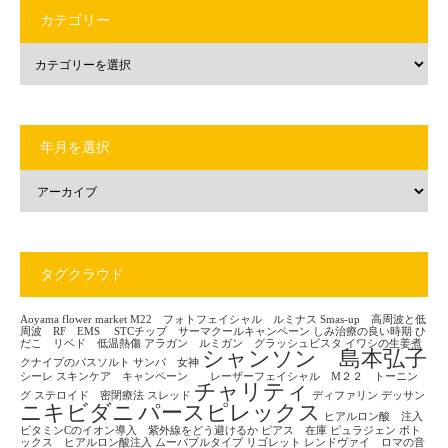
カテゴリー
年月を選択
タグクラウド
Aoyama flower market
M22 フォトフェイシャル ルミナス
Smas-up 高周波と低
周波 RF EMS
STCチップ サーマクールキャンペーン
しみ治療の良い時期
ひ
だこ リベド 低温熱傷
アラガン ルミガン グラッシュビスタ
イワシの生姜煮
シャンソン 島本弘子
クナイプのバスソルト
サンバ 女神
シーレ
スキンケア キャンペーン レーザーフェイシャル M２２ トーニン
チャリティ
グ
ステロイド 密閉療法
スレッド
ディファリン
デッサン
ニキビダニ
パースピレックス
ヒアルロン酸 注入
ビタミンCのイオン導入 紫外線をどう避けるか
ピアス 在庫
ピュラジェン
ボト
ックス ヒアルロン酸注入
ムーバブルタイプ
リゴレット
レンドヴァイ ロマの音