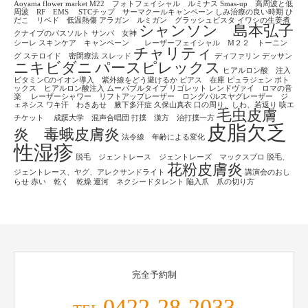
Aoyama flower market
M22 フォトフェイシャル ルミナス
Smas-up 高周波と低
周波 RF EMS
STCチップ サーマクールキャンペーン
しみ治療の良い時期
ひ
だこ リベド 低温熱傷
アラガン ルミガン グラッシュビスタ
イワシの生姜煮
シャンソン 島本弘子
クナイプのバスソルト
サンバ 女神
シーレ
スキンケア キャンペーン レーザーフェイシャル M２２ トーニン
チャリティ
グ
ステロイド 密閉療法
スレッド
ディファリン
デッサン
ニキビダニ
パースピレックス
ヒアルロン酸 注入
ビタミンCのイオン導入 紫外線をどう避けるか
ピアス 在庫
ピュラジェン
ボト
ックス ヒアルロン酸注入
ムーバブルタイプ
リゴレット
レンドヴァイ ロマの音
楽
レーザーシャワー リフトアップレーザー ロングパルスヤグレーザー ジ
ェネシス
ワキ汗 わきあせ 腋下多汗症
久保山真衣
口の周り、しわ、若返り
咳エ
毛虫皮膚
チケット
成蹊大学 混声合唱団
打撲 漢方 治打撲一方
皮脂欠乏
炎 毒蛾皮膚炎
法令線 年齢による変化
性湿疹
脱毛 ジェントレース ジェントレーズ マックスプロ
脱毛、
花粉皮膚炎
ジェントレース、ヤグ、アレクサンドライト
講演会のおし
らせ
赤い 乾く 乾燥
運河 ネクシードタレント
陥入爪 爪の切り方
完全予約制
0422-28-2033