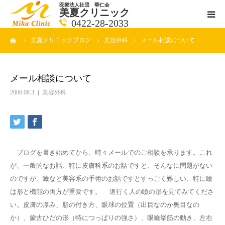
医療法人社団 華仁会
美夏クリニック
0422-28-2033
ーム
美夏クリニックブログ
美容外科
メール相談について
医師紹介
診療科目
メール相談について
2006.08.3
美容外科
クリニックの紹介
アクセス
ブログを書き始めてから、時々メールでのご相談を承ります。これ
メールで相談
が、一般的なお話、特に皮膚科系のお話ですと、そんなに問題がない
のですが、瞼など美容系の手術のお話ですとすっごく難しい。特に瞼
ブログ一覧ページ
は形と機能の両方が重要です。 道行く人の瞼の形を見てみてくださ
い。皮膚の厚み、脂の付き方、眼球の位置（出目なのか奥目なの
料金一覧 new
か）、蒙古ひだの形（特につっぱりの強さ）、眼瞼挙筋の動き、左右