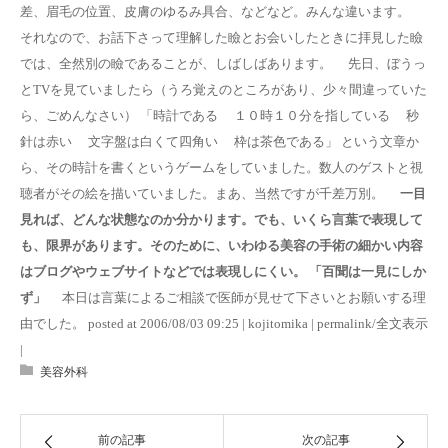
差、眉毛の位置、皮膚のゆるみ具合、などなど。みんな違います。
それなので、お話下さって理解した瞼とお会いしたときに拝見した瞼
では、全然別の瞼であることが、しばしばあります。 先日、ぼうっ
とTVを見ていましたら（うろ覚えのところがあり、少々間違っていた
ら、ごめんなさい） 「時計である １０時１０分を指している 秒
針は赤い 文字盤は白くて四角い 枠は茶色である」 という文章か
ら、その時計を書くというゲームをしていました。数人のゲストと視
聴者がその絵を描いていました。まあ、当然ですが千差万別。
一目
見れば、どんな状態なのか分かります。でも、いくら言葉で表現して
も、限界があります。そのために、いわゆる美容の手術の細かい内容
はブログやウェブサイトなどでは表現しにくい。
「百聞は一見にしか
ず」
本日は言葉によるご相談で医師が見せて下さいとお願いする理
由でした。 posted at 2006/08/03 09:25 | kojitomika | permalink/全文表示
|
美容外科
前の記事
次の記事