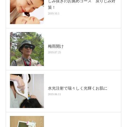
しみ抜きのお薦めコース 戻りじみ対
策！
2019.10.1
梅雨開け
2019.07.25
水光注射で瑞々しく光輝くお肌に
2019.06.11